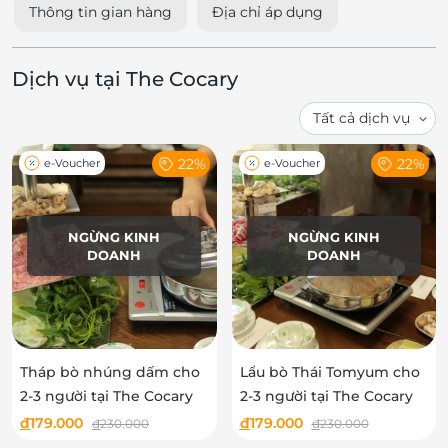
Thông tin gian hàng
Địa chỉ áp dụng
Dịch vụ tại The Cocary
22%
22%
e-Voucher
e-Voucher
NGỪNG KINH
NGỪNG KINH
DOANH
DOANH
Tháp bò nhúng dấm cho
Lẩu bò Thái Tomyum cho
2-3 người tại The Cocary
2-3 người tại The Cocary
đ
179.000
đ
179.000
đ
230.000
đ
230.000