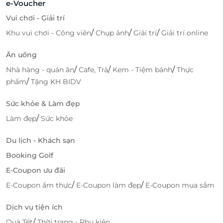
e-Voucher
Vui chơi - Giải trí
/
/
/
Khu vui chơi - Công viên
Chụp ảnh
Giải trí
Giải trí online
Ăn uống
/
/
/
Nhà hàng - quán ăn
Cafe, Trà
Kem - Tiệm bánh
Thực
/
phẩm
Tặng KH BIDV
Sức khỏe & Làm đẹp
/
Làm đẹp
Sức khỏe
Du lịch - Khách sạn
Booking Golf
E-Coupon ưu đãi
/
/
E-Coupon ẩm thực
E-Coupon làm đẹp
E-Coupon mua sắm
Dịch vụ tiện ích
/
Quà Tết
Thời trang - Phụ kiện