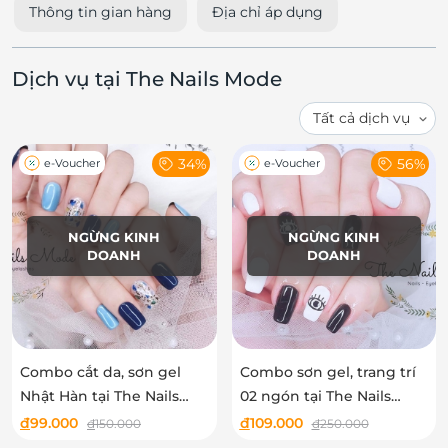
Thông tin gian hàng
Địa chỉ áp dụng
Dịch vụ tại The Nails Mode
34%
56%
e-Voucher
e-Voucher
NGỪNG KINH
NGỪNG KINH
DOANH
DOANH
Combo cắt da, sơn gel
Combo sơn gel, trang trí
Nhật Hàn tại The Nails
02 ngón tại The Nails
Mode
Mode
đ
99.000
đ
109.000
đ
150.000
đ
250.000