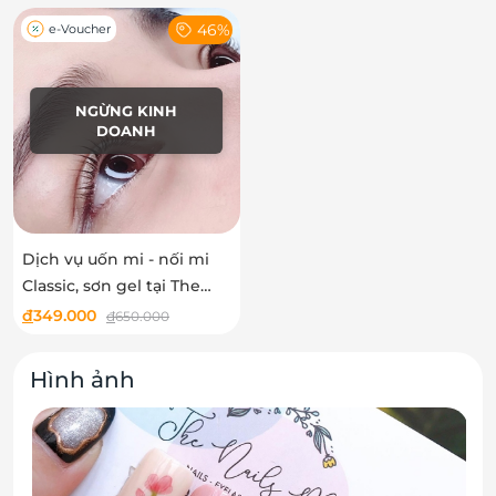
46%
e-Voucher
NGỪNG KINH
DOANH
Dịch vụ uốn mi - nối mi
Classic, sơn gel tại The
Nails Mode
đ
349.000
đ
650.000
Hình ảnh