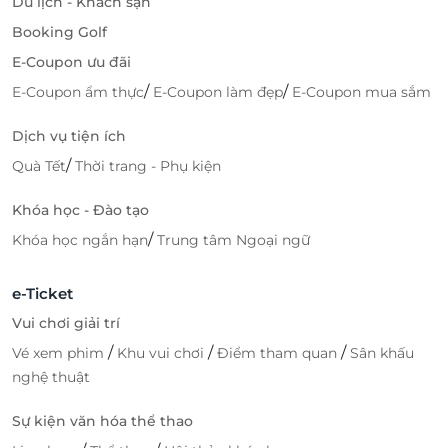
Du lịch - Khách sạn
Booking Golf
E-Coupon ưu đãi
/
/
E-Coupon ẩm thực
E-Coupon làm đẹp
E-Coupon mua sắm
Dịch vụ tiện ích
/
Quà Tết
Thời trang - Phụ kiện
Khóa học - Đào tạo
/
Khóa học ngắn hạn
Trung tâm Ngoại ngữ
e-Ticket
Vui chơi giải trí
/
/
/
Vé xem phim
Khu vui chơi
Điểm tham quan
Sân khấu
nghệ thuật
Sự kiện văn hóa thể thao