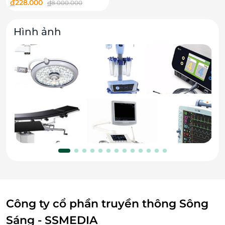
Trung Tâm Thẩm Mỹ Phú
đ
228.000
đ
8.000.000
Khang
Hình ảnh
Công ty cổ phần truyền thông Sông
Sáng - SSMEDIA