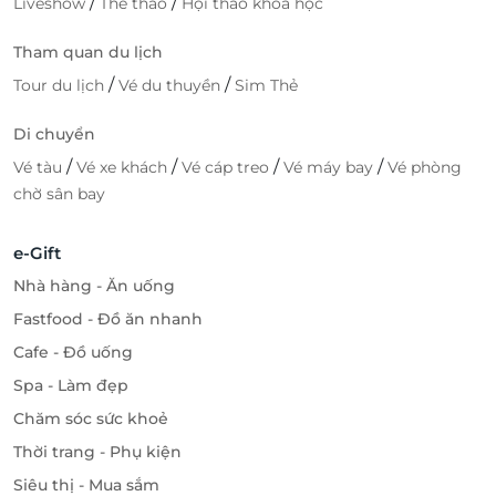
/
/
Liveshow
Thể thao
Hội thảo khóa học
Tham quan du lịch
/
/
Tour du lịch
Vé du thuyền
Sim Thẻ
Di chuyển
/
/
/
/
Vé tàu
Vé xe khách
Vé cáp treo
Vé máy bay
Vé phòng
chờ sân bay
e-Gift
Nhà hàng - Ăn uống
Fastfood - Đồ ăn nhanh
Cafe - Đồ uống
Spa - Làm đẹp
Chăm sóc sức khoẻ
Thời trang - Phụ kiện
Siêu thị - Mua sắm