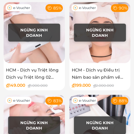
85%
90%
e-Voucher
e-Voucher
NGỪNG KINH
NGỪNG KINH
DOANH
DOANH
HCM - Dịch vụ Triệt lông
HCM - Dịch vụ Điều trị
Dịch vụ Triệt lông 02
Nám bao sản phẩm về
mép, 02 nách tại Viện
nhà dùng tại Viện Thẩm
đ
149.000
đ
199.000
đ
1.000.000
đ
2.000.000
Thẩm Mỹ Ladova
Mỹ Ladova
83%
88%
e-Voucher
e-Voucher
NGỪNG KINH
NGỪNG KINH
DOANH
DOANH