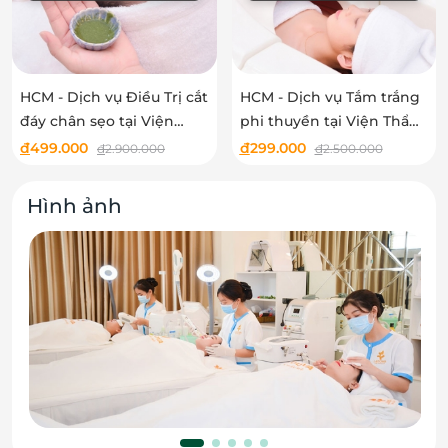
HCM - Dịch vụ Điều Trị cắt
HCM - Dịch vụ Tắm trắng
đáy chân sẹo tại Viện
phi thuyền tại Viện Thẩm
Thẩm Mỹ Ladova
Mỹ Ladova
đ
499.000
đ
299.000
đ
2.900.000
đ
2.500.000
Hình ảnh