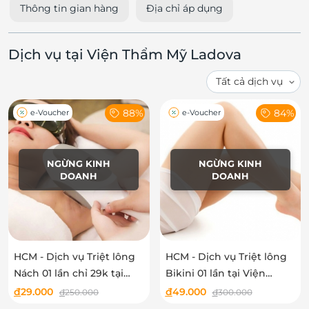
Thông tin gian hàng
Địa chỉ áp dụng
Dịch vụ tại Viện Thẩm Mỹ Ladova
88%
84%
e-Voucher
e-Voucher
NGỪNG KINH
NGỪNG KINH
DOANH
DOANH
HCM - Dịch vụ Triệt lông
HCM - Dịch vụ Triệt lông
Nách 01 lần chỉ 29k tại
Bikini 01 lần tại Viện
Viện Thẩm Mỹ Ladova
Thẩm Mỹ Ladova
đ
29.000
đ
49.000
đ
250.000
đ
300.000