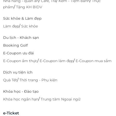
/
/
/
Nhà hàng - quán ăn
Cafe, Trà
Kem - Tiệm bánh
Thực
/
phẩm
Tặng KH BIDV
Sức khỏe & Làm đẹp
/
Làm đẹp
Sức khỏe
Du lịch - Khách sạn
Booking Golf
E-Coupon ưu đãi
/
/
E-Coupon ẩm thực
E-Coupon làm đẹp
E-Coupon mua sắm
Dịch vụ tiện ích
/
Quà Tết
Thời trang - Phụ kiện
Khóa học - Đào tạo
/
Khóa học ngắn hạn
Trung tâm Ngoại ngữ
e-Ticket