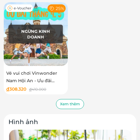
25%
e-Voucher
NGỪNG KINH
DOANH
Vé vui chơi Vinwonder
Nam Hội An - Ưu đãi
tháng 4,5 áp dụng cho
đ
308.320
đ
410.000
trẻ em và người cao tuổi
Xem thêm
Hình ảnh