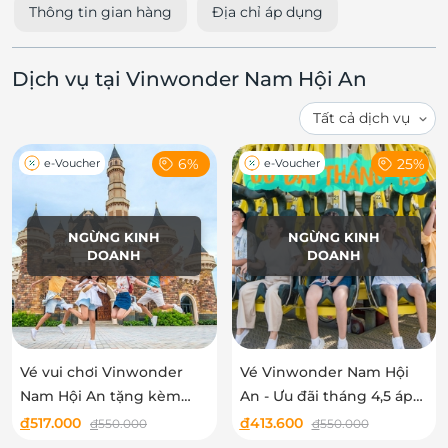
Thông tin gian hàng
Địa chỉ áp dụng
Dịch vụ tại Vinwonder Nam Hội An
6%
25%
e-Voucher
e-Voucher
NGỪNG KINH
NGỪNG KINH
DOANH
DOANH
Vé vui chơi Vinwonder
Vé Vinwonder Nam Hội
Nam Hội An tặng kèm
An - Ưu đãi tháng 4,5 áp
voucher ẩm thực - Áp
dụng người lớn Cao từ
đ
517.000
đ
413.600
đ
550.000
đ
550.000
dụng cho người lớn
140cm trở lên