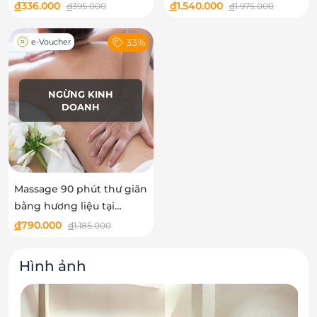
Windsor Spa
tại Windsor Spa
đ
336.000
đ
1.540.000
đ
395.000
đ
1.975.000
33%
e-Voucher
NGỪNG KINH
DOANH
Massage 90 phút thư giãn
bằng hương liệu tại
Winsor Spa
đ
790.000
đ
1.185.000
Hình ảnh