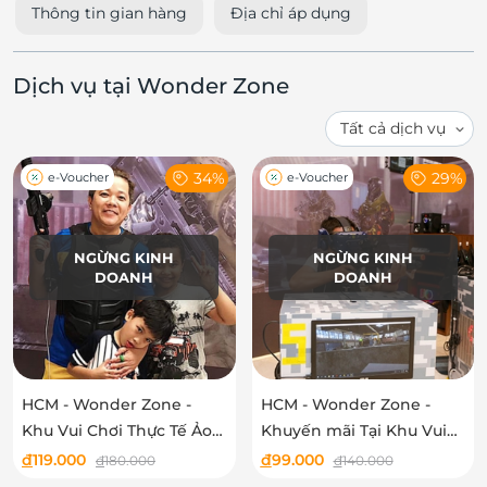
Thông tin gian hàng
Địa chỉ áp dụng
Dịch vụ tại Wonder Zone
34%
29%
e-Voucher
e-Voucher
NGỪNG KINH
NGỪNG KINH
DOANH
DOANH
HCM - Wonder Zone -
HCM - Wonder Zone -
Khu Vui Chơi Thực Tế Ảo
Khuyến mãi Tại Khu Vui
Duy Nhất Tại Việt Nam
Chơi Thực Tế Ảo Duy Nhất
đ
119.000
đ
99.000
đ
180.000
đ
140.000
Tại Việt Nam chỉ 99k