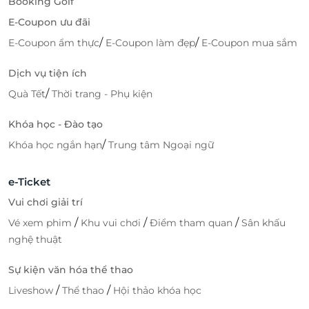
Booking Golf
E-Coupon ưu đãi
/
/
E-Coupon ẩm thực
E-Coupon làm đẹp
E-Coupon mua sắm
Dịch vụ tiện ích
/
Quà Tết
Thời trang - Phụ kiện
Khóa học - Đào tạo
/
Khóa học ngắn hạn
Trung tâm Ngoại ngữ
e-Ticket
Vui chơi giải trí
/
/
/
Vé xem phim
Khu vui chơi
Điểm tham quan
Sân khấu
nghệ thuật
Sự kiện văn hóa thể thao
/
/
Liveshow
Thể thao
Hội thảo khóa học