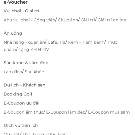
e-Voucher
Vui chơi - Giải trí
/
/
/
Khu vui chơi - Công viên
Chụp ảnh
Giải trí
Giải trí online
Ăn uống
/
/
/
Nhà hàng - quán ăn
Cafe, Trà
Kem - Tiệm bánh
Thực
/
phẩm
Tặng KH BIDV
Sức khỏe & Làm đẹp
/
Làm đẹp
Sức khỏe
Du lịch - Khách sạn
Booking Golf
E-Coupon ưu đãi
/
/
E-Coupon ẩm thực
E-Coupon làm đẹp
E-Coupon mua sắm
Dịch vụ tiện ích
/
Quà Tết
Thời trang - Phụ kiện