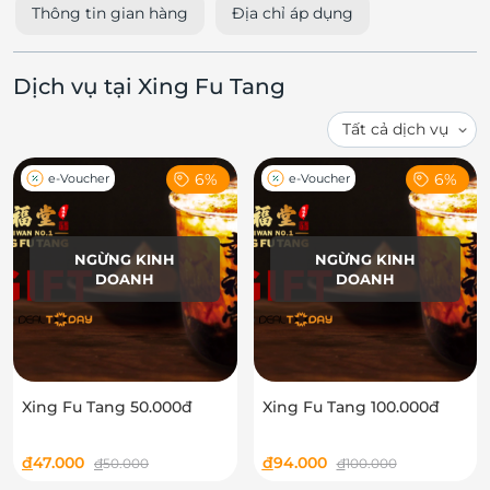
Thông tin gian hàng
Địa chỉ áp dụng
Dịch vụ tại Xing Fu Tang
6%
6%
e-Voucher
e-Voucher
NGỪNG KINH
NGỪNG KINH
DOANH
DOANH
Xing Fu Tang 50.000đ
Xing Fu Tang 100.000đ
đ
47.000
đ
94.000
đ
50.000
đ
100.000