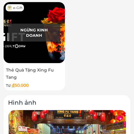
e-Gift
NGỪNG KINH
DOANH
Thẻ Quà Tặng Xing Fu
Tang
đ
50.000
Từ
Hình ảnh