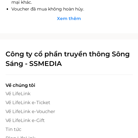
Nhiều địa điểm
mại khác.
Voucher đã mua không hoàn hủy.
Xem thêm
Crystal Jade
Nhiều địa điểm
Công ty cổ phần truyền thông Sông
Manwah miền Bắc
Sáng - SSMEDIA
Nhiều địa điểm
Về chúng tôi
Osaka Ohsho
Về LifeLink
366 Phan Văn Trị, Phường 5, Gò
Vấp, Hồ Chí Minh
Về LifeLink e-Ticket
Về LifeLink e-Voucher
Shogun
Về LifeLink e-Gift
Nhiều địa điểm
Tin tức