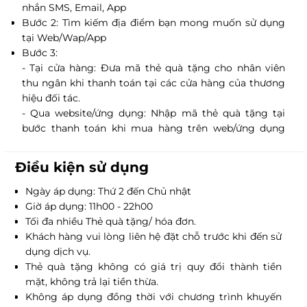
nhắn SMS, Email, App
thị trường F&B phát triển tại Việt Nam, Golden Gate
iCook
Bước 2: Tìm kiếm địa điểm bạn mong muốn sử dụng
luôn cam kết mang đến khách hàng những trải
Nhiều địa điểm
tại Web/Wap/App
nghiệm tốt nhất qua phong cách ẩm thực độc đáo
Bước 3:
và chất lượng dịch vụ “từ trái tim”.
- Tại cửa hàng: Đưa mã thẻ quà tặng cho nhân viên
K-Pub
thu ngân khi thanh toán tại các cửa hàng của thương
hiệu đối tác.
Nhiều địa điểm
- Qua website/ứng dụng: Nhập mã thẻ quà tặng tại
bước thanh toán khi mua hàng trên web/ứng dụng
của thương hiệu đối tác.
Gogi House
Điều kiện sử dụng
Nhiều địa điểm
Ngày áp dụng: Thứ 2 đến Chủ nhật
Giờ áp dụng: 11h00 - 22h00
Sumo BBQ
Tối đa nhiều Thẻ quà tặng/ hóa đơn.
Khách hàng vui lòng liên hệ đặt chỗ trước khi đến sử
Nhiều địa điểm
dụng dịch vụ.
Thẻ quà tặng không có giá trị quy đổi thành tiền
mặt, không trả lại tiền thừa.
Ba con cừu
Không áp dụng đồng thời với chương trình khuyến