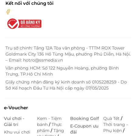
Kết nối với chúng tôi
Nhiều địa điểm
Hutong – Miền Nam
Lầu 5- TTTM Vạn Hạnh, Số 11 Sư
Vạn Hạnh, Phường 12, Quận 10,
Trụ sở chính: Tầng 12A Tòa văn phòng - TTTM ROX Tower
TPHCM
Goldmark City 136 Hồ Tùng Mậu, phường Phú Diễn, Hà Nội.
– Email: hotro@ssmedia.vn
Ashima - Miền Nam
Văn phòng HCM: Số 122 Nguyễn Hoàng, phường Bình
Nhiều địa điểm
Trưng, TP.Hồ Chí Minh
Giấy chứng nhận đăng ký kinh doanh số 0105228259 - Do
Sở Kế hoạch Đầu Tư Hà Nội cấp ngày 07/05/2025
Gogi House - Miền Nam
Nhiều địa điểm
e-Voucher
Vui chơi -
Kem - Tiệm
Booking Golf
Quà Tết
/
Gogi House - Miền Trung
Giải trí
bánh
/
Thực
Thời trang -
E-Coupon ưu
phẩm
/
Tặng
Phụ kiện
/
Nhiều địa điểm
Khu vui chơi
đãi