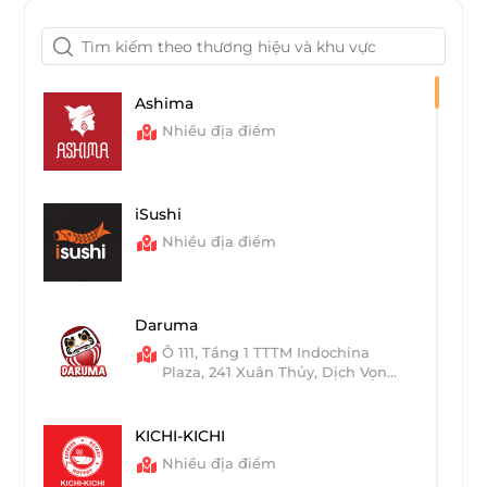
Ashima
Nhiều địa điểm
iSushi
Nhiều địa điểm
Daruma
Ô 111, Tầng 1 TTTM Indochina
Plaza, 241 Xuân Thủy, Dịch Vọng
Hậu, Cầu Giấy, Hà Nội
KICHI-KICHI
Nhiều địa điểm