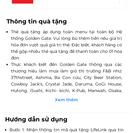
Vuvuzela
Thông tin quà tặng
Nhiều địa điểm
Thẻ quà tặng áp dụng toàn menu tại toàn bộ Hệ
thống Golden Gate. Vui lòng bù thêm tiền nếu giá trị
hóa đơn vượt quá giá trị thẻ. Đặc biệt, khách hàng có
City Beer Station - Miền Bắc
thể gộp nhiều thẻ quà tặng để thanh toán cho 01 hóa
Nhiều địa điểm
đơn.
Thực khách biết đến Golden Gate thông qua các
thương hiệu làm mưa làm gió thị trường F&B như:
Cowboy Jack's - Miền Bắc
37thstreet, Ashima, Ba Con cừu, City Beer Station,
Cowboy Jack's, Crystal Jade, Daruma, GoGi House,
Nhiều địa điểm
Hutong, iSushi, Kichi- kichi, K-Pub, Manwah, Osaka,
Shogun, Sumo BBQ, Vuvuzela...
Xem thêm
Thành lập từ năm 2005, Golden Gate là đơn vị tiên
Hutong
phong áp dụng mô hình chuỗi nhà hàng tại Việt
Nhiều địa điểm
Nam. Golden Gate hiện sở hữu 20 thương hiệu cùng
Hướng dẫn sử dụng
190 nhà hàng đa phong cách trên toàn quốc và vẫn
Bước 1: Nhận thông tin mã quà tặng LifeLink qua tin
đang không ngừng mở rộng. Với sứ mệnh dẫn dắt