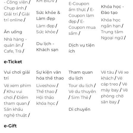
KH BIDV
/
- Công viên
/
E-Coupon
Khóa học -
Chụp ảnh
/
ẩm thực
/
E-
Sức khỏe &
Đào tạo
Giải trí
/
Giải
Coupon làm
Hutong – Miền Trung
Làm đẹp
trí online
/
Khóa học
đẹp
/
E-
Tầng 2, TTTM City HUB, Số 1 Lê
Làm đẹp
/
ngắn hạn
/
Coupon mua
Hồng Phong, P. Thành Vinh,
Ăn uống
Sức khỏe
/
Trung tâm
sắm
/
Nghệ An
Ngoại ngữ
/
Nhà hàng -
Du lịch -
quán ăn
/
Dịch vụ tiện
Kichi Kichi Miền Bắc
Khách sạn
Cafe, Trà
/
ích
Nhiều địa điểm
e-Ticket
Vui chơi giải
Sự kiện văn
Tham quan
Vé tàu
/
Vé xe
trí
hóa thể thao
Kichi Kichi - Miền Trung
du lịch
khách
/
Vé
cáp treo
/
Vé
Vé xem phim
Liveshow
/
Tour du lịch
/
Nhiều địa điểm
máy bay
/
Vé
/
Khu vui
Thể thao
/
Vé du thuyền
phòng chờ
chơi
/
Điểm
Hội thảo
/
Sim Thẻ
/
sân bay
/
tham quan
/
khóa học
/
iSushi - Miền Nam
Sân khấu
Di chuyển
nghệ thuật
/
Nhiều địa điểm
e-Gift