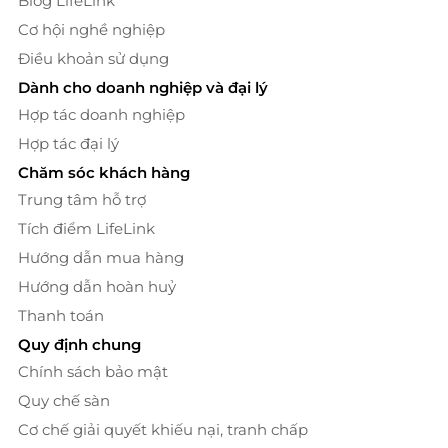
Blog LifeLink
Cơ hội nghề nghiệp
Yu Tang
Điều khoản sử dụng
Nhiều địa điểm
Dành cho doanh nghiệp và đại lý
Hợp tác doanh nghiệp
Crystal Jade - Miền Trung
Hợp tác đại lý
L4-21+22 tại TTTM Vincom Đà
Chăm sóc khách hàng
Nẵng, Đường Ngô Quyền, An
Trung tâm hỗ trợ
Hải Bắc, Sơn Trà, Đà Nẵng
Tích điểm LifeLink
Sumo BBQ miền nam
Hướng dẫn mua hàng
Nhiều địa điểm
Hướng dẫn hoàn huỷ
Thanh toán
Manwah - Miền nam
Quy định chung
Nhiều địa điểm
Chính sách bảo mật
Quy chế sàn
Cơ chế giải quyết khiếu nại, tranh chấp
Cowboy Jack's - Miền Nam