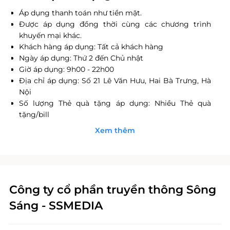
Áp dụng thanh toán như tiền mặt.
Được áp dụng đồng thời cùng các chương trình
khuyến mại khác.
Khách hàng áp dụng: Tất cả khách hàng
Ngày áp dụng: Thứ 2 đến Chủ nhật
Giờ áp dụng: 9h00 - 22h00
Địa chỉ áp dụng: Số 21 Lê Văn Hưu, Hai Bà Trưng, Hà
Nội
Số lượng Thẻ quà tặng áp dụng: Nhiều Thẻ quà
tặng/bill
Khách hàng vui lòng liên hệ trước khi đến sử dụng
Xem thêm
dịch vụ.
Một khách hàng được mua nhiều E-voucher mua
hàng LifeLink
Phiếu E-Voucher LifeLink không có giá trị quy đổi
thành tiền mặt, không trả lại tiền thừa.
Công ty cổ phần truyền thông Sông
Mã quà tặng LifeLink không có giá trị quy đổi thành
Sáng - SSMEDIA
tiền mặt, không hoàn tiền thừa và không được yêu
cầu xuất hóa đơn tài chính cho phần giá trị quy đổi.