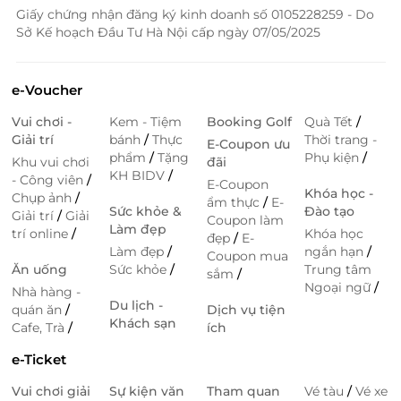
Giấy chứng nhận đăng ký kinh doanh số 0105228259 - Do
Sở Kế hoạch Đầu Tư Hà Nội cấp ngày 07/05/2025
e-Voucher
Vui chơi -
Kem - Tiệm
Booking Golf
Quà Tết
/
Giải trí
bánh
/
Thực
Thời trang -
E-Coupon ưu
phẩm
/
Tặng
Phụ kiện
/
Khu vui chơi
đãi
KH BIDV
/
- Công viên
/
E-Coupon
Khóa học -
Chụp ảnh
/
ẩm thực
/
E-
Sức khỏe &
Đào tạo
Giải trí
/
Giải
Coupon làm
Làm đẹp
trí online
/
Khóa học
đẹp
/
E-
Làm đẹp
/
ngắn hạn
/
Coupon mua
Ăn uống
Sức khỏe
/
Trung tâm
sắm
/
Ngoại ngữ
/
Nhà hàng -
Du lịch -
quán ăn
/
Dịch vụ tiện
Khách sạn
Cafe, Trà
/
ích
e-Ticket
Vui chơi giải
Sự kiện văn
Tham quan
Vé tàu
/
Vé xe