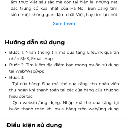
ẩm thực Việt sâu sắc mà còn tái hiện lại những nét
đặc trưng cổ xưa nhất của Hà Nội. Bạn đang tìm
kiếm một không gian đậm chất Việt, hay tìm lại chút
bình yên giữa lòng Thủ Đô tấp nập, hay chỉ đơn giản
Xem thêm
là muốn có một bữa cơm quê chân tình thết đãi
khách quan trọng,… thì 1915Y Restaurant là chính là
điểm đến thú vị dành cho bạn.
Hướng dẫn sử dụng
Địa chỉ áp dụng: Số
21 Lê Văn Hưu, Hai Bà Trưng, Hà
Bước 1: Nhận thông tin mã quà tặng LifeLink qua tin
Nội
nhắn SMS, Email, App
Bước 2: Tìm kiếm địa điểm bạn mong muốn sử dụng
tại Web/Wap/App
Bước 3:
- Tại cửa hàng: Đưa mã thẻ quà tặng cho nhân viên
thu ngân khi thanh toán tại các cửa hàng của thương
hiệu đối tác.
- Qua website/ứng dụng: Nhập mã thẻ quà tặng tại
bước thanh toán khi mua hàng trên web/ứng dụng
của thương hiệu đối tác.
Điều kiện sử dụng