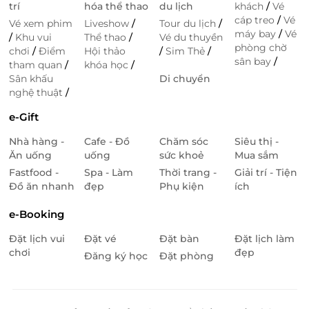
trí
hóa thể thao
du lịch
khách
/
Vé
cáp treo
/
Vé
Vé xem phim
Liveshow
/
Tour du lịch
/
máy bay
/
Vé
/
Khu vui
Thể thao
/
Vé du thuyền
phòng chờ
chơi
/
Điểm
Hội thảo
/
Sim Thẻ
/
sân bay
/
tham quan
/
khóa học
/
Sân khấu
Di chuyển
nghệ thuật
/
e-Gift
Nhà hàng -
Cafe - Đồ
Chăm sóc
Siêu thị -
Ăn uống
uống
sức khoẻ
Mua sắm
Fastfood -
Spa - Làm
Thời trang -
Giải trí - Tiện
Đồ ăn nhanh
đẹp
Phụ kiện
ích
e-Booking
Đặt lịch vui
Đặt vé
Đặt bàn
Đặt lịch làm
chơi
đẹp
Đăng ký học
Đặt phòng