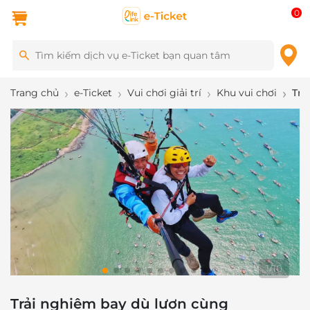
0
Trang chủ
e-Ticket
Vui chơi giải trí
Khu vui chơi
Trả
1
/
10
Trải nghiệm bay dù lượn cùng