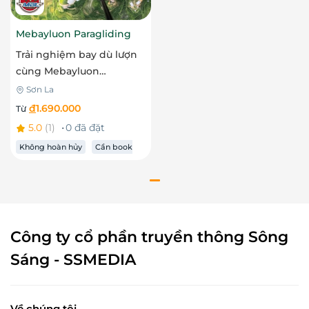
Mebayluon Paragliding
Trải nghiệm bay dù lượn
cùng Mebayluon
Paragliding - Mù Cang
Sơn La
Chải
đ
1.690.000
Từ
5.0
(1)
0 đã đặt
Không hoàn hủy
Cần book
trước
Công ty cổ phần truyền thông Sông
Sáng - SSMEDIA
Về chúng tôi