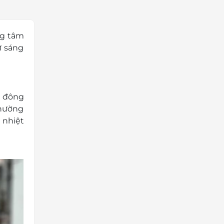
ng tâm
ự sáng
p đông
thường
 nhiệt