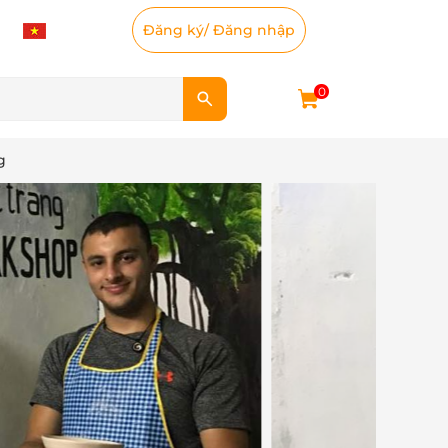
Đăng ký
/
Đăng nhập
0
g