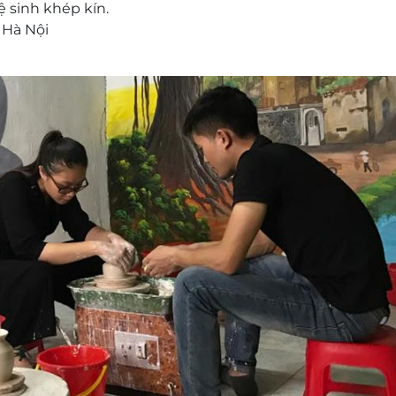
 sinh khép kín.
 Hà Nội