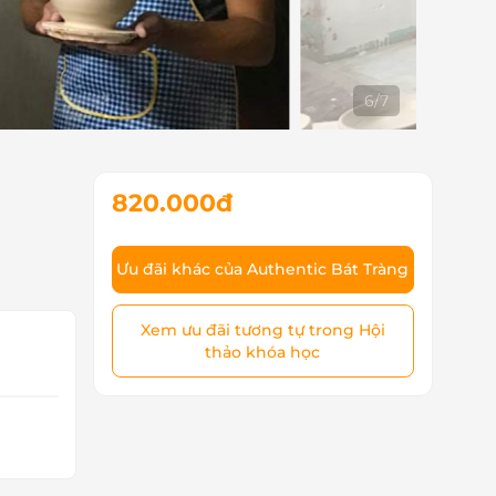
6
/
7
820.000đ
Ưu đãi khác của Authentic Bát Tràng
Xem ưu đãi tương tự trong Hội
thảo khóa học