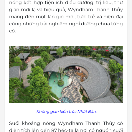
nóng kết hợp tiện ích điều dưỡng, trị liệu, thư
giãn mới lạ và hiệu quả, Wyndham Thanh Thủy
mang đến một làn gió mới, tươi trẻ và hiện đại
cùng những trải nghiệm nghỉ dưỡng chưa từng
có.
Không gian kiến trúc Nhật Bản.
Suối khoáng nóng Wyndham Thanh Thủy có
diện tích lên đến 87 héc-ta là nơi có nguồn suối