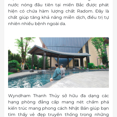
nước nóng đầu tiên tại miền Bắc được phát
hiện có chứa hàm lượng chất Radom. Đây là
chất giúp tăng khả năng miễn dịch, điều trị tự
nhiên nhiều bệnh ngoài da.
Wyndham Thanh Thủy sở hữu đa dạng các
hạng phòng đẳng cấp mang nét chấm phá
kiến trúc mang phong cách Nhật Bản giúp bạn
tìm thấy vẻ đẹp truyền thống trong những