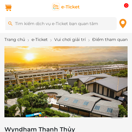
0
Trang chủ
e-Ticket
Vui chơi giải trí
Điểm tham quan
1
/
12
Wyndham Thanh Thủy