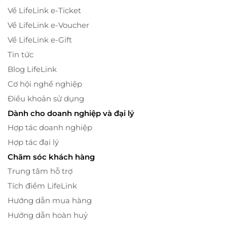
Về LifeLink e-Ticket
Về LifeLink e-Voucher
Về LifeLink e-Gift
Tin tức
Blog LifeLink
Cơ hội nghề nghiệp
Điều khoản sử dụng
Dành cho doanh nghiệp và đại lý
Hợp tác doanh nghiệp
Hợp tác đại lý
Chăm sóc khách hàng
Trung tâm hỗ trợ
Tích điểm LifeLink
Hướng dẫn mua hàng
Hướng dẫn hoàn huỷ