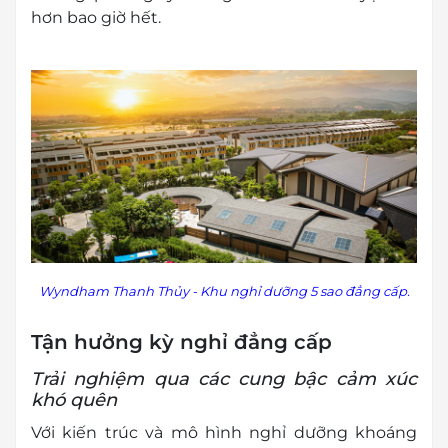
hơn bao giờ hết.
Wyndham Thanh Thủy - Khu nghỉ dưỡng 5 sao đẳng cấp.
Tận hưởng kỳ nghỉ đẳng cấp
Trải nghiệm qua các cung bậc cảm xúc
khó quên
Với kiến trúc và mô hình nghỉ dưỡng khoáng