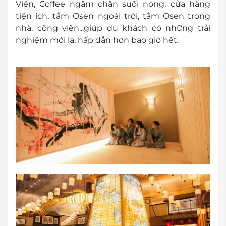
Viên, Coffee ngâm chân suối nóng, cửa hàng
tiện ích, tắm Osen ngoài trời, tắm Osen trong
nhà, công viên...giúp du khách có những trải
nghiệm mới lạ, hấp dẫn hơn bao giờ hết.