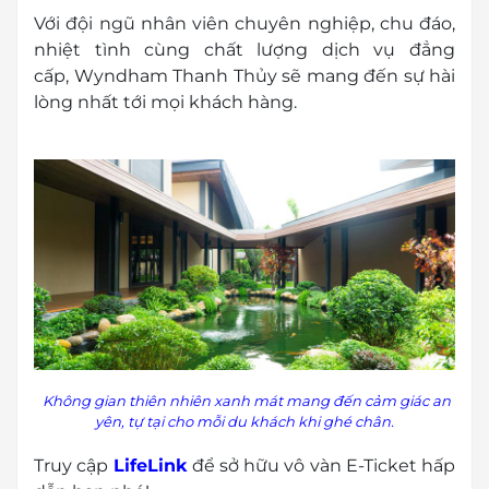
Với đội ngũ nhân viên chuyên nghiệp, chu đáo,
nhiệt tình cùng chất lượng dịch vụ đẳng
cấp,
Wyndham Thanh Thủy sẽ mang đến sự hài
lòng nhất tới mọi khách hàng.
Không gian thiên nhiên xanh mát mang đến cảm giác an
yên, tự tại cho mỗi du khách khi ghé chân.
Truy cập
LifeLink
để sở hữu vô vàn E-Ticket hấp