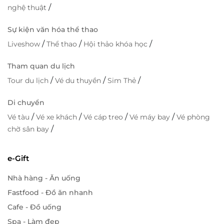
/
nghệ thuật
Sự kiện văn hóa thể thao
/
/
/
Liveshow
Thể thao
Hội thảo khóa học
Tham quan du lịch
/
/
/
Tour du lịch
Vé du thuyền
Sim Thẻ
Di chuyển
/
/
/
/
Vé tàu
Vé xe khách
Vé cáp treo
Vé máy bay
Vé phòng
/
chờ sân bay
e-Gift
Nhà hàng - Ăn uống
Fastfood - Đồ ăn nhanh
Cafe - Đồ uống
Spa - Làm đẹp