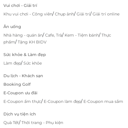
Vui chơi - Giải trí
/
/
/
Khu vui chơi - Công viên
Chụp ảnh
Giải trí
Giải trí online
Tiện ích dành cho mọi nhu cầu
Ăn uống
Khách sạn còn có phòng gym hiện đại và phòng họp
/
/
/
Nhà hàng - quán ăn
Cafe, Trà
Kem - Tiệm bánh
Thực
cao cấp đáp ứng nhu cầu đa dạng của khách công
/
phẩm
Tặng KH BIDV
tác lẫn nghỉ dưỡng. Miễn phí wifi toàn khách sạn
cùng đội ngũ lễ tân hỗ trợ 24/7 là điểm cộng không
Sức khỏe & Làm đẹp
thể bỏ lỡ.
/
Làm đẹp
Sức khỏe
Du lịch - Khách sạn
Booking Golf
E-Coupon ưu đãi
/
/
E-Coupon ẩm thực
E-Coupon làm đẹp
E-Coupon mua sắm
Dịch vụ tiện ích
/
Quà Tết
Thời trang - Phụ kiện