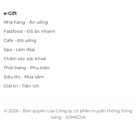
e-Gift
Đặt phòng cùng LifeLink – Ưu đãi không
Nhà hàng - Ăn uống
thể bỏ lỡ
Fastfood - Đồ ăn nhanh
Ưu đãi độc quyền – Xác nhận nhanh chóng –
Cafe - Đồ uống
Hỗ trợ tận tâm
Spa - Làm đẹp
Ưu đãi bao gồm buffet sáng, sử dụng hồ bơi, spa,
Chăm sóc sức khoẻ
phòng gym,... LifeLink là đối tác đặt phòng trực tiếp
Thời trang - Phụ kiện
với nhiều lựa chọn linh hoạt, kèm dịch vụ hỗ trợ
Siêu thị - Mua sắm
chuyên nghiệp từ đội ngũ tổng đài.
Giải trí - Tiện ích
Đặt ngay để tận hưởng kỳ nghỉ tiện nghi cùng
LifeLink
.
© 2026 - Bản quyền của Công ty cổ phần truyền thông Sông
Sáng - SSMEDIA
LifeLink