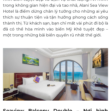
phòng, từ trẻ thứ 2 trở đi, phụ thu 100,000
trong không gian hiện đại và tao nhã, Alani Sea View
vnđ/đêm/trẻ. Không kê giường phụ
Hotel là điểm dừng chân lý tưởng cho những ai yêu
Phụ thu 200,000 vnđ/đêm/trẻ từ 6 - 11 tuổi.
thích sự thuận tiện và tận hưởng phong cách sống
Không kê giường phụ
thành thị. Từ khách sạn, bạn chỉ mất vài phút đi bộ là
Trẻ em từ 12 tuổi được tính như người lớn,
đã có thể hòa mình vào biển Mỹ Khê tuyệt đẹp –
phụ thu người lớn 300,000 vnđ/đêm
một trong những bãi biển quyến rũ nhất thế giới.
Tất cả phụ phí trên chưa bao gồm phí kê
giường phụ và đã bao gồm bữa sáng
Nôi em bé (0-02 tuổi) được kê theo yêu cầu
có tính phí 100,000vnđ/đêm, tối đa 01 nôi
cho 01 phòng, tùy theo tình trạng có sẵn tại
thời điểm khách đặt
Thời gian nhận trả phòng:
Giờ nhận phòng: Sau 14h00
Giờ trả phòng: Trước 12h00
Check-in sớm - Check-out muộn: tùy thuộc
vào tình trạng phòng và có thể sẽ phụ thu
theo quy định của khách sạn
Điều kiện đặt phòng:
Seaview Balcony Double – Nơi bình