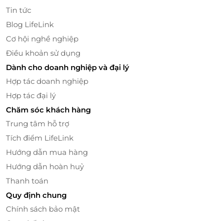
Tin tức
Blog LifeLink
Giường đôi êm ái, phòng tắm hiện đại, minibar, tivi
Cơ hội nghề nghiệp
màn hình lớn, điều hòa… tất cả tiện nghi đều sẵn
Điều khoản sử dụng
sàng để bạn có một kỳ nghỉ đúng nghĩa.
Dành cho doanh nghiệp và đại lý
Hợp tác doanh nghiệp
Hợp tác đại lý
Chăm sóc khách hàng
Trung tâm hỗ trợ
Tích điểm LifeLink
Hướng dẫn mua hàng
Hướng dẫn hoàn huỷ
Thanh toán
Quy định chung
Thoải mái tận hưởng tiện ích cao cấp
Chính sách bảo mật