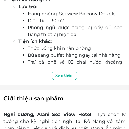
bộ, gần điểm tham quan và các nhà hàng hải
Lưu trú:
sản.
Hạng phòng: Seaview Balcony Double
Ưu đãi đặc biệt: Miễn phí wifi, hồ bơi, gym và bữa
Diện tích: 30m2
sáng cho 2 khách mỗi phòng.
Phòng ngủ được trang bị đầy đủ các
Giá trị vượt trội khi đặt qua LifeLink: bảo đảm
trang thiết bị hiện đại
chính hãng, hỗ trợ đặt phòng và ưu đãi đa tầng.
Tiện ích khác:
Thức uống khi nhận phòng
Bữa sáng buffet hàng ngày tại nhà hàng
Trà/ cà phê và 02 chai nước khoáng
trong phòng
Miễn phí sử dụng wifi, hồ bơi và Gym
Xem thêm
Phụ thu:
Tháng 1,2,3,6,7,8,12/2026: phụ thu 100.000
vnđ/phòng/đêm
Giới thiệu sản phẩm
Tháng 4,5,9,10,11/2026: phụ thu 50.000
vnđ/phòng/đêm
Nghỉ dưỡng
, Alani Sea View Hotel
– lựa chọn lý
Trẻ em:
tưởng cho kỳ nghỉ tiện nghi tại Đà Nẵng với tầm
Trẻ em dưới 6 tuổi: Miễn phí tối đa 01 trẻ mỗi
nhìn biển tuyệt đẹp và dịch vụ chất lượng. Ẩn mình