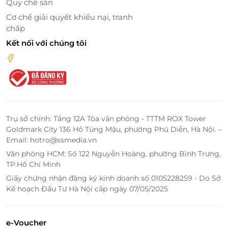
Hồ bơi vô cực – Spa – Nhà hàng trên tầng cao
Quy chế sàn
Cơ chế giải quyết khiếu nại, tranh
Hồ bơi ngoài trời nằm trên sân thượng là điểm nhấn
chấp
của khách sạn – nơi bạn có thể ngâm mình thư giãn
Kết nối với chúng tôi
và chìm đắm trong khung cảnh biển cả mênh
mông. Đừng bỏ lỡ phút giây thư giãn tại khu Spa với
liệu trình chăm sóc chuyên sâu: từ massage đá
nóng, hương liệu cho đến xông hơi. Buổi sáng bắt
đầu trọn vẹn cùng bữa buffet tại nhà hàng và nhâm
nhi cocktail khi hoàng hôn buông xuống tại quán
bar trên cao.
Trụ sở chính: Tầng 12A Tòa văn phòng - TTTM ROX Tower
Goldmark City 136 Hồ Tùng Mậu, phường Phú Diễn, Hà Nội. –
Email: hotro@ssmedia.vn
Văn phòng HCM: Số 122 Nguyễn Hoàng, phường Bình Trưng,
TP.Hồ Chí Minh
Giấy chứng nhận đăng ký kinh doanh số 0105228259 - Do Sở
Kế hoạch Đầu Tư Hà Nội cấp ngày 07/05/2025
e-Voucher