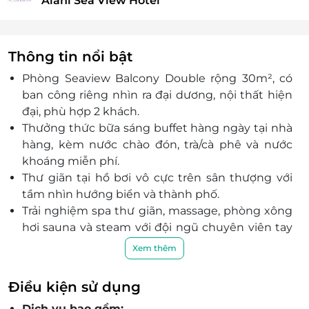
Alani Sea View Hotel
Thông tin nổi bật
Phòng Seaview Balcony Double rộng 30m², có
ban công riêng nhìn ra đại dương, nội thất hiện
đại, phù hợp 2 khách.
Thưởng thức bữa sáng buffet hàng ngày tại nhà
hàng, kèm nước chào đón, trà/cà phê và nước
khoáng miễn phí.
Thư giãn tại hồ bơi vô cực trên sân thượng với
tầm nhìn hướng biển và thành phố.
Trải nghiệm spa thư giãn, massage, phòng xông
hơi sauna và steam với đội ngũ chuyên viên tay
nghề cao.
Xem thêm
Phòng gym hiện đại với các thiết bị tập luyện đa
dạng, phù hợp mọi nhu cầu vận động.
Điều kiện sử dụng
Khách sạn cách bãi biển Mỹ Khê chỉ vài phút đi
Dịch vụ bao gồm: