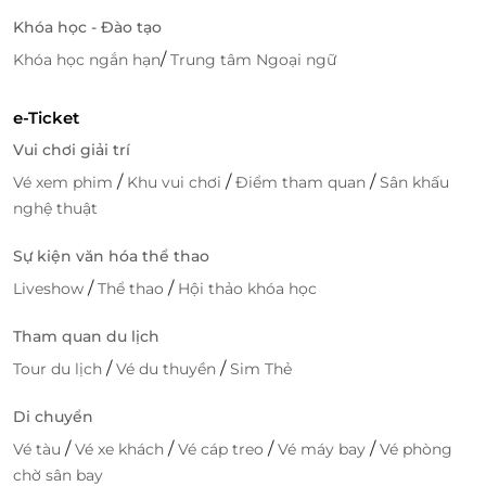
Khóa học - Đào tạo
/
Khóa học ngắn hạn
Trung tâm Ngoại ngữ
Vị trí đắc địa – Gần biển và điểm du lịch
Tọa lạc gần biển Mỹ Khê và các nhà hàng hải sản nổi
e-Ticket
tiếng, Alani Sea View Hotel cũng nằm gần trung tâm
Vui chơi giải trí
thành phố và các điểm tham quan nổi tiếng tại Đà
Nẵng. Bạn có thể dễ dàng di chuyển, khám phá ẩm
/
/
/
Vé xem phim
Khu vui chơi
Điểm tham quan
Sân khấu
thực địa phương và tận hưởng kỳ nghỉ một cách
nghệ thuật
trọn vẹn.
Sự kiện văn hóa thể thao
/
/
Liveshow
Thể thao
Hội thảo khóa học
Tham quan du lịch
/
/
Tour du lịch
Vé du thuyền
Sim Thẻ
Di chuyển
/
/
/
/
Vé tàu
Vé xe khách
Vé cáp treo
Vé máy bay
Vé phòng
chờ sân bay