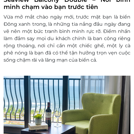
Hotline đặt tour & tư vấn (9h-20h): 1900 2065
minh chạm vào bạn trước tiên
Văn phòng HCM: 028 6680 8757
Vừa mở mắt chào ngày mới, trước mặt bạn là biển
Liên hệ check tình trạng phòng trống trước
Đông xanh trong, là những tia nắng đầu ngày đang
khi mua voucher
vẽ nên một bức tranh bình minh rực rỡ. Điểm nhấn
Điều kiện khác:
làm đắm say mọi du khách chính là ban công riêng
Áp dụng 01 e-Voucher/e-Coupon cho 02
rộng thoáng, nơi chỉ cần một chiếc ghế, một ly cà
khách
phê nóng là bạn đã có thể tận hưởng trọn vẹn cuộc
Một khách hàng được mua nhiều e-
sống chậm rãi và lãng mạn của biển cả.
Voucher/e-Coupon
e-Voucher/e-Coupon không có giá trị quy đổi
thành tiền mặt, không trả lại tiền thừa
Không áp dụng đồng thời với chương trình
khuyến mại khác.