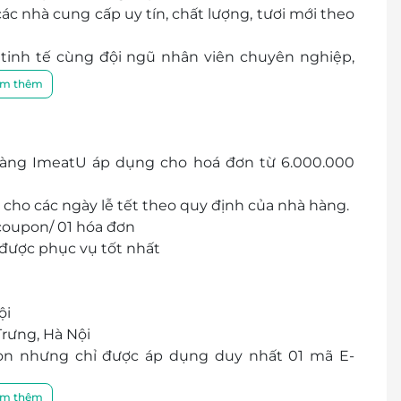
ác nhà cung cấp uy tín, chất lượng, tươi mới theo
ạ, tinh tế cùng đội ngũ nhân viên chuyên nghiệp,
ng đến sự hài lòng nhất cho mọi khách hàng.
m thêm
hàng ImeatU áp dụng cho hoá đơn từ 6.000.000
 cho các ngày lễ tết theo quy định của nhà hàng.
coupon/ 01 hóa đơn
 được phục vụ tốt nhất
ội
Trưng, Hà Nội
pon nhưng
chỉ được áp dụng duy nhất 01 mã E-
 tại cửa hàng
 trị quy đổi thành tiền mặt, không trả lại tiền
m thêm