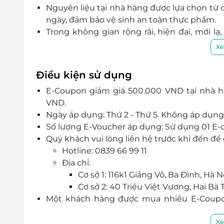
Nguyên liệu tại nhà hàng được lựa chọn từ c
ngày, đảm bảo vệ sinh an toàn thực phẩm.
Trong không gian rộng rãi, hiện đại, mới l
chu đáo, nhiệt tình, nhà hàng ImeatU sẽ ma
Xe
Điều kiện sử dụng
E-Coupon giảm giá 500.000 VND tại nhà 
VND.
Ngày áp dụng: Thứ 2 - Thứ 5. Không áp dụng
Số lượng E-Voucher áp dụng: Sử dụng 01 E-
Quý khách vui lòng liên hệ trước khi đến để
Hotline: 0839 66 99 11
Địa chỉ:
Cơ sở 1: 116k1 Giảng Võ, Ba Đình, Hà N
Cơ sở 2: 40 Triệu Việt Vương, Hai Bà 
Một khách hàng được mua nhiều E-Cou
Coupon trên cùng 01 hóa đơn khi thanh toán
E-Coupon không được cộng gộp, không có giá
Xe