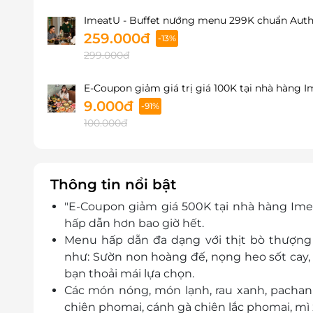
ImeatU - Buffet nướng menu 299K chuẩn Authe
259.000đ
-13%
299.000đ
E-Coupon giảm giá trị giá 100K tại nhà hàng 
9.000đ
-91%
100.000đ
Thông tin nổi bật
"E-Coupon giảm giá 500K tại nhà hàng Ime
hấp dẫn hơn bao giờ hết.
Menu hấp dẫn đa dạng với thịt bò thượng 
như: Sườn non hoàng đế, nọng heo sốt cay, nọ
bạn thoải mái lựa chọn.
Các món nóng, món lạnh, rau xanh, pachan 
chiên phomai, cánh gà chiên lắc phomai, mì xà