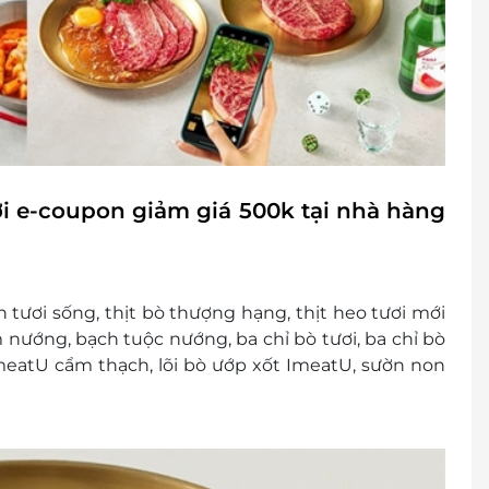
i e-coupon giảm giá 500k tại nhà hàng
 tươi sống, thịt bò thượng hạng, thịt heo tươi mới
nướng, bạch tuộc nướng, ba chỉ bò tươi, ba chỉ bò
 ImeatU cẩm thạch, lõi bò ướp xốt ImeatU, sườn non