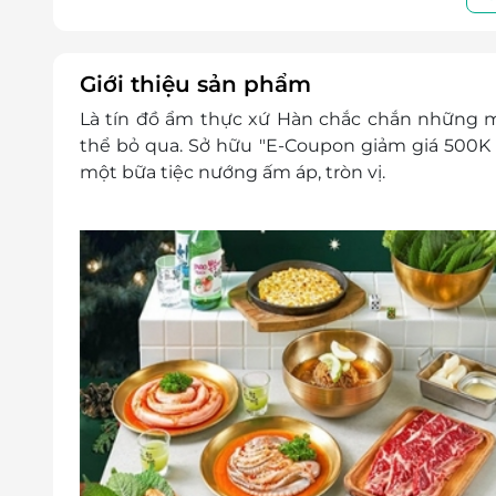
thừa
Không áp dụng đồng thời cùng lúc với các c
Không áp dụng nhiều mã E-Coupon trên cù
Giới thiệu sản phẩm
Mã E-Coupon xuất ra sẽ không được hoàn hủy
Là tín đồ ẩm thực xứ Hàn chắc chắn những
thể bỏ qua. Sở hữu "E-Coupon giảm giá 500K 
một bữa tiệc nướng ấm áp, tròn vị.