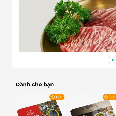
Xe
Dành cho bạn
0%
0%
Thưởng thức thịt nướng phủ phê, muốn đổi khẩ
bạn hãy lựa chọn những vị lẩu hấp dẫn tại Imea
sản kết hợp với rau xanh theo mùa cùng đồ nh