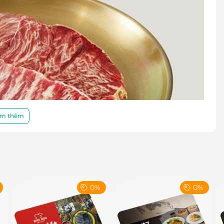
m thêm
0%
0%
u vị để xì xụp húp nước lẩu đậm đà, nóng hổi thì
tU như lẩu kimchi, lẩu bộ đội, lẩu bulgogi, lẩu hải
úng đa dạng, cuốn hút.