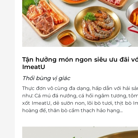
Tận hưởng món ngon siêu ưu đãi vớ
ImeatU
Thổi bùng vị giác
Thực đơn vô cùng đa dạng, hấp dẫn với hải sản
như: Cá mú đá nướng, cá hồi ngâm tương, tôm 
xốt ImeatU, dẻ sườn non, lõi bò tươi, thịt bò
hoàng đế, thăn bò cẩm thạch hảo hạng...