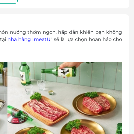
hương trình khuyến mại khác tại nhà hàng.
ng 01 đơn hàng
 hoặc đổi trả dưới mọi hình thức.
 món nướng thơm ngon, hấp dẫn khiến bạn không
tại
nhà hàng ImeatU
" sẽ là lựa chọn hoàn hảo cho