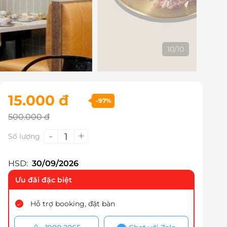
1
/
10
15.000 đ
-97%
500.000 đ
-
+
1
Số lượng
HSD:
30/09/2026
Ưu đãi đặc biệt
Hỗ trợ booking, đặt bàn