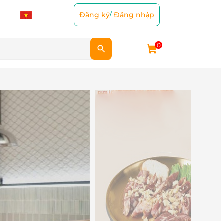
Đăng ký
/
Đăng nhập
0