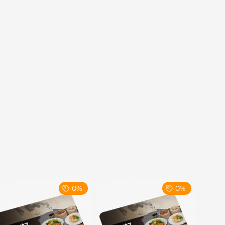
0%
0%