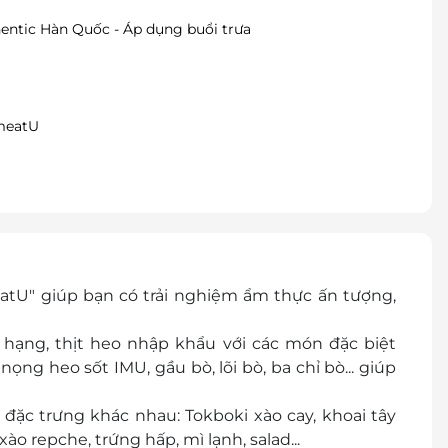
ntic Hàn Quốc - Áp dụng buổi trưa
ImeatU
atU" giúp bạn có trải nghiệm ẩm thực ấn tượng,
hạng, thịt heo nhập khẩu với các món đặc biệt
ng heo sốt IMU, gầu bò, lõi bò, ba chỉ bò... giúp
đặc trưng khác nhau: Tokboki xào cay, khoai tây
o repche, trứng hấp, mì lạnh, salad...