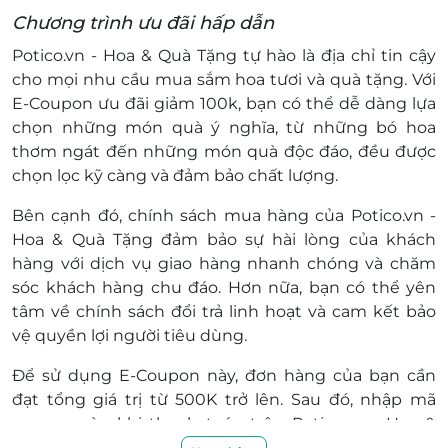
Hoa & Quà Tặng
Chương trình ưu đãi hấp dẫn
Mã E-Coupon xuất ra sẽ không được hoàn hủy
Potico.vn - Hoa & Quà Tặng
tự hào là địa chỉ tin cậy
hoặc đổi trả dưới mọi hình thức.
cho mọi nhu cầu mua sắm hoa tươi và quà tặng. Với
E-Coupon ưu đãi giảm 100k, bạn có thể dễ dàng lựa
chọn những món quà ý nghĩa, từ những bó hoa
thơm ngát đến những món quà độc đáo, đều được
chọn lọc kỹ càng và đảm bảo chất lượng.
Bên cạnh đó, chính sách mua hàng của
Potico.vn -
Hoa & Quà Tặng
đảm bảo sự hài lòng của khách
hàng với dịch vụ giao hàng nhanh chóng và chăm
sóc khách hàng chu đáo. Hơn nữa, bạn có thể yên
tâm về chính sách đổi trả linh hoạt và cam kết bảo
vệ quyền lợi người tiêu dùng.
Để sử dụng E-Coupon này, đơn hàng của bạn cần
đạt tổng giá trị từ 500K trở lên. Sau đó, nhập mã
coupon vào khi thanh toán trên
Potico.vn - Hoa &
Quà Tặng
để hưởng ưu đãi giảm 100K trực tiếp. Đây