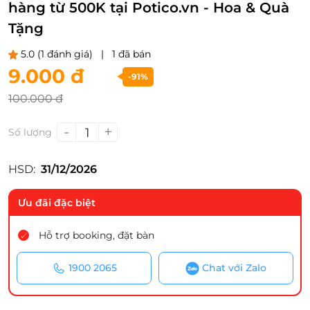
hàng từ 500K tại Potico.vn - Hoa & Quà
Tặng
5.0
(1 đánh giá)
|
1 đã bán
9.000 đ
-91%
100.000 đ
-
+
1
Số lượng
HSD:
31/12/2026
Ưu đãi đặc biệt
Hỗ trợ booking, đặt bàn
1900 2065
Chat với Zalo