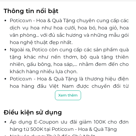
Thông tin nổi bật
Potico.vn - Hoa & Quà Tặng
chuyên cung cấp các
dịch vụ hoa như hoa cưới, hoa bó, hoa giỏ, hoa
văn phòng... với đủ sắc hương và những mẫu gói
hoa nghệ thuật đẹp nhất.
Ngoài ra, Potico còn cung cấp các sản phẩm quà
tặng khác như nến thơm, bộ quà tặng thiên
nhiên, gấu bông, hoa sáp,.... nhằm đem đến cho
khách hàng nhiều lựa chọn.
Potico.vn - Hoa & Quà Tặng
là thương hiệu điện
hoa hàng đầu Việt Nam được chuyển đổi từ
thương hiệu FlowerStore.vn với mong muốn
Xem thêm
đem đến trải nghiệm tốt hơn cho khách hàng.
Đội ngũ nhân viên chuyên nghiệp và tận tình, từ
Điều kiện sử dụng
việc tư vấn cho đến việc chăm sóc khách
Áp dụng E-Coupon ưu đãi giảm 100K cho đơn
hàng,
Potico.vn - Hoa & Quà Tặng
luôn cam kết
hàng từ 500K tại Potico.vn - Hoa & Quà Tặng
mang đến dịch vụ tốt nhất để đáp ứng mọi nhu