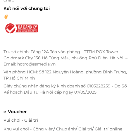
Kết nối với chúng tôi
Trụ sở chính: Tầng 12A Tòa văn phòng - TTTM ROX Tower
Goldmark City 136 Hồ Tùng Mậu, phường Phú Diễn, Hà Nội. –
Đa dạng các mẫu quà tặng phù hợp cho nhiều dịp khác nhau
Email: hotro@ssmedia.vn
Văn phòng HCM: Số 122 Nguyễn Hoàng, phường Bình Trưng,
LifeLink - Địa chỉ mua sắm trực tuyến
TP.Hồ Chí Minh
với giá ưu đãi nhất
Giấy chứng nhận đăng ký kinh doanh số 0105228259 - Do Sở
Kế hoạch Đầu Tư Hà Nội cấp ngày 07/05/2025
LifeLink là nền tảng xúc tiến Thương mại điện tử
hàng đầu Việt Nam chuyên cung cấp các E-Ticket, E-
Gift, E-Voucher của thương hiệu lớn trên toàn quốc
e-Voucher
về các lĩnh vực du lịch, ăn uống, làm đẹp, giải trí,...
Vui chơi - Giải trí
chất lượng cao và mức giá ưu đãi hấp dẫn nhất.
/
/
/
Khu vui chơi - Công viên
Chụp ảnh
Giải trí
Giải trí online