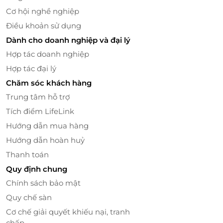
Cơ hội nghề nghiệp
Điều khoản sử dụng
Dành cho doanh nghiệp và đại lý
Hợp tác doanh nghiệp
Hợp tác đại lý
Chăm sóc khách hàng
Trung tâm hỗ trợ
Các mẫu quà tặng đẹp mắt
Tích điểm LifeLink
Thêm vào đó, là thương hiệu điện hoa hàng đầu Việt
Hướng dẫn mua hàng
Nam với mong muốn “Biến mọi dịp trở nên thật đặc
Hướng dẫn hoàn huỷ
biệt”,
Potico.vn - Hoa & Quà Tặng
chắc chắn
sẽ đem
Thanh toán
đến cho bạn những bó hoa tươi nhất được gói cẩn
Quy định chung
thận và đẹp mắt phù hợp cho bất kỳ dịp nào bạn
Chính sách bảo mật
cần.
Quy chế sàn
Cơ chế giải quyết khiếu nại, tranh
chấp