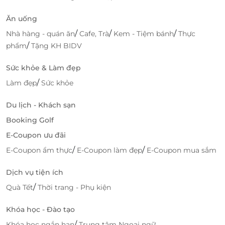
Hiện tại, trên LifeLink đang có ưu đãi E-Coupon cho
dịch vụ mua sắm tại nhiều thương hiệu nổi tiếng,
Ăn uống
trong đó có Potico.vn.
/
/
/
Nhà hàng - quán ăn
Cafe, Trà
Kem - Tiệm bánh
Thực
/
phẩm
Tặng KH BIDV
Truy cập ngay
LifeLink
để sở hữu thêm hàng ngàn
voucher làm đẹp khác bạn nhé!
Sức khỏe & Làm đẹp
/
Làm đẹp
Sức khỏe
Du lịch - Khách sạn
LifeLink
Booking Golf
E-Coupon ưu đãi
/
/
E-Coupon ẩm thực
E-Coupon làm đẹp
E-Coupon mua sắm
Dịch vụ tiện ích
/
Quà Tết
Thời trang - Phụ kiện
Khóa học - Đào tạo
/
Khóa học ngắn hạn
Trung tâm Ngoại ngữ