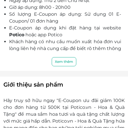
Ngày áp dụng: Thứ 2 đến Chủ Nhật
cầu của quý khách hàng.
Giờ áp dụng: 8h00 - 20h00
Số lượng E-Coupon áp dụng: Sử dụng 01 E-
Coupon/ 01 đơn hàng
E-Coupon áp dụng khi đặt hàng tại website
Potico
hoặc app Potico
Khách hàng có nhu cầu muốn xuất hóa đơn vui
lòng liên hệ nhà cung cấp để biết rõ thêm thông
tin chi tiết:
Hotline: 1900 633 537 hoặc Hotline LifeLink
Xem thêm
để được hỗ trợ & phục vụ tốt nhất
Hướng dẫn sử dụng:
Bước 1: Khách hàng chọn sản phẩm mua
Giới thiệu sản phẩm
hàng trực tiếp tại
Potico.vn - Hoa & Quà Tặng
Bước 2: Khách hàng nhập mã E-Coupon vào
Hãy truy sở hữu ngay "E-Coupon ưu đãi giảm 100K
mục nhập mã khuyến mãi giảm giá để được
cho đơn hàng từ 500K tại Potico.vn - Hoa & Quà
áp dụng ưu đãi.
Tặng" để mua sắm hoa tươi và quà tặng chất lượng
Bước 3: Khách hàng điền thông tin liên hệ số
với mức giá hấp dẫn.
Potico.vn - Hoa & Quà Tặng
hứa
điện thoại & địa chỉ nhận hàng trên website.
hẹn mang đến cho bạn những trải nghiệm mua sắm