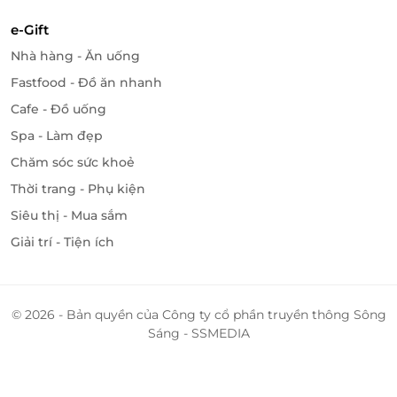
e-Gift
Nhà hàng - Ăn uống
Fastfood - Đồ ăn nhanh
Cafe - Đồ uống
Spa - Làm đẹp
Chăm sóc sức khoẻ
Thời trang - Phụ kiện
Siêu thị - Mua sắm
Giải trí - Tiện ích
© 2026 - Bản quyền của Công ty cổ phần truyền thông Sông
Sáng - SSMEDIA