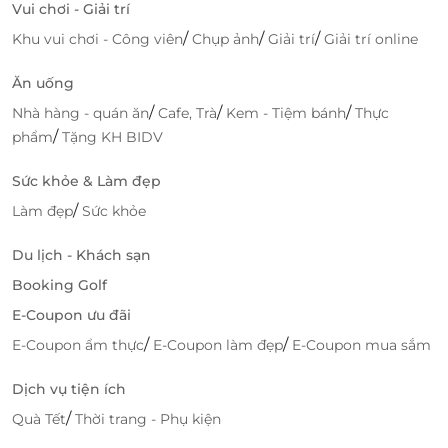
Vui chơi - Giải trí
/
/
/
Khu vui chơi - Công viên
Chụp ảnh
Giải trí
Giải trí online
Truy cập
LifeLink
để sở hữu vô vàn deal vui chơi -
giải trí hấp dẫn bạn nhé!
Ăn uống
/
/
/
Nhà hàng - quán ăn
Cafe, Trà
Kem - Tiệm bánh
Thực
/
phẩm
Tặng KH BIDV
LifeLink
Sức khỏe & Làm đẹp
/
Làm đẹp
Sức khỏe
Du lịch - Khách sạn
Booking Golf
E-Coupon ưu đãi
/
/
E-Coupon ẩm thực
E-Coupon làm đẹp
E-Coupon mua sắm
Dịch vụ tiện ích
/
Quà Tết
Thời trang - Phụ kiện