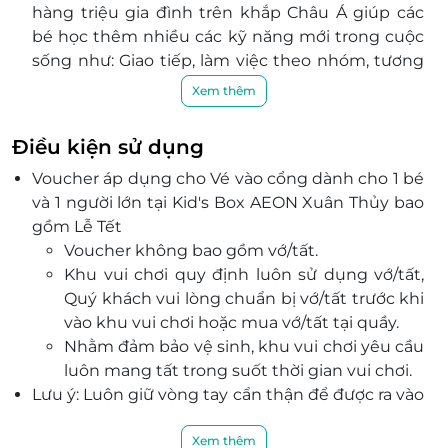
hàng triệu gia đình trên khắp Châu Á giúp các
bé học thêm nhiều các kỹ năng mới trong cuộc
sống như: Giao tiếp, làm việc theo nhóm, tương
tác với ba mẹ, người lớn tuổi, khả năng sáng tạo...
Xem thêm
Các trò chơi vận động như: Đường chạy hơi, nhà
banh, nhà hơi, bánh xe khổng lồ giúp các bé
Điều kiện sử dụng
thỏa sức vận động, chạy nhảy hết mình, vừa
Voucher áp dụng cho Vé vào cổng dành cho 1 bé
giúp rèn luyện sức bên, sự dẻo dai cho cơ thể.
và 1 người lớn tại Kid's Box AEON Xuân Thủy bao
Kid's Box AEON Xuân Thủy
sở hữu những mô
gồm Lễ Tết
hình trò chơi nhập vai hướng nghiệp lý thú,
Voucher không bao gồm vớ/tất.
những trò chơi vận động và góc đồ chơi thiếu
Khu vui chơi quy định luôn sử dụng vớ/tất,
nhi sáng tạo, nhiều màu sắc phù hợp cho các bé.
Quý khách vui lòng chuẩn bị vớ/tất trước khi
Các góc chơi và thiết bị được thiết kế khoa học
vào khu vui chơi hoặc mua vớ/tất tại quầy.
giúp các bé và gia đình có thể thoái mái chơi
Nhằm đảm bảo vệ sinh, khu vui chơi yêu cầu
đùa. Đồ chơi được khử trùng và thay thế liên tục
luôn mang tất trong suốt thời gian vui chơi.
sau mỗi giờ chơi nhằm đảm bảo vệ sinh và sức
Lưu ý: Luôn giữ vòng tay cẩn thận để được ra vào
khỏe cho các bé nhỏ tuổi.
nhiều lần trong ngày nhé
Sở hữu khu vui chơi được đầu tư hiện đại, đẳng
Khách hàng áp dụng: Trẻ em từ 1 tuổi - dưới 13
Xem thêm
cấp cùng đội ngũ nhân viên chuyên nghiệp, chu