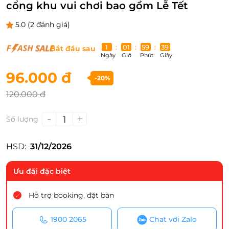
cổng khu vui chơi bao gồm Lễ Tết
5.0
(2 đánh giá)
1
:
01
:
59
:
38
Bắt đầu sau
96.000 đ
-20%
120.000 đ
-
+
1
Số lượng
HSD:
31/12/2026
Ưu đãi đặc biệt
Hỗ trợ booking, đặt bàn
1900 2065
Chat với Zalo