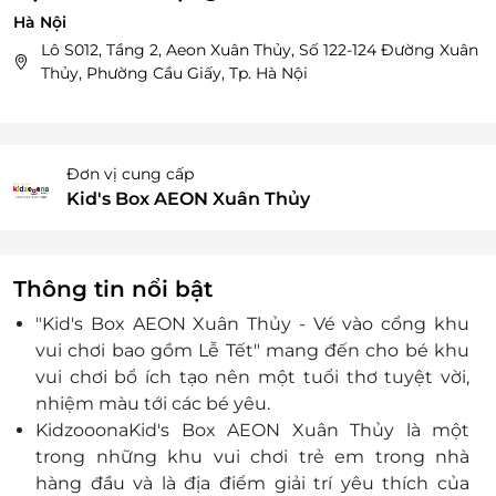
Hà Nội
Lô S012, Tầng 2, Aeon Xuân Thủy, Số 122-124 Đường Xuân
Thủy, Phường Cầu Giấy, Tp. Hà Nội
Đơn vị cung cấp
Kid's Box AEON Xuân Thủy
Thông tin nổi bật
"Kid's Box AEON Xuân Thủy - Vé vào cổng khu
vui chơi bao gồm Lễ Tết
" mang đến cho bé
khu
vui chơi bổ ích tạo nên một tuổi thơ tuyệt vời,
nhiệm màu tới các bé yêu.
Kidzooona
Kid's Box AEON Xuân Thủy
là một
trong những khu vui chơi trẻ em trong nhà
hàng đầu và là địa điểm giải trí yêu thích của