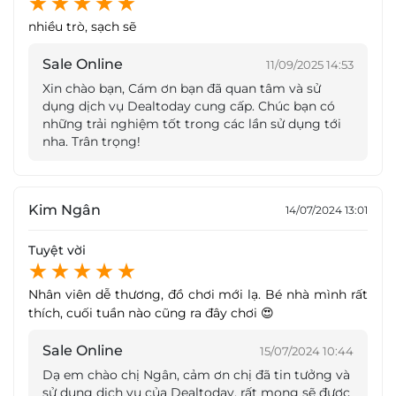
Các góc chơi được thiết kế khoa học
nhiều trò, sạch sẽ
Kid's Box AEON Xuân Thủy
sở hữu những mô hình
trò chơi nhập vai hướng nghiệp lý thú, những trò
Sale Online
11/09/2025 14:53
chơi vận động và góc đồ chơi thiếu nhi sáng tạo,
Xin chào bạn, Cám ơn bạn đã quan tâm và sử
nhiều màu sắc phù hợp cho các bé.
Các góc chơi và
dụng dịch vụ Dealtoday cung cấp. Chúc bạn có
thiết bị được thiết kế khoa học giúp các bé và gia
những trải nghiệm tốt trong các lần sử dụng tới
đình có thể thoái mái chơi đùa. Đồ chơi được khử
nha. Trân trọng!
trùng và thay thế liên tục sau mỗi giờ chơi nhằm
đảm bảo vệ sinh và sức khỏe cho các bé nhỏ tuổi.
Kim Ngân
14/07/2024 13:01
Tuyệt vời
Nhân viên dễ thương, đồ chơi mới lạ. Bé nhà mình rất
thích, cuối tuần nào cũng ra đây chơi 😍
Sale Online
15/07/2024 10:44
Dạ em chào chị Ngân, cảm ơn chị đã tin tưởng và
sử dụng dịch vụ của Dealtoday, rất mong sẽ được