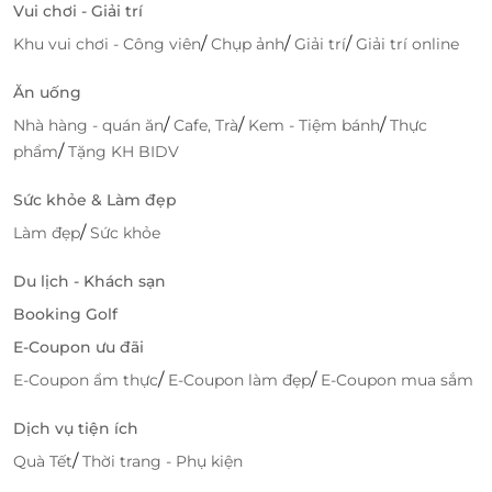
Vui chơi - Giải trí
/
/
/
Khu vui chơi - Công viên
Chụp ảnh
Giải trí
Giải trí online
Ăn uống
/
/
/
Nhà hàng - quán ăn
Cafe, Trà
Kem - Tiệm bánh
Thực
/
phẩm
Tặng KH BIDV
Sức khỏe & Làm đẹp
Paris Hotel giống như một điểm nhấn độc lạ mà nhẹ nhàng
trong bức tranh thành phố biển đầy thơ mộng
/
Làm đẹp
Sức khỏe
Bên cạnh đó, bạn đừng bỏ qua điểm check-in sang
Du lịch - Khách sạn
xịn tại tầng 17 của khách sạn với hồ bơi rộng 60 mét
Booking Golf
vuông, được thiết kế ngoài trời mang lại cho du
khách cảm giác thoáng đãng, thơ mộng giữa mây
E-Coupon ưu đãi
trời và tiếng vỗ rì rào của sóng biển Nha Trang. Kế
/
/
E-Coupon ẩm thực
E-Coupon làm đẹp
E-Coupon mua sắm
bên hồ bơi là quầy bar sở hữu menu các loại thức
uống độc đáo. Vừa ngâm mình trong làn nước mát
Dịch vụ tiện ích
mẻ, vừa thưởng thức một ly cocktail, nước trái cây
/
Quà Tết
Thời trang - Phụ kiện
nhiệt đới hay một ly rượu vang giúp bạn xua tan mọi