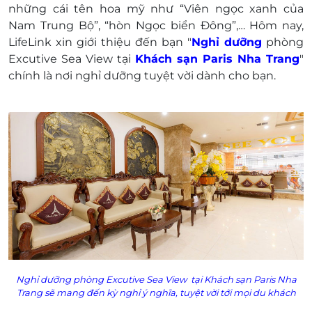
những cái tên hoa
mỹ
như “Viên ngọc xanh của
Phụ thu:
Nam Trung Bộ”, “hòn Ngọc biển Đông”,… Hôm nay,
Giường phụ Kê giường phụ phụ thu
LifeLink xin giới thiệu đến bạn "
Nghỉ dưỡng
phòng
200.000 VNĐ/ giường.
Excutive Sea View tại
Khách sạn Paris Nha Trang
"
Phụ thu phòng đơn: Không.
chính là nơi nghỉ dưỡng tuyệt vời dành cho bạn.
Người thứ 3: 200.000 VNĐ/ người. Trường
hợp người thứ 3 lấy phòng thì giá sẽ bằng 1
phòng bình thường (2 người lớn)
Ngày Lễ/tết/cuối tuần/giai đoạn cao điểm:
Phụ thu lễ tết: 100.000 VNĐ/ người.
Nhận phòng trước 6h00 sáng: Phụ thu 100%,
từ 6h00 -12h00 phụ thu 50%, từ 1200 - 13h00
miễn phí tuỳ tình trạng phòng.
Trả phòng trễ sau 18h00 phụ thu 100%, từ
12h00 - 18h00 phụ thu 50%, từ 1200 -13h00
miễn phí tuỳ tình trạng phòng.
Khách nước ngoài: Không phụ thu.
Nghỉ dưỡng phòng
Excutive Sea View
tại Khách sạn Paris Nha
Điều kiện đặt & nhận phòng:
Trang
sẽ mang đến kỳ nghỉ ý nghĩa, tuyệt vời tới mọi du khách
Đặt ít nhất 7 - 10 ngày trước ngày đến lưu trú