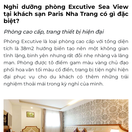
(tùy tình trạng phòng).
Nghỉ dưỡng phòng Excutive Sea View
Giờ nhận phòng: 14h00
tại khách sạn Paris Nha Trang có gì đặc
Giờ trả phòng: 12h00
biệt?
Hotline đặt phòng & tư vấn (9h00-20h00):
1900 2065 - 0387881956.
Phòng cao cấp, trang thiết bị hiện đại
Văn phòng Hồ Chí Minh: 028.6680 8757 -
Phòng Excutive là loại phòng cao cấp với tổng diện
0387881956.
tích là 38m2
hướng biển tạo nên một không gian
Điều kiện hoãn/huỷ phòng:
tĩnh lặng, bình yên nhưng rất đỗi nhẹ nhàng và lãng
Huỷ trước 7 ngày không tính phí.
mạn. Phòng được tô điểm
gam màu vàng chủ đạo
Huỷ trước trong vòng 4 - 7 ngày tính 50%
phối hoa văn tối màu cổ điển, trang bị tiện nghi hiện
phí.
đại phục vụ cho du khách có thêm những trải
Huỷ trước trong vòng 2 - 3 ngày tính 75% phí.
nghiệm thoải mái trong kỳ nghỉ của mình.
Huỷ trước dưới 2 ngày tính 100% phí.
Quy định chung:
Không cho phép mang theo vật nuôi.
Phù hợp cho tất cả trẻ em ở mọi độ tuổi.
Chỗ nghỉ không có nôi cũi/ giường cũi cho
trẻ nhỏ.
Chấp nhận thanh toán bằng tiền mặt hoặc