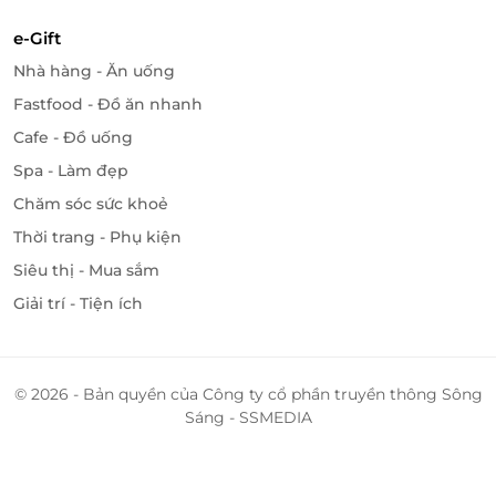
e-Gift
Nhà hàng - Ăn uống
Fastfood - Đồ ăn nhanh
Cafe - Đồ uống
Spa - Làm đẹp
Chăm sóc sức khoẻ
Thời trang - Phụ kiện
Siêu thị - Mua sắm
Giải trí - Tiện ích
Phòng tập với những thiết bị đa dạng và chuyên dụng
Nhà hàng Paris toạ lạc tại tầng 2 phục vụ thực khách
những món ăn truyền thống Việt với hương vị đậm
© 2026 - Bản quyền của Công ty cổ phần truyền thông Sông
đà cùng thực đơn Á - Âu phong phú và đa dạng,
Sáng - SSMEDIA
được chế biển bởi người đầu bếp chuyên nghiệp,
tận tâm.