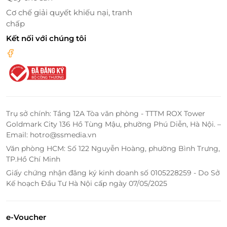
Cơ chế giải quyết khiếu nại, tranh
Nhiều góc sống ảo siêu đẹp tại phòng
chấp
Kết nối với chúng tôi
Khách sạn Paris Nha Trang - Điểm nhấn
nơi phố Vịnh
Toạ lạc gần trung tâm thành phố biển Nha
Trang Paris Hotel giống như một điểm nhấn độc lạ
mà nhẹ nhàng trong bức tranh thành phố biển đầy
thơ mộng. Đặc biệt,
khách sạn gây thương nhớ và ấn
Trụ sở chính: Tầng 12A Tòa văn phòng - TTTM ROX Tower
tượng cho mỗi du khách là
hệ thống đèn chiếu sáng
Goldmark City 136 Hồ Tùng Mậu, phường Phú Diễn, Hà Nội. –
Email: hotro@ssmedia.vn
được lấp đầy các dãy tầng cao, chính vì thế khi bầu
trời chuyển màu huyền bí thì cũng là lúc Paris Nha
Văn phòng HCM: Số 122 Nguyễn Hoàng, phường Bình Trưng,
TP.Hồ Chí Minh
Trang Hotel như một mô hình tháp “Eiffel” - kinh đô
ánh sáng của cả một vùng trời.
Giấy chứng nhận đăng ký kinh doanh số 0105228259 - Do Sở
Kế hoạch Đầu Tư Hà Nội cấp ngày 07/05/2025
e-Voucher