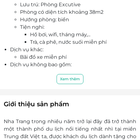
Lưu trú: Phòng Excutive
Cách bãi biển chỉ 50m, cách Quảng trường , chợ
Phòng có diện tích khoảng 38m2
đêm, Sailing Club... chỉ trong vòng bán kính
Hướng phòng: biển
500m. Quý khách thoải mái vui chơi và tận
Tiện nghi:
hưởng không khí nhộn nhịp của Thành Phố Nha
Hồ bơi, wifi, tháng máy,...
Trang.
Trà, cà phê, nước suối miễn phí
Với đội ngũ nhân viên chuyên nghiệp, chu đáo,
Dịch vụ khác:
nhiệt tình cùng chất lượng dịch vụ đẳng cấp 4
Bãi đổ xe miễn phí
sao quốc tế, khách sạn Paris Nha Trang sẽ mang
Dịch vụ không bao gồm:
đến sự hài lòng nhất tới mọi khách hàng.
Chi phí cá nhân như giặt ủi, điện thoại, ăn
uống,...
Xem thêm
Chi phí không được nêu trong chương trình
Chi phí di chuyển tới Khách sạn.
Giá phòng trẻ em:
Giới thiệu sản phẩm
Miễn phí 2 trẻ em dưới 6 tuổi.
Phụ thu trẻ em từ 6-11 tuổi: 70.000 VNĐ/ trẻ
Nha Trang trong nhiều năm trở lại đây đã trở thành
em/ bữa sáng ngủ chung giường với bố mẹ.
một thành phố du lịch nổi tiếng nhất nhì tại miền
Phụ thu trẻ em từ 12 tuổi trở lên bằng người
Trung đất Việt ta, được khách du lịch dành tặng cho
lớn: 200.000 VNĐ/ người có giường phụ.