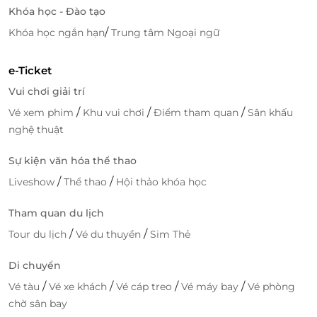
ưu phiền và mệt mỏi.
Khóa học - Đào tạo
/
Khóa học ngắn hạn
Trung tâm Ngoại ngữ
e-Ticket
Vui chơi giải trí
/
/
/
Vé xem phim
Khu vui chơi
Điểm tham quan
Sân khấu
nghệ thuật
Sự kiện văn hóa thể thao
/
/
Liveshow
Thể thao
Hội thảo khóa học
Tham quan du lịch
Hồ bơi rộng hơn 60 mét vuông, được thiết kế ngoài trời mang lại
cho du khách cảm giác thoáng đãng, thơ mộng
/
/
Tour du lịch
Vé du thuyền
Sim Thẻ
Nếu du khách là một người yêu thích các hoạt động
Di chuyển
tập thể dục, thể thao thì tại tầng 17 của khách
/
/
/
/
Vé tàu
Vé xe khách
Vé cáp treo
Vé máy bay
Vé phòng
sạn Paris Nha Trang Hotel chính là phòng tập với
chờ sân bay
những thiết bị đa dạng và chuyên dụng.