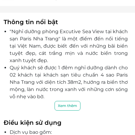
Thông tin nổi bật
"Nghỉ dưỡng phòng Excutive Sea View tại khách
sạn Paris Nha Trang"
là một điểm đến nổi tiếng
tại Việt Nam, được biết đến với những bãi biển
tuyệt đẹp, cát trắng mịn và nước biển trong
xanh tuyệt đẹp.
Quý khách sẽ được 1 đêm nghỉ dưỡng dành cho
02 khách tại khách sạn tiêu chuẩn 4 sao Paris
Nha Trang với diện tích 38m2,
hướng ra biển
thơ
mộng, làn nước trong xanh với những cơn sóng
vỗ nhẹ vào bờ.
Trải nghiệm trọn vẹn các dịch vụ: Ăn sáng buffet
Xem thêm
dinh dưỡng với 29 món, ăn trưa với set menu đa
dạng, dịch vụ hồ bơi, gym miễn phí,....
Điều kiện sử dụng
Khách sạn ngay vị trí trung tâm thành phố, xung
Dịch vụ bao gồm:
quanh cực kỳ nhiều tiện ích và các điểm vui chơi: