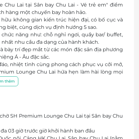
Chu Lai tại Sân bay Chu Lai - Vé trẻ em" điểm
ch hàng một chuyến bay hoàn hảo.
 hữu không gian kiến trúc hiện đại, có bố cục và
êng biệt, cùng dịch vụ định hướng 5 sao.
hức năng như: chỗ nghỉ ngơi, quầy bar/ buffet,
t nhất nhu cầu đa dạng của hành khách.
và bày trí đẹp mắt từ các món đặc sản địa phương
iệng Á - Âu đặc sắc.
đáo, nhiệt tình cùng phong cách phục vụ cởi mở,
mium Lounge Chu Lai
hứa hẹn làm hài lòng mọi
m thêm
g chờ SH Premium Lounge Chu Lai tại Sân bay Chu
 đa 03 giờ trước giờ khởi hành ban đầu
Quốc nội, Cảng HK Chu Lai, Sân bay Chu Lai (nằm