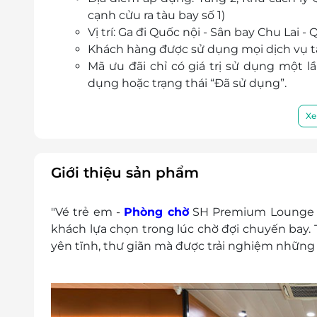
cạnh cửu ra tàu bay số 1)
Vị trí: Ga đi Quốc nội - Sân bay Chu Lai
Khách hàng được sử dụng mọi dịch vụ t
Mã ưu đãi chỉ có giá trị sử dụng một 
dụng hoặc trạng thái “Đã sử dụng”.
Vui lòng xuất trình mã ưu đãi cho nhân 
Khách hàng có thể được yêu cầu trả thêm
Xe
Lưu ý:
Khách hàng sẽ thanh toán trực tiếp tại q
mỗi phòng chờ khi:
Giới thiệu sản phẩm
Khách hàng sử dụng quá thời gian 
Khách hàng có phát sinh các dịch v
"Vé trẻ em -
Phòng chờ
SH Premium Lounge Ch
Khách hàng có trẻ em đi kèm mà chưa đăng
khách lựa chọn trong lúc chờ đợi chuyến bay.
gian thông báo tối thiểu với LifeLink trước
yên tĩnh, thư giãn mà được trải nghiệm những 
chịu trách nhiệm khi có các phát sinh thêm 
Khách hàng áp dụng: Khách từ 5 đến 12 tuổi
Ngày áp dụng: Tất cả các ngày trong tuần, 
Giờ áp dụng: 06:00 - 20:00