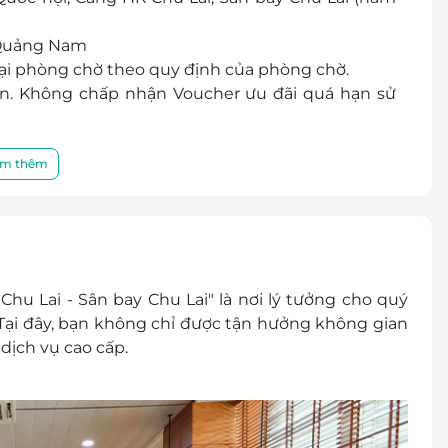
 - Quảng Nam
ại phòng chờ theo quy định của phòng chờ.
lần. Không chấp nhận Voucher ưu đãi quá hạn sử
viên tại quầy để được áp dụng ưu đãi.
 tiền nếu sử dụng quá giá trị của Mã ưu đãi.
m thêm
uầy lễ tân theo bảng giá công bố cho khách lẻ tại
quy định của phòng chờ.
ụ khác thêm tại phòng chờ
u Lai - Sân bay Chu Lai" là nơi lý tưởng cho quý
 ký dịch vụ trước qua LifeLink 1900 2065. Thời
 Tại đây, bạn không chỉ được tận hưởng không gian
 1 ngày sử dụng dịch vụ LifeLink hoàn toàn không
dịch vụ cao cấp.
bên trên.
bao gồm Lễ Tết