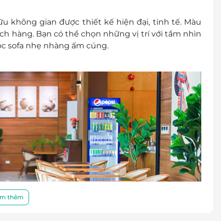
iờ trực tiếp tại quầy lễ tân theo giá công bố tại
không gian được thiết kế hiện đại, tinh tế. Màu
h hàng. Bạn có thể chọn những vị trí với tầm nhìn
nh mã ưu đãi/ mã QR trên ứng dụng LifeLink/ hoặc
c sofa nhẹ nhàng ấm cúng.
i quầy lễ tân Phòng khách.
c mã QR trên hệ thống.
nh công: Nhân viên Lễ tân Phòng khách từ chối
 hàng liên hệ lại Hotline LifeLink 1900 2065 để
: Nhân viên Lễ tân Phòng khách hoàn tất trên hệ
ch mời Hành khách sử dụng Dịch vụ Phòng chờ
o trước như: Có vé trẻ em đi kèm,... sẽ do Khách
o bảng giá công bố cho khách lẻ tại Phòng khách,
iệm.
m thêm
ày sử dụng dịch vụ