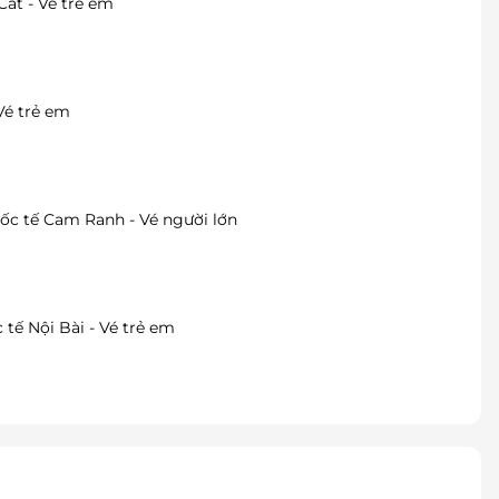
át - Vé trẻ em
Vé trẻ em
c tế Cam Ranh - Vé người lớn
tế Nội Bài - Vé trẻ em