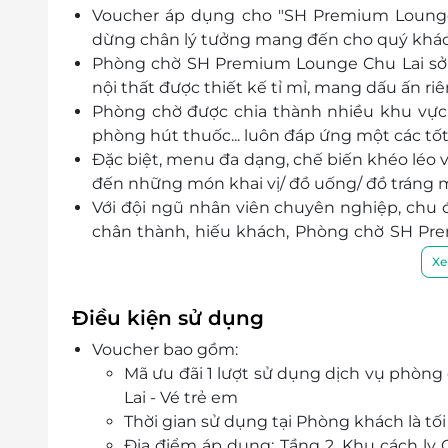
Voucher áp dụng cho "SH Premium Lounge 
dừng chân lý tưởng mang đến cho quý khá
Phòng chờ
SH Premium Lounge Chu Lai
sở
nội thất được thiết kế tỉ mỉ, mang dấu ấn ri
Phòng chờ được chia thành nhiều khu vực c
phòng hút thuốc... luôn đáp ứng một các tố
Đặc biệt, menu đa dạng, chế biến khéo léo 
đến những món khai vị/ đồ uống/ đồ tráng m
Với đội ngũ nhân viên chuyên nghiệp, chu 
chân thành, hiếu khách, Phòng chờ
SH Pre
quý khách hàng.
Xe
Điều kiện sử dụng
Voucher bao gồm:
Mã ưu đãi 1 lượt sử dụng dịch vụ phòn
Lai - Vé trẻ em
Thời gian sử dụng tại Phòng khách là tối
Địa điểm áp dụng: Tầng 2, Khu cách ly 