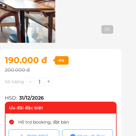
2
/
6
190.000 đ
-5%
200.000 đ
-
+
1
Số lượng
HSD:
31/12/2026
Ưu đãi đặc biệt
Hỗ trợ booking, đặt bàn