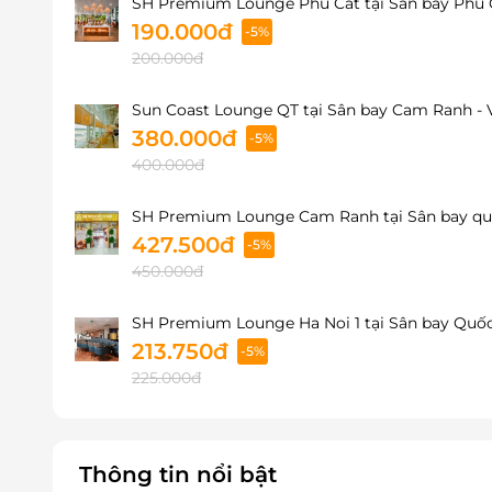
SH Premium Lounge Phu Cat tại Sân bay Phù C
190.000đ
-5%
200.000đ
Sun Coast Lounge QT tại Sân bay Cam Ranh - 
380.000đ
-5%
400.000đ
SH Premium Lounge Cam Ranh tại Sân bay quố
427.500đ
-5%
450.000đ
SH Premium Lounge Ha Noi 1 tại Sân bay Quốc 
213.750đ
-5%
225.000đ
Thông tin nổi bật