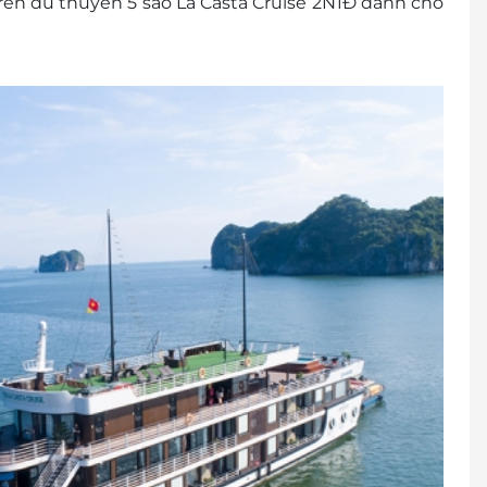
rên du thuyền 5 sao La Casta Cruise 2N1Đ dành cho
á một người lớn (ở chung phòng với bố mẹ)
iá một người lớn (ở chung phòng với bố mẹ)
lớn
hư người lớn.
 2 người
ch, 1 phòng 2 khách: 200.000VND/1 phòng
9: 300.000VND/1 khách
: 1900 2065 / 0981500919
à Trưng, Hà Nội
.
cher/E-Coupon
đổi thành tiền mặt, không trả lại tiền thừa.
ình khuyến mại khác.