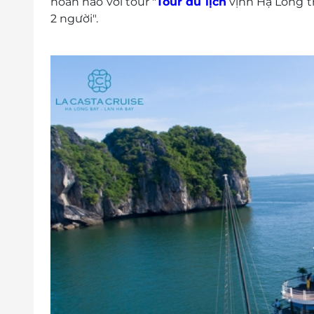
hoàn hảo với tour "
Tour du lịch
vịnh Hạ Long t
Trẻ em từ 5 tới dưới 7 tuổi: Tính 50% gi
2 người".
Trẻ em từ 7 tới dưới 11 tuổi: Tính 75% g
Trẻ em đủ 11 tuổi trở lên tính như người 
Trẻ em yêu cầu kê giường phụ tính giá n
Phụ thu phòng đơn: 75% tổng giá phòng cho
Phụ thu cuối tuần thứ 7: 100.000VND/1 khá
Ngày Lễ/tết/ giai đoạn cao điểm Phụ thu 2/
Điều kiện đặt & nhận phòng:
Giờ lên tàu: 12h trưa
Trả phòng: 09h30
Điện thoại đặt phòng & tư vấn (9h00-20h00)
Địa chỉ: 47 Lê Văn Hưu, Phạm Đình Hổ, Hai B
Điều kiện hoãn/huỷ phòng; Không hoàn hủy
Điều kiện khác
Áp dụng 01 E-Voucher cho 02 khách
Một khách hàng được mua nhiều E-Vou
E-Voucher/E-Coupon không có giá trị quy 
Không áp dụng đồng thời với chương tr