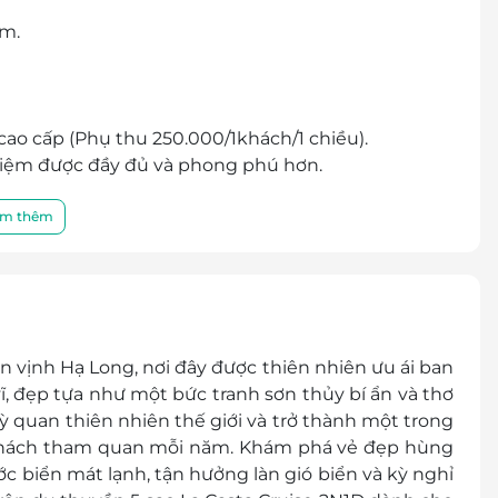
êm.
o cấp (Phụ thu 250.000/1khách/1 chiều).
ghiệm được đầy đủ và phong phú hơn.
, với lối thiết kế mang đậm kiến trúc Châu Âu.
m thêm
iệm ngày cưới, miễn phí tổ chức sinh nhật.
 thêm 10% trên tổng hóa đơn.
Nội
 vịnh Hạ Long, nơi đây được thiên nhiên ưu ái ban
, đẹp tựa như một bức tranh sơn thủy bí ẩn và thơ
n viên trên tàu
quan thiên nhiên thế giới và trở thành một trong
 khách tham quan mỗi năm. Khám phá vẻ đẹp hùng
hung phòng với bố mẹ). Trẻ thứ hai dưới 5 tuổi tính
ớc biển mát lạnh, tận hưởng làn gió biển và kỳ nghỉ