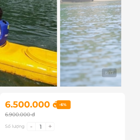
9
/
17
6.500.000 đ
-6%
6.900.000 đ
-
+
1
Số lượng