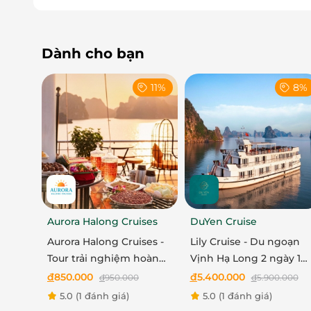
Dành cho bạn
11%
8%
LỊCH TR
NGÀY 1:
Aurora Halong Cruises
DuYen Cruise
Aurora Halong Cruises -
Lily Cruise - Du ngoạn
11h 30: Tới bến cảng Tuần Châu, làm thủ tục che
Tour trải nghiệm hoàng
Vịnh Hạ Long 2 ngày 1
hôn trên vịnh Hạ Long
đêm
đ
850.000
đ
5.400.000
đ
950.000
đ
5.900.000
5.0
(1 đánh giá)
5.0
(1 đánh giá)