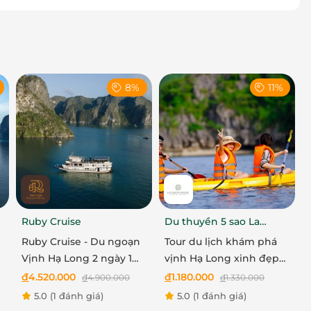
8%
11%
ÌNH CHI TIẾT
Ruby Cruise
Du thuyền 5 sao La
Casta Cruise
Ruby Cruise - Du ngoạn
Tour du lịch khám phá
ck in tại nhà chờ.
Vịnh Hạ Long 2 ngày 1
vịnh Hạ Long xinh đẹp
đêm
cùng du thuyền La Casta
đ
4.520.000
đ
1.180.000
đ
4.900.000
đ
1.330.000
Daily
5.0
(1 đánh giá)
5.0
(1 đánh giá)