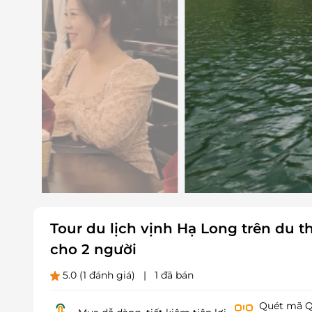
Tour du lịch vịnh Hạ Long trên du t
cho 2 người
5.0
(1 đánh giá)
|
1 đã bán
Quét mã QR