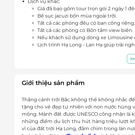
Dịch vụ khác:
Giá đã bao gồm tour trọn gói 2 ngày 1 đ
Bể sục jacuzi bốn mùa ngoài trời.
Tất cả các phòng đều có ban công riêng.
Tất cả các phòng có Bồn tắm view biển.
Nếu khách sử dụng dòng xe Limousine ca
Lịch trình Hạ Long - Lan Hạ giúp trải n
Cabin sang trọng, đa dạng các loại phòng
Kayaking
Xe
Miễn phí set-up phòng honey moon, kỉ n
Dịch vụ không bao gồm:
VAT, nếu lấy VAT Khách hàng thanh toán
Giới thiệu sản phẩm
Dịch Vụ Spa
Xe bus di chuyển Hà Nội - Hạ Long – Hà 
Thắng cảnh trời Bắc không thể không nhắc đến
Đồ uống trên tàu
tặng cho vẻ đẹp tự nhiên với non nước hùng vĩ
Tiền Tip cho lái xe, hướng dẫn viên & nhâ
mộng. Mảnh đất được UNESCO công nhận là kỳ 
Giá phòng trẻ em:
những điểm du lịch thu hút hàng triệu lượt
Trẻ dưới 5 tuổi: miễn phí 01 trẻ (ăn, ở c
vĩ của đất trời Hạ Long, đắm chìm trong làn nư
50% giá một người lớn.