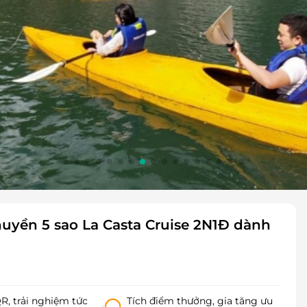
huyền 5 sao La Casta Cruise 2N1Đ dành
, trải nghiệm tức
Tích điểm thưởng, gia tăng ưu