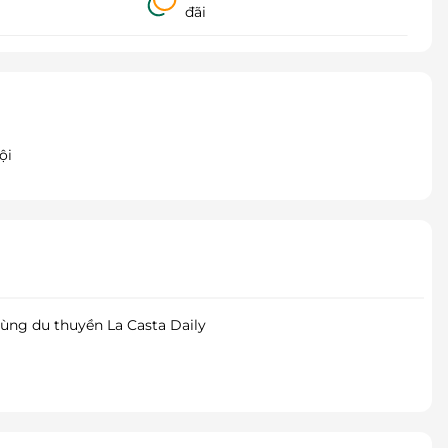
đãi
ội
cùng du thuyền La Casta Daily