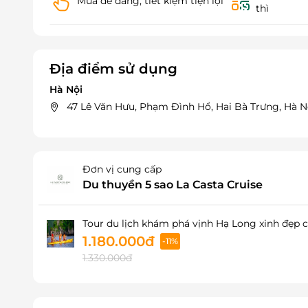
Mua dễ dàng, tiết kiệm tiện lợi
thì
Địa điểm sử dụng
Hà Nội
47 Lê Văn Hưu, Phạm Đình Hổ, Hai Bà Trưng, Hà N
Đơn vị cung cấp
Du thuyền 5 sao La Casta Cruise
Tour du lịch khám phá vịnh Hạ Long xinh đẹp 
1.180.000đ
-11%
1.330.000đ