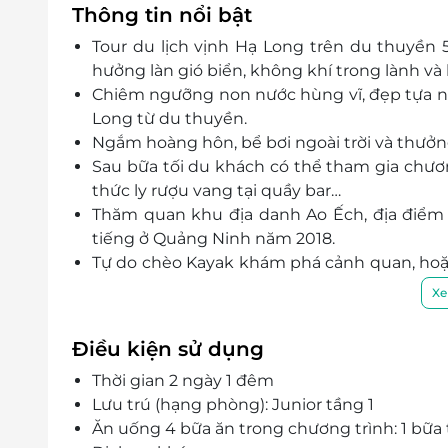
Thông tin nổi bật
Tour du lịch vịnh Hạ Long trên du thuyền 
hưởng làn gió biển, không khí trong lành và
Chiêm ngưỡng non nước hùng vĩ, đẹp tựa n
Long từ du thuyền.
Ngắm hoàng hôn, bể bơi ngoài trời và thưởng t
Sau bữa tối du khách có thể tham gia chươ
thức ly rượu vang tại quầy bar…
Thăm quan khu địa danh Ao Ếch, địa điểm 
tiếng ở Quảng Ninh năm 2018.
Tự do chèo Kayak khám phá cảnh quan, hoặ
của nơi đây.
Xe
Điều kiện sử dụng
Thời gian 2 ngày 1 đêm
Lưu trú (hạng phòng): Junior tầng 1
Ăn uống 4 bữa ăn trong chương trình: 1 bữa tr