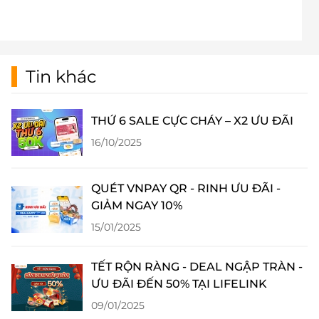
Tin khác
THỨ 6 SALE CỰC CHÁY – X2 ƯU ĐÃI
16/10/2025
QUÉT VNPAY QR - RINH ƯU ĐÃI -
GIẢM NGAY 10%
15/01/2025
TẾT RỘN RÀNG - DEAL NGẬP TRÀN -
ƯU ĐÃI ĐẾN 50% TẠI LIFELINK
09/01/2025