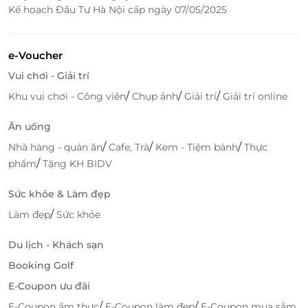
Kế hoạch Đầu Tư Hà Nội cấp ngày 07/05/2025
e-Voucher
Vui chơi - Giải trí
/
/
/
Khu vui chơi - Công viên
Chụp ảnh
Giải trí
Giải trí online
Ăn uống
/
/
/
Nhà hàng - quán ăn
Cafe, Trà
Kem - Tiệm bánh
Thực
/
phẩm
Tặng KH BIDV
Sức khỏe & Làm đẹp
/
Làm đẹp
Sức khỏe
Du lịch - Khách sạn
Booking Golf
E-Coupon ưu đãi
/
/
E-Coupon ẩm thực
E-Coupon làm đẹp
E-Coupon mua sắm