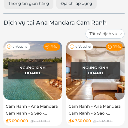
Thông tin gian hàng
Địa chỉ áp dụng
Dịch vụ tại Ana Mandara Cam Ranh
9%
19%
e-Voucher
e-Voucher
NGỪNG KINH
NGỪNG KINH
DOANH
DOANH
Cam Ranh - Ana Mandara
Cam Ranh - Ana Mandara
Cam Ranh - 5 Sao -
Cam Ranh - 5 Sao -
Gardenview Deluxe
Seaview Deluxe
đ
5.090.000
đ
4.350.000
đ
5.590.000
đ
5.382.000