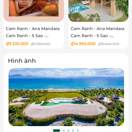
Cam Ranh - Ana Mandara
Cam Ranh - Ana Mandara
Cam Ranh - 5 Sao -
Cam Ranh - 5 Sao -
Lagoon Two-Bedroom
Lagoon Three-Bedroom
đ
9.235.000
đ
14.965.000
đ
11.355.500
đ
18.544.500
Pool Villa
Pool Villa
Hình ảnh