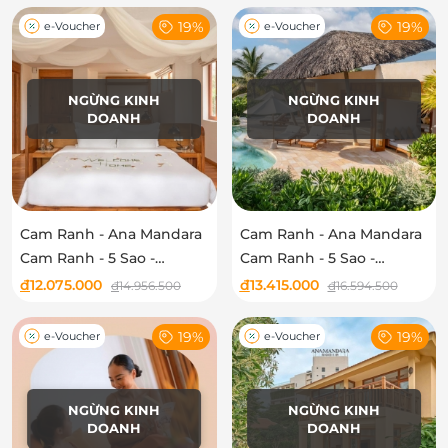
19%
19%
e-Voucher
e-Voucher
NGỪNG KINH
NGỪNG KINH
DOANH
DOANH
Cam Ranh - Ana Mandara
Cam Ranh - Ana Mandara
Cam Ranh - 5 Sao -
Cam Ranh - 5 Sao -
Seaview Sky Pool Villa
Premium Seaview Sky
đ
12.075.000
đ
13.415.000
đ
14.956.500
đ
16.594.500
Pool Villa
19%
19%
e-Voucher
e-Voucher
NGỪNG KINH
NGỪNG KINH
DOANH
DOANH