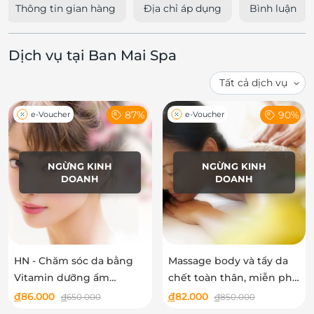
Thông tin gian hàng
Địa chỉ áp dụng
Bình luận
Dịch vụ tại Ban Mai Spa
87%
90%
e-Voucher
e-Voucher
NGỪNG KINH
NGỪNG KINH
DOANH
DOANH
HN - Chăm sóc da bằng
Massage body và tẩy da
Vitamin dưỡng ẩm
chết toàn thân, miễn phí
massage thư giãn tại Ban
xông hơi tại Ban Mai Spa
đ
86.000
đ
82.000
đ
650.000
đ
850.000
Mai Spa