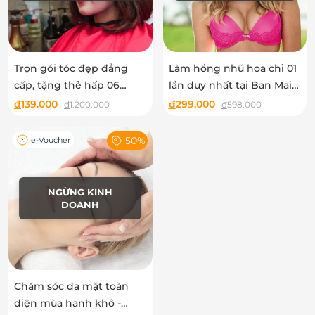
Trọn gói tóc đẹp đẳng
Làm hồng nhũ hoa chỉ 01
cấp, tặng thẻ hấp 06
lần duy nhất tại Ban Mai
tháng không giới hạn -
Spa
đ
139.000
đ
299.000
đ
1.200.000
đ
598.000
Hair Salon Vân Ngọc
Khánh
50%
e-Voucher
NGỪNG KINH
DOANH
Chăm sóc da mặt toàn
diện mùa hanh khô -