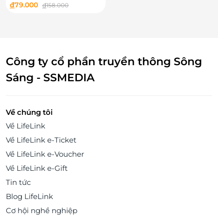
Tặng Ngâm chân thuốc
đ
79.000
đ
158.000
bắc tại Ban Mai Spa
Công ty cổ phần truyền thông Sông
Sáng - SSMEDIA
Về chúng tôi
Về LifeLink
Về LifeLink e-Ticket
Về LifeLink e-Voucher
Về LifeLink e-Gift
Tin tức
Blog LifeLink
Cơ hội nghề nghiệp