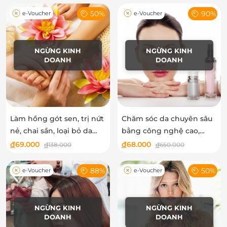
50%
90%
e-Voucher
e-Voucher
NGỪNG KINH
NGỪNG KINH
DOANH
DOANH
Làm hồng gót sen, trị nứt
Chăm sóc da chuyên sâu
nẻ, chai sần, loại bỏ da
bằng công nghệ cao,
chết tại Ban Mai Spa
dưỡng ẩm mùa hanh khô
đ
69.000
đ
68.000
đ
138.000
đ
650.000
tại Ban Mai Spa
88%
50%
e-Voucher
e-Voucher
NGỪNG KINH
NGỪNG KINH
DOANH
DOANH