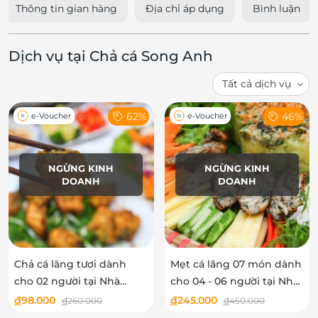
Thông tin gian hàng
Địa chỉ áp dụng
Bình luận
Dịch vụ tại Chả cá Song Anh
62%
46%
e-Voucher
e-Voucher
NGỪNG KINH
NGỪNG KINH
DOANH
DOANH
Chả cá lăng tươi dành
Mẹt cá lăng 07 món dành
cho 02 người tại Nhà
cho 04 - 06 người tại Nhà
hàng Chả cá Song Anh
hàng Chả cá Song Anh
đ
98.000
đ
245.000
đ
260.000
đ
450.000