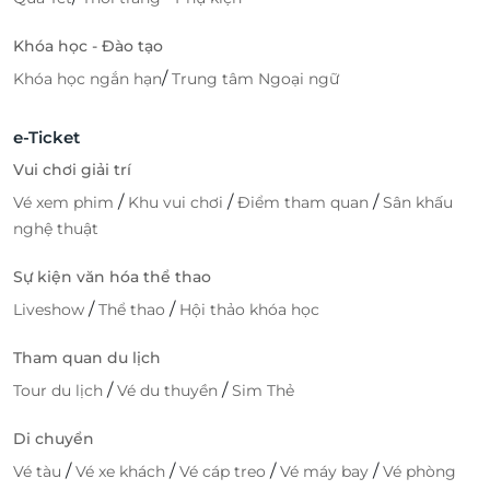
Khóa học - Đào tạo
/
Khóa học ngắn hạn
Trung tâm Ngoại ngữ
e-Ticket
Vui chơi giải trí
/
/
/
Vé xem phim
Khu vui chơi
Điểm tham quan
Sân khấu
nghệ thuật
Sự kiện văn hóa thể thao
/
/
Liveshow
Thể thao
Hội thảo khóa học
Tham quan du lịch
/
/
Tour du lịch
Vé du thuyền
Sim Thẻ
Di chuyển
/
/
/
/
Vé tàu
Vé xe khách
Vé cáp treo
Vé máy bay
Vé phòng