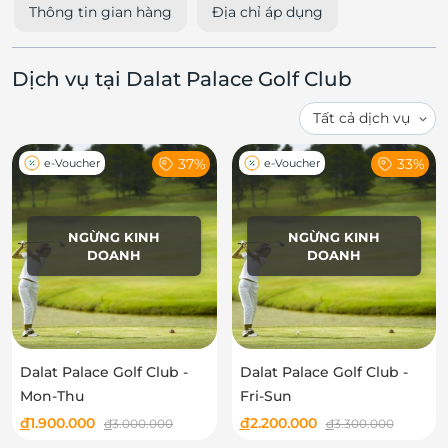
Thông tin gian hàng
Địa chỉ áp dụng
Dịch vụ tại Dalat Palace Golf Club
37%
33%
e-Voucher
e-Voucher
NGỪNG KINH
NGỪNG KINH
DOANH
DOANH
Dalat Palace Golf Club -
Dalat Palace Golf Club -
Mon-Thu
Fri-Sun
đ
1.900.000
đ
2.200.000
đ
3.000.000
đ
3.300.000