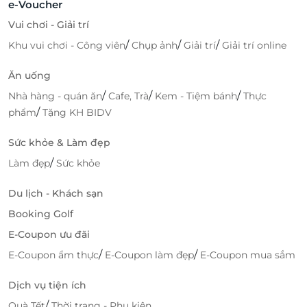
e-Voucher
Vui chơi - Giải trí
/
/
/
Khu vui chơi - Công viên
Chụp ảnh
Giải trí
Giải trí online
Ăn uống
/
/
/
Nhà hàng - quán ăn
Cafe, Trà
Kem - Tiệm bánh
Thực
/
phẩm
Tặng KH BIDV
Sức khỏe & Làm đẹp
/
Làm đẹp
Sức khỏe
Du lịch - Khách sạn
Booking Golf
E-Coupon ưu đãi
/
/
E-Coupon ẩm thực
E-Coupon làm đẹp
E-Coupon mua sắm
Dịch vụ tiện ích
/
Quà Tết
Thời trang - Phụ kiện