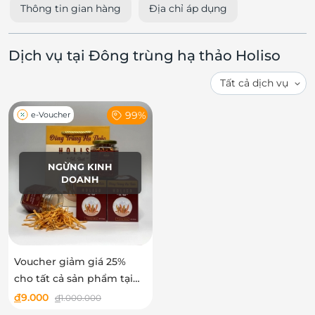
Thông tin gian hàng
Địa chỉ áp dụng
Dịch vụ tại Đông trùng hạ thảo Holiso
99%
e-Voucher
NGỪNG KINH
DOANH
Voucher giảm giá 25%
cho tất cả sản phẩm tại
Đông Trùng Hạ Thảo
đ
9.000
đ
1.000.000
Holiso