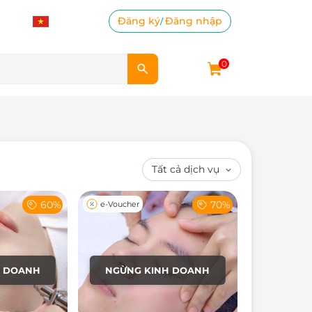
Đăng ký
Đăng nhập
/
0
60%
70%
e-Voucher
H DOANH
NGỪNG KINH DOANH