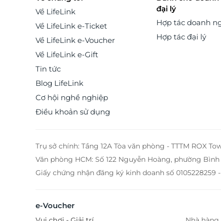
đại lý
Về LifeLink
Hợp tác doanh n
Về LifeLink e-Ticket
Hợp tác đại lý
Về LifeLink e-Voucher
Về LifeLink e-Gift
Tin tức
Blog LifeLink
Cơ hội nghề nghiệp
Điều khoản sử dụng
Trụ sở chính: Tầng 12A Tòa văn phòng - TTTM ROX To
Văn phòng HCM: Số 122 Nguyễn Hoàng, phường Bình 
Giấy chứng nhận đăng ký kinh doanh số 0105228259 -
e-Voucher
Vui chơi - Giải trí
Nhà hàng 