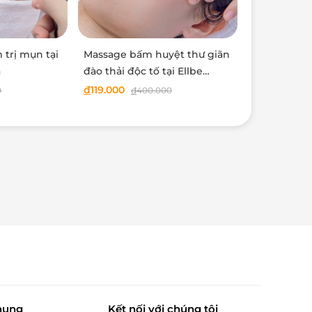
 trị mụn tại
Massage bấm huyệt thư giãn
a
đào thải độc tố tại Ellbe
Clinic & Spa
đ
119.000
0
đ
400.000
hung
Kết nối với chúng tôi