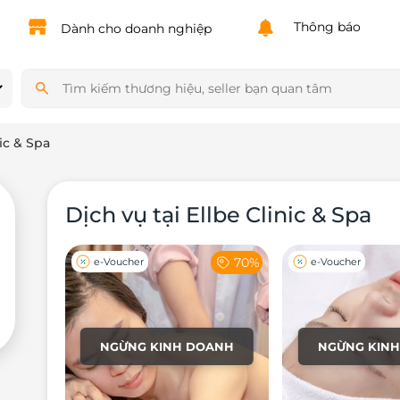
Powered by
Translate
Thông báo
Dành cho doanh nghiệp
nic & Spa
Dịch vụ tại Ellbe Clinic & Spa
70%
e-Voucher
e-Voucher
NGỪNG KINH DOANH
NGỪNG KIN