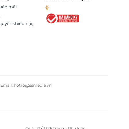
 bảo mật
n
quyết khiếu nại,
– Email: hotro@ssmedia.vn
/
Quà Tết
Thời trang - Phụ kiện