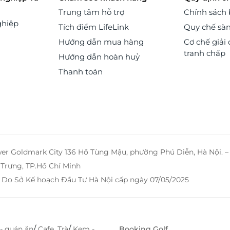
Trung tâm hỗ trợ
Chính sách
ghiệp
Tích điểm LifeLink
Quy chế sà
Hướng dẫn mua hàng
Cơ chế giải 
tranh chấp
Hướng dẫn hoàn huỷ
Thanh toán
wer Goldmark City 136 Hồ Tùng Mậu, phường Phú Diễn, Hà Nội. 
Trưng, TP.Hồ Chí Minh
 Do Sở Kế hoạch Đầu Tư Hà Nội cấp ngày 07/05/2025
/
/
- quán ăn
Cafe, Trà
Kem -
Booking Golf