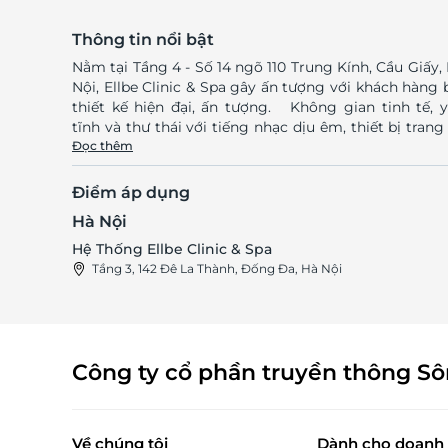
Thông tin nổi bật
Nằm tại Tầng 4 - Số 14 ngõ 110 Trung Kính, Cầu Giấy,
Nội, Ellbe Clinic & Spa gây ấn tượng với khách hàng 
thiết kế hiện đại, ấn tượng. Không gian tinh tế, yên
tĩnh và thư thái với tiếng nhạc dịu êm, thiết bị trang 
nội thất sang trọng cùng hệ thống máy móc tiên t
Đọc thêm
bậc nhất nên khách hàng hoàn toàn yên tâm khi
dụng dịch vụ tại đây. Ellbe luôn tâm niệm: "Chăm sóc
Điểm áp dụng
da là một quá trình đồng hành, chinh phục, khám 
Hà Nội
sự thay đổi của làn da" chính vì thế, Ellbe chuyên trị l
và chăm sóc da mặt uy tín với những sản phẩm cao 
Hệ Thống Ellbe Clinic & Spa
có nguồn gốc xuất xứ rõ ràng (Hàn Quốc, Tây Ban N
Tầng 3, 142 Đê La Thành, Đống Đa, Hà Nội
Úc…) Đội ngũ nhân viên chuyên nghiệp, tận tình, cùng
những kỹ thuật viên lành nghề, được đào tạo bài bản,
dụng cùng thiết bị hiện đại, sẽ mang đến bạn liệu tr
chăm sóc da hoàn hảo, cải thiện những tổn thương t
da, mang đến vẻ đẹp trắng sáng, mịn màng. Truy
Công ty cổ phần truyền thông S
cập LifeLink để sở hữu vô vàn deal sức khỏe - 
đẹp chất lượng cùng mức giá vô cùng hấp dẫn! LifeLink
Về chúng tôi
Dành cho doanh 