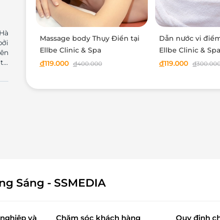
 Hà
Massage body Thụy Điển tại
Dẫn nước vi điểm
bởi
Ellbe Clinic & Spa
Ellbe Clinic & Sp
trí
đ
119.000
đ
119.000
đ
400.000
đ
300.00
iến
 sử
phá
iệu
cấp
ha,
 áp
ình
rên
ông Sáng - SSMEDIA
làm
nghiệp và
Chăm sóc khách hàng
Quy định c