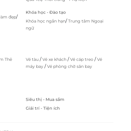
Khóa học - Đào tạo
/
làm đẹp
/
Khóa học ngắn hạn
Trung tâm Ngoại
ngữ
/
/
/
im Thẻ
Vé tàu
Vé xe khách
Vé cáp treo
Vé
/
máy bay
Vé phòng chờ sân bay
Siêu thị - Mua sắm
Giải trí - Tiện ích