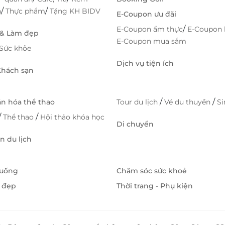
/
/
h
Thực phẩm
Tặng KH BIDV
E-Coupon ưu đãi
/
E-Coupon ẩm thực
E-Coupon 
 & Làm đẹp
E-Coupon mua sắm
Sức khỏe
Dịch vụ tiện ích
 Khách sạn
/
/
ăn hóa thể thao
Tour du lịch
Vé du thuyền
S
/
/
Thể thao
Hội thảo khóa học
Di chuyển
 du lịch
 uống
Chăm sóc sức khoẻ
 đẹp
Thời trang - Phụ kiện