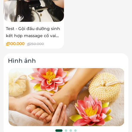
Test - Gội đầu dưỡng sinh
kết hợp massage cổ vai
gáy chuyên sâu tại
đ
100.000
đ
250.000
Estheva Nail Room
Hình ảnh