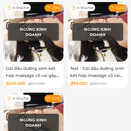
29%
60%
e-Voucher
e-Voucher
NGỪNG KINH
NGỪNG KINH
DOANH
DOANH
Gội đầu dưỡng sinh kết
Test - Gội đầu dưỡng sinh
hợp massage cổ vai gáy
kết hợp massage cổ vai
chuyên sâu tại Estheva
gáy chuyên sâu tại
đ
249.000
đ
99.000
đ
350.000
đ
250.000
Nail Room
Estheva Nail Room
60%
e-Voucher
NGỪNG KINH
DOANH