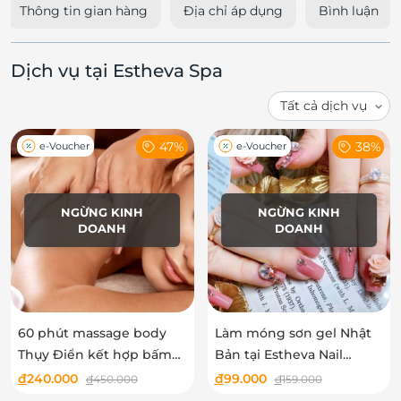
Thông tin gian hàng
Địa chỉ áp dụng
Bình luận
Dịch vụ tại Estheva Spa
47%
38%
e-Voucher
e-Voucher
NGỪNG KINH
NGỪNG KINH
DOANH
DOANH
60 phút massage body
Làm móng sơn gel Nhật
Thụy Điển kết hợp bấm
Bản tại Estheva Nail
huyệt với tinh dầu và
Room
đ
240.000
đ
99.000
đ
450.000
đ
159.000
xông hơi tại Estheva Spa