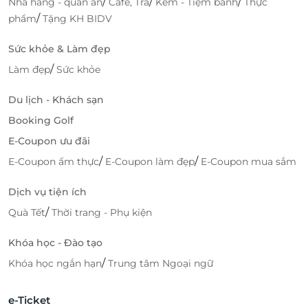
/
/
/
Nhà hàng - quán ăn
Cafe, Trà
Kem - Tiệm bánh
Thực
/
phẩm
Tặng KH BIDV
Sức khỏe & Làm đẹp
/
Làm đẹp
Sức khỏe
Du lịch - Khách sạn
Booking Golf
E-Coupon ưu đãi
/
/
E-Coupon ẩm thực
E-Coupon làm đẹp
E-Coupon mua sắm
Dịch vụ tiện ích
/
Quà Tết
Thời trang - Phụ kiện
Khóa học - Đào tạo
/
Khóa học ngắn hạn
Trung tâm Ngoại ngữ
e-Ticket