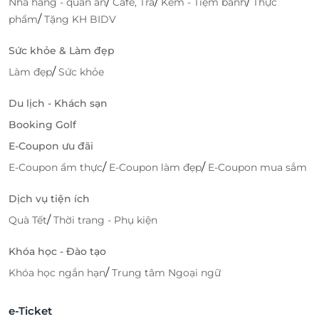
/
/
/
Nhà hàng - quán ăn
Cafe, Trà
Kem - Tiệm bánh
Thực
/
phẩm
Tặng KH BIDV
Sức khỏe & Làm đẹp
/
Làm đẹp
Sức khỏe
Du lịch - Khách sạn
Booking Golf
E-Coupon ưu đãi
/
/
E-Coupon ẩm thực
E-Coupon làm đẹp
E-Coupon mua sắm
Dịch vụ tiện ích
/
Quà Tết
Thời trang - Phụ kiện
Khóa học - Đào tạo
/
Khóa học ngắn hạn
Trung tâm Ngoại ngữ
e-Ticket