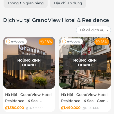
Thông tin gian hàng
Địa chỉ áp dụng
Dịch vụ tại GrandView Hotel & Residence
18%
18%
e-Voucher
e-Voucher
NGỪNG KINH
NGỪNG KINH
DOANH
DOANH
Hà Nội - GrandView Hotel
Hà Nội - GrandView Hotel
Residence - 4 Sao -
Residence - 4 Sao - Grand
Deluxe Room
Deluxe Room
đ
1.380.000
đ
1.490.000
đ
1.690.000
đ
1.820.000