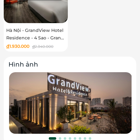
Hà Nội - GrandView Hotel
Residence - 4 Sao - Grand
View Suite
đ
1.930.000
đ
2.340.000
Hình ảnh