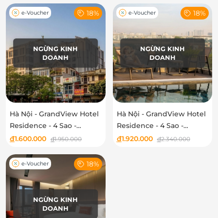
18%
18%
e-Voucher
e-Voucher
NGỪNG KINH
NGỪNG KINH
DOANH
DOANH
Hà Nội - GrandView Hotel
Hà Nội - GrandView Hotel
Residence - 4 Sao -
Residence - 4 Sao -
Premier Room
Executive Room
đ
1.600.000
đ
1.920.000
đ
1.950.000
đ
2.340.000
18%
e-Voucher
NGỪNG KINH
DOANH