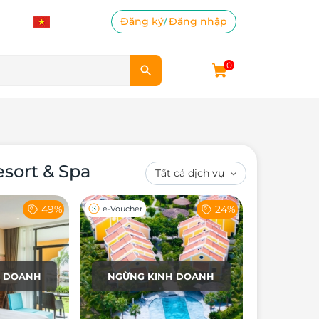
Đăng ký
Đăng nhập
/
0
esort & Spa
49%
24%
e-Voucher
H DOANH
NGỪNG KINH DOANH