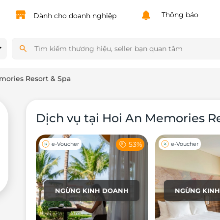
Powered by
Translate
Thông báo
Dành cho doanh nghiệp
mories Resort & Spa
Dịch vụ tại Hoi An Memories R
53%
e-Voucher
e-Voucher
NGỪNG KINH DOANH
NGỪNG KIN