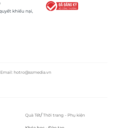
n
quyết khiếu nại,
– Email: hotro@ssmedia.vn
/
Quà Tết
Thời trang - Phụ kiện
Khóa học - Đào tạo