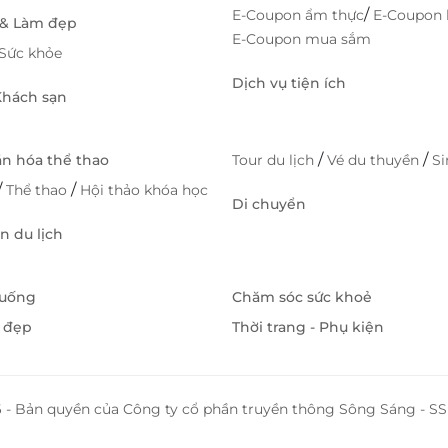
/
E-Coupon ẩm thực
E-Coupon 
 & Làm đẹp
E-Coupon mua sắm
Sức khỏe
Dịch vụ tiện ích
 Khách sạn
/
/
ăn hóa thể thao
Tour du lịch
Vé du thuyền
S
/
/
Thể thao
Hội thảo khóa học
Di chuyển
 du lịch
 uống
Chăm sóc sức khoẻ
 đẹp
Thời trang - Phụ kiện
 - Bản quyền của Công ty cổ phần truyền thông Sông Sáng - 