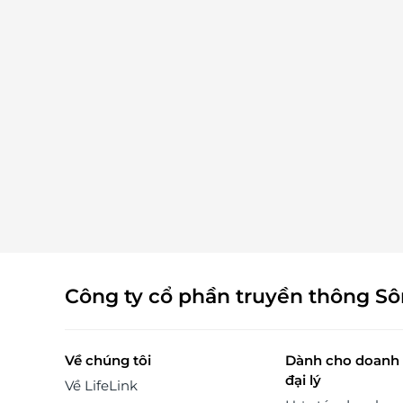
Trong thời đại số, việc tận hưởng cuộc sống tiện n
và đẳng cấp không còn là điều xa xỉ – đặc biệt khi 
có LifeLink.vn đồng hành. Là nền tảng ưu đãi đầu tiên
hàng đầu tại Việt Nam, LifeLink mang đến cho ng
dùng hàng ngàn lựa chọn dịch vụ cao cấp với mức 
cực kỳ ưu đãi, từ nghỉ dưỡng, làm đẹp, ẩm thực đến t
nghiệm giải trí. Đừng bỏ lỡ cơ hội đặt phòng tại Hoi An
Memories Resort & Spa qua LifeLink.vn - nền tảng c
cấp các gói nghỉ dưỡng, voucher du lịch, spa và
thực với giá tốt nhất thị trường. LifeLink
Công ty cổ phần truyền thông S
Về chúng tôi
Dành cho doanh 
đại lý
Về LifeLink