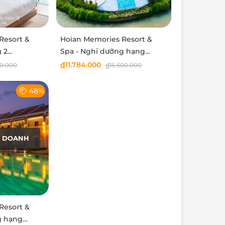
Resort &
Hoian Memories Resort &
 2
Spa - Nghỉ dưỡng hạng
phòng Memories villa
đ
11.784.000
00.000
đ
15.600.000
48%
H DOANH
Resort &
g hạng