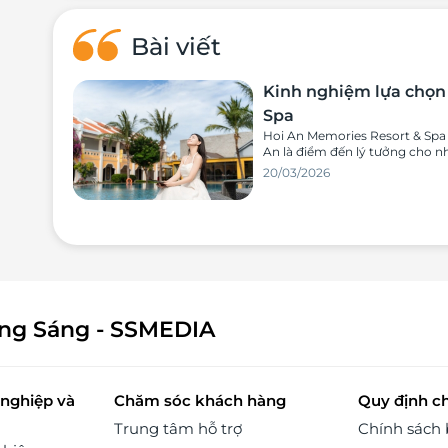
ghi
bạn
Bài viết
 và
ười
giá
Kinh nghiệm lựa chọn 
rải
Spa
Hoi An Memories Resort & Spa 
ung
An là điểm đến lý tưởng cho n
 ẩm
20/03/2026
ông Sáng - SSMEDIA
nghiệp và
Chăm sóc khách hàng
Quy định c
Trung tâm hỗ trợ
Chính sách