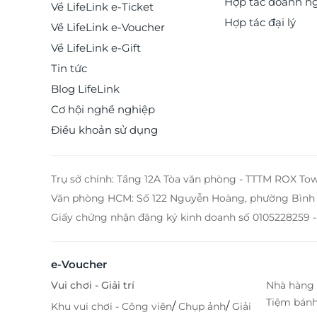
Hợp tác doanh n
Về LifeLink e-Ticket
Hợp tác đại lý
Về LifeLink e-Voucher
Về LifeLink e-Gift
Tin tức
Blog LifeLink
Cơ hội nghề nghiệp
Điều khoản sử dụng
Trụ sở chính: Tầng 12A Tòa văn phòng - TTTM ROX To
Văn phòng HCM: Số 122 Nguyễn Hoàng, phường Bình 
Giấy chứng nhận đăng ký kinh doanh số 0105228259 -
e-Voucher
Vui chơi - Giải trí
Nhà hàng 
Tiệm bán
/
/
Khu vui chơi - Công viên
Chụp ảnh
Giải