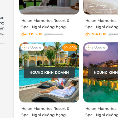
cao
Hoian Memories Resort &
Hoian Memories 
òng
Spa - Nghỉ dưỡng hạng
Spa - Nghỉ dưỡng
sản
phòng Executive Suite
bedrooms villa
anh
đ
4.099.200
đ
5.764.800
đ
8.700.000
đ
11.4
hẹn
iãn
49%
e-Voucher
e-Voucher
độc
bọc
hữu
NGỪNG KINH DOANH
NGỪNG KIN
cận
 rỡ
 cổ
ống
ị
hoa
Hoian Memories Resort &
Hoian Memories 
nét
Spa - Nghỉ dưỡng hạng
Spa - Nghỉ dưỡn
Khu