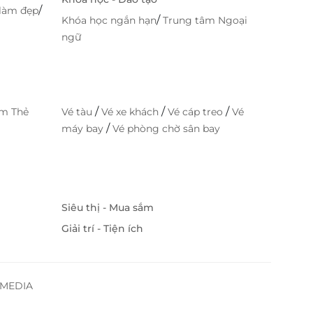
/
làm đẹp
/
Khóa học ngắn hạn
Trung tâm Ngoại
ngữ
/
/
/
im Thẻ
Vé tàu
Vé xe khách
Vé cáp treo
Vé
/
máy bay
Vé phòng chờ sân bay
Siêu thị - Mua sắm
Giải trí - Tiện ích
SSMEDIA