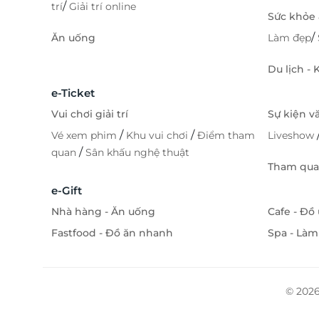
/
trí
Giải trí online
Sức khỏe
/
Ăn uống
Làm đẹp
Du lịch -
e-Ticket
Vui chơi giải trí
Sự kiện v
/
/
Vé xem phim
Khu vui chơi
Điểm tham
Liveshow
/
quan
Sân khấu nghệ thuật
Tham quan
e-Gift
Nhà hàng - Ăn uống
Cafe - Đồ
Fastfood - Đồ ăn nhanh
Spa - Làm
© 2026