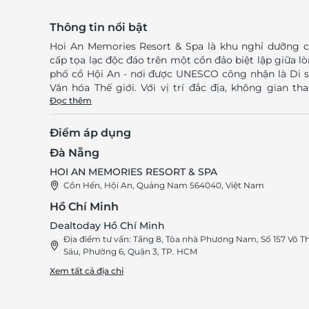
Thông tin nổi bật
Hoi An Memories Resort & Spa là khu nghỉ dưỡng 
cấp tọa lạc độc đáo trên một cồn đảo biệt lập giữa l
phố cổ Hội An - nơi được UNESCO công nhận là Di 
Văn hóa Thế giới. Với vị trí đắc địa, không gian th
bình và kiến trúc độc đáo, khu nghỉ dưỡng hứa 
Đọc thêm
mang đến cho du khách một kỳ nghỉ trọn vẹn, thư g
và đậm chất văn hóa. Hoi An Memories Resort & Spa -
Điểm áp dụng
Tuyệt tác nghỉ dưỡng giữa lòng di sản Hội An Vị trí 
Đà Nẵng
tôn - Giữa lòng di sản Hội An Nằm giữa dòng sông Hoài
thơ mộng, Hoi An Memories Resort & Spa được bao 
HOI AN MEMORIES RESORT & SPA
hoàn toàn bởi thiên nhiên trong lành và cảnh sắc 
Cồn Hến, Hội An, Quảng Nam 564040, Việt Nam
tình. Từ resort, du khách chỉ mất vài phút để tiếp 
Hồ Chí Minh
phố cổ Hội An, khám phá những con đường nhỏ rực
ánh đèn lồng, dạo bước bên những bức tường vàng
Dealtoday Hồ Chí Minh
kính hay hòa mình vào những lễ hội truyền th
Địa điểm tư vấn: Tầng 8, Tòa nhà Phương Nam, Số 157 Võ Th
Sáu, Phường 6, Quận 3, TP. HCM
mang đậm bản sắc văn hóa Việt Nam. Kiến trúc giao
thoa giữa truyền thống và hiện đại Là một kiệt tác nghệ
Xem tất cả địa chỉ
thuật, Hoi An Memories Resort & Spa tái hiện tinh 
kiến trúc Hội An thông qua sự kết hợp hài hòa giữa 
Á Đông cổ điển và phong cách thiết kế hiện đại. 