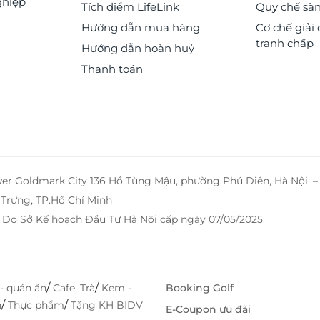
ghiệp
Tích điểm LifeLink
Quy chế sà
Hướng dẫn mua hàng
Cơ chế giải 
tranh chấp
Hướng dẫn hoàn huỷ
Thanh toán
wer Goldmark City 136 Hồ Tùng Mậu, phường Phú Diễn, Hà Nội. 
Trưng, TP.Hồ Chí Minh
 Do Sở Kế hoạch Đầu Tư Hà Nội cấp ngày 07/05/2025
/
/
- quán ăn
Cafe, Trà
Kem -
Booking Golf
/
/
h
Thực phẩm
Tặng KH BIDV
E-Coupon ưu đãi