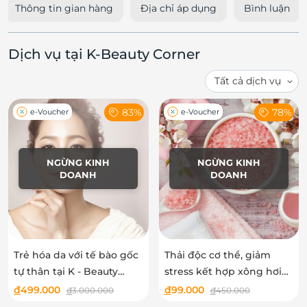
Thông tin gian hàng
Địa chỉ áp dụng
Bình luận
Dịch vụ tại K-Beauty Corner
83%
78%
e-Voucher
e-Voucher
NGỪNG KINH
NGỪNG KINH
DOANH
DOANH
Trẻ hóa da với tế bào gốc
Thải độc cơ thể, giảm
tự thân tại K - Beauty
stress kết hợp xông hơi
Corner
đá muối Hymalaya tại
đ
499.000
đ
99.000
đ
3.000.000
đ
450.000
Anbi Spa