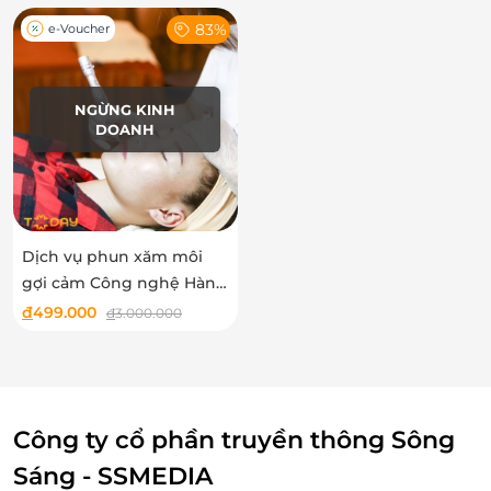
83%
e-Voucher
NGỪNG KINH
DOANH
Dịch vụ phun xăm môi
gợi cảm Công nghệ Hàn
Quốc tại Anbi Spa
đ
499.000
đ
3.000.000
Công ty cổ phần truyền thông Sông
Sáng - SSMEDIA