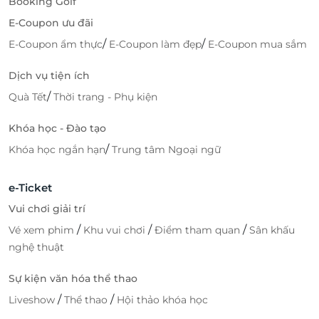
Booking Golf
E-Coupon ưu đãi
/
/
E-Coupon ẩm thực
E-Coupon làm đẹp
E-Coupon mua sắm
Dịch vụ tiện ích
/
Quà Tết
Thời trang - Phụ kiện
Khóa học - Đào tạo
/
Khóa học ngắn hạn
Trung tâm Ngoại ngữ
e-Ticket
Vui chơi giải trí
/
/
/
Vé xem phim
Khu vui chơi
Điểm tham quan
Sân khấu
nghệ thuật
Sự kiện văn hóa thể thao
/
/
Liveshow
Thể thao
Hội thảo khóa học