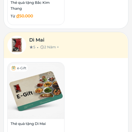
Thẻ quà tặng Bắc Kim
Thang
đ
50.000
Từ
Dì Mai
•
5
2 Năm +
star
schedule
e-Gift
Thẻ quà tặng Dì Mai