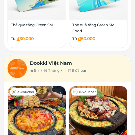
Thẻ quà tặng Green SM
Thẻ quà tặng Green SM
Food
đ
30.000
đ
50.000
Từ
Từ
Dookki Việt Nam
•
•
5
6 Tháng +
8 đã bán
star
schedule
shopping_bag
e-Voucher
e-Voucher