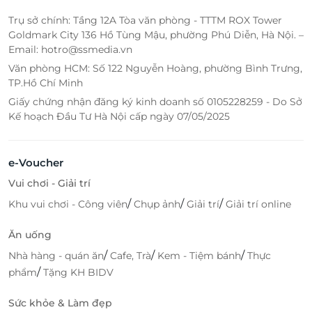
Trụ sở chính: Tầng 12A Tòa văn phòng - TTTM ROX Tower
Goldmark City 136 Hồ Tùng Mậu, phường Phú Diễn, Hà Nội. –
Email: hotro@ssmedia.vn
Văn phòng HCM: Số 122 Nguyễn Hoàng, phường Bình Trưng,
TP.Hồ Chí Minh
Giấy chứng nhận đăng ký kinh doanh số 0105228259 - Do Sở
Kế hoạch Đầu Tư Hà Nội cấp ngày 07/05/2025
e-Voucher
Vui chơi - Giải trí
/
/
/
Khu vui chơi - Công viên
Chụp ảnh
Giải trí
Giải trí online
Ăn uống
/
/
/
Nhà hàng - quán ăn
Cafe, Trà
Kem - Tiệm bánh
Thực
/
phẩm
Tặng KH BIDV
Sức khỏe & Làm đẹp