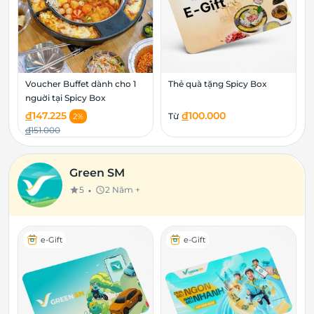
Voucher Buffet dành cho 1
Thẻ quà tặng Spicy Box
nguời tại Spicy Box
đ
147.225
đ
100.000
Từ
2%
đ
151.000
Green SM
•
5
2 Năm +
star
schedule
e-Gift
e-Gift