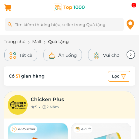
0
Trang chủ
Mall
Quà tặng
Tất cả
Ăn uống
Vui chơi - Giải tr
Có
51
gian hàng
Lọc
Chicken Plus
•
5
2 Năm +
star
schedule
e-Voucher
e-Gift