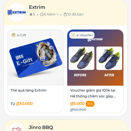
Extrim
•
•
5
6 Năm +
10 đã bán
star
schedule
shopping_bag
e-Gift
e-Voucher
Thẻ quà tặng Extrim
Voucher giảm giá 100k tại
Hệ thống chăm sóc giày
Extrim khi sử dụng dịch vụ
đ
30.000
đ
9.000
Từ
91%
hoặc mua sản phẩm
đ
100.000
Jinro BBQ