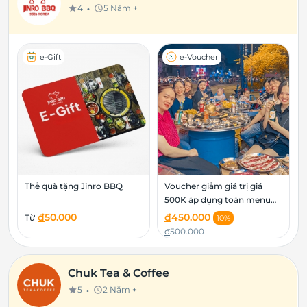
•
4
5 Năm +
star
schedule
e-Gift
e-Voucher
Thẻ quà tặng Jinro BBQ
Voucher giảm giá trị giá
500K áp dụng toàn menu
tại nhà hàng Jinro BBQ
đ
50.000
đ
450.000
Từ
10%
đ
500.000
Chuk Tea & Coffee
•
5
2 Năm +
star
schedule