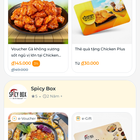
Voucher Gà không xương
Thẻ quà tặng Chicken Plus
sốt ngũ vị lớn tại Chicken
Plus
đ
145.000
đ
30.000
Từ
3%
đ
149.000
Spicy Box
•
5
2 Năm +
star
schedule
e-Voucher
e-Gift