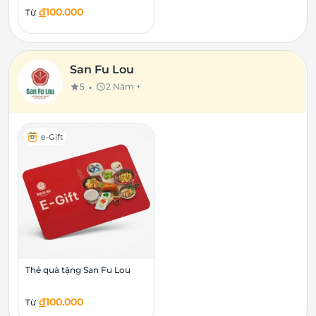
đ
100.000
Từ
San Fu Lou
•
5
2 Năm +
star
schedule
e-Gift
Thẻ quà tặng San Fu Lou
đ
100.000
Từ