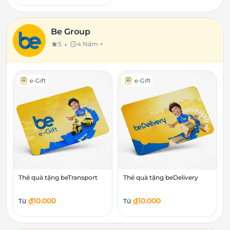
Be Group
•
5
4 Năm +
star
schedule
e-Gift
e-Gift
Thẻ quà tặng beTransport
Thẻ quà tặng beDelivery
đ
10.000
đ
10.000
Từ
Từ