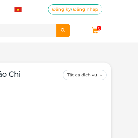
Đăng ký
Đăng nhập
/
0
ảo Chi