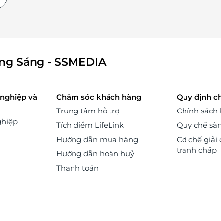
 ăn
êng
ian
ừng
tạo
ông Sáng - SSMEDIA
hải
ách
gày
nghiệp và
Chăm sóc khách hàng
Quy định c
 độ
Trung tâm hỗ trợ
Chính sách
sản
ghiệp
họn
Tích điểm LifeLink
Quy chế sà
 ốc
Hướng dẫn mua hàng
Cơ chế giải 
tranh chấp
 bí
Hướng dẫn hoàn huỷ
nổi
Thanh toán
ang
 mỡ
ra,
như
ượu