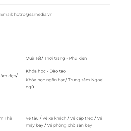
– Email: hotro@ssmedia.vn
/
Quà Tết
Thời trang - Phụ kiện
Khóa học - Đào tạo
/
làm đẹp
/
Khóa học ngắn hạn
Trung tâm Ngoại
ngữ
/
/
/
im Thẻ
Vé tàu
Vé xe khách
Vé cáp treo
Vé
/
máy bay
Vé phòng chờ sân bay