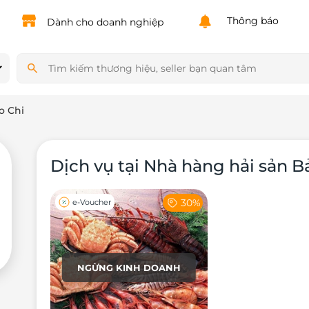
Powered by
Translate
Thông báo
Dành cho doanh nghiệp
o Chi
Dịch vụ tại Nhà hàng hải sản B
30%
e-Voucher
NGỪNG KINH DOANH