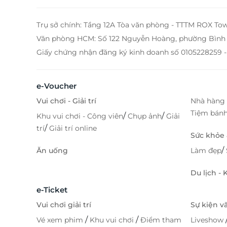
vang và nước ép tươi mát. Địa chỉ và thông tin liên hệ
Cơ sở 1: 15A Trần Quang Khải, quận Hồng Bàng, 
Phòng Cơ sở 2: Tầng 1, Trung tâm thương mại Vinc
Trụ sở chính: Tầng 12A Tòa văn phòng - TTTM ROX To
Hải Phòng Cơ sở 3: Tầng 1, tòa nhà 34T, Hoàng 
Văn phòng HCM: Số 122 Nguyễn Hoàng, phường Bình 
Thúy, quận Cầu Giấy, Hà Nội Cùng LifeLink khám phá vô
vàn deal ăn uống hấp dẫn với mức giá ưu đãi tuyệt v
Giấy chứng nhận đăng ký kinh doanh số 0105228259 -
Địa điểm sử dụng Nhà hàng Bảo Chi Địa chỉ: Tầng 1 nhà
34T, đường Hoàng Đạo Thúy, phường Trung Hòa, 
Giấy Điện thoại liên hệ: 0908796666 - 0439956
e-Voucher
LifeLink
Vui chơi - Giải trí
Nhà hàng 
Tiệm bán
/
/
Khu vui chơi - Công viên
Chụp ảnh
Giải
/
trí
Giải trí online
Sức khỏe
/
Ăn uống
Làm đẹp
Du lịch -
e-Ticket
Vui chơi giải trí
Sự kiện v
/
/
Vé xem phim
Khu vui chơi
Điểm tham
Liveshow