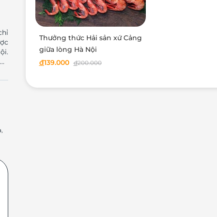
Thưởng thức Hải sản xứ Cảng
ược
giữa lòng Hà Nội
ội.
hực
đ
139.000
đ
200.000
ẳng
ững
ùng
gon
tại
,
ung
an,
nhà
của
15,
ung
phủ
ng.