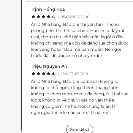
Không dừng lại ở đó, vào tháng 4 năm 2016, nhà h
Trịnh Hồng Hoa
chính thức khai trương chi nhánh đầu tiên tại Hà N
·
05/06/2017 15:06
đặt tại tầng 1 tòa nhà 34T, Hoàng Đạo Thúy – một tr
những khu vực sầm uất bậc nhất quận Cầu Giấy. V
Ăn ở Nhà hàng Bảo Chi thì yên tâm, menu
mở rộng này đánh dấu bước phát triển quan trọng, 
phong phú, tha hồ lựa chọn. Hải sản ở đây rất
thương hiệu Bảo Chi đến gần hơn với giới sành ăn 
tươi, thơm thịt, chế biến bắt mắt. Ngồi ở đây
đô. Không gian và phong cách phục vụ Nhà hàng
không chỉ sang mà còn dễ dàng lựa chọn được
hải sản Bảo Chi được thiết kế theo phong cách châu
loại vang hoặc rượu mà bạn muốn. Nên gọi
hiện đại, pha chút cổ điển thanh lịch. Mỗi chi tiết tr
trước đặt để được chỗ như ý muốn
kiến trúc và nội thất đều được chăm chút tỉ mỉ, từ c
bố trí bàn ghế đến ánh sáng và màu sắc. Không g
Triệu Nguyên An
bên trong rộng rãi, thoáng đãng nhưng vẫn giữ được
·
23/05/2017 17:10
ấm cúng và riêng tư cho từng bàn ăn. Đây là nơi
Ăn ở Nhà hàng Bảo Chi có ba cái không lo:
tưởng để tổ chức các buổi họp mặt gia đình, tiệc s
không lo chỗ ngồi, rộng thênh thang luôn;
nhật, gặp gỡ đối tác hay những bữa tối lãng mạn. Đội
không lo chọn món, menu đa dạng, full hải sản
ngũ nhân viên tại Bảo Chi được đào tạo chuyên nghi
luôn; không lo về giá, vì giá nó vẫn thế à,
có thái độ phục vụ thân thiện, lịch thiệp, luôn sẵn s
không có giảm; he he. Nói chung là ăn thì
tư vấn giúp khách hàng lựa chọn món ăn phù hợp 
khẩu vị và nhu cầu. Từ việc đón khách, giới thiệu t
ngon, giá thì hơi mắc cơ mà thoải mái
đơn cho đến khi món ăn được mang ra, mọi quy tr
đều được thực hiện chu đáo và chuẩn mực, tạo 
Xem tất cả
giác hài lòng tối đa cho thực khách. Nhà hàng được