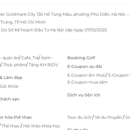
Hải
om,
wer Goldmark City 136 Hồ Tùng Mậu, phường Phú Diễn, Hà Nội. 
Đạo
Trưng, TP.Hồ Chí Minh
ời!
 Do Sở Kế hoạch Đầu Tư Hà Nội cấp ngày 07/05/2025
Cầu
688
/
/
- quán ăn
Cafe, Trà
Kem -
Booking Golf
/
/
h
Thực phẩm
Tặng KH BIDV
E-Coupon ưu đãi
/
E-Coupon ẩm thực
E-Coupon 
 & Làm đẹp
E-Coupon mua sắm
Sức khỏe
Dịch vụ tiện ích
 Khách sạn
/
/
ăn hóa thể thao
Tour du lịch
Vé du thuyền
S
/
/
Thể thao
Hội thảo khóa học