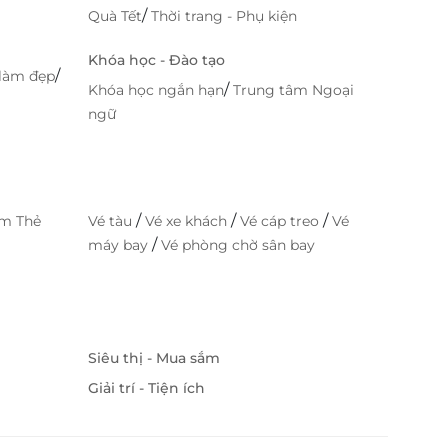
/
Quà Tết
Thời trang - Phụ kiện
Khóa học - Đào tạo
/
làm đẹp
/
Khóa học ngắn hạn
Trung tâm Ngoại
ngữ
/
/
/
im Thẻ
Vé tàu
Vé xe khách
Vé cáp treo
Vé
/
máy bay
Vé phòng chờ sân bay
Siêu thị - Mua sắm
Giải trí - Tiện ích