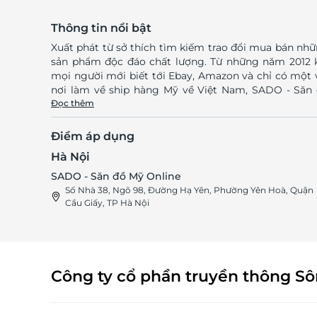
Thông tin nổi bật
Xuất phát từ sở thích tìm kiếm trao đổi mua bán nh
sản phẩm độc đáo chất lượng. Từ những năm 2012 
mọi người mới biết tới Ebay, Amazon và chỉ có một 
nơi làm về ship hàng Mỹ về Việt Nam, SADO - Săn
Mỹ ra đời với mục đích đem đến cho người tiêu d
Đọc thêm
trong nước những sản phẩm được nhập khẩu từ Mỹ
tín, chất lượng với giá thành ưu đãi nhất. SADO xuất
Điểm áp dụng
phát từ một dịch vụ ship đồ Mỹ về Việt Nam, ban 
Hà Nội
lấy tên USAshipping, hợp tác với Fastshipping với to
order dài tới hơn 1000 trang trên tinh tế (Sau là N
SADO - Săn đồ Mỹ Online
tảo). Đây là page đầu tiên tại VN làm về ship hàng
Số Nhà 38, Ngõ 98, Đường Hạ Yên, Phường Yên Hoà, Quận
Mỹ về Việt Nam, ngay từ khi Facebook cho ra đời c
Cầu Giấy, TP Hà Nội
cụ Page. Gần 10 năm phát triển, có lúc thăng lúc trầm,
Sado hiện tại đã trở lại với quy mô lớn hơn, sản p
nhiều hơn và phục vụ tốt hơn. Đồ tại Sado đảm 
chất lượng chuẩn, tốt về giá (không đảm bảo rẻ nh
Công ty cổ phần truyền thông S
nhưng chắc chắn tốt so với sản phẩm bán ra tại V
Nam) và dùng được lâu dài. 100% sản phẩm SADO bán
ra được chính chủ kiểm tra, test nguồn gốc. Cùng 
đội ngũ nhân viên chuyên nghiệp, chu đáo, nhiệt tì