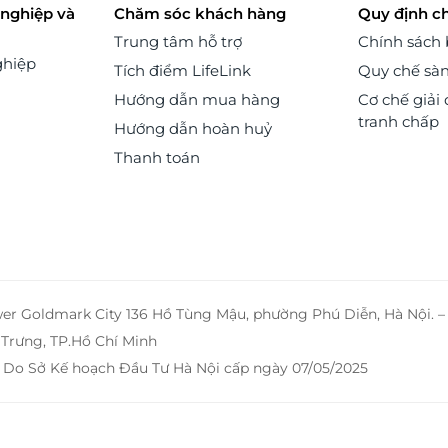
nghiệp và
Chăm sóc khách hàng
Quy định c
 sẽ
ch hàng. LifeLink
Trung tâm hỗ trợ
Chính sách
ghiệp
Tích điểm LifeLink
Quy chế sà
Hướng dẫn mua hàng
Cơ chế giải 
tranh chấp
Hướng dẫn hoàn huỷ
Thanh toán
wer Goldmark City 136 Hồ Tùng Mậu, phường Phú Diễn, Hà Nội. 
Trưng, TP.Hồ Chí Minh
 Do Sở Kế hoạch Đầu Tư Hà Nội cấp ngày 07/05/2025