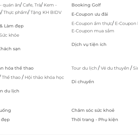
/
/
- quán ăn
Cafe, Trà
Kem -
Booking Golf
/
/
h
Thực phẩm
Tặng KH BIDV
E-Coupon ưu đãi
/
E-Coupon ẩm thực
E-Coupon 
 & Làm đẹp
E-Coupon mua sắm
Sức khỏe
Dịch vụ tiện ích
 Khách sạn
/
/
ăn hóa thể thao
Tour du lịch
Vé du thuyền
S
/
/
Thể thao
Hội thảo khóa học
Di chuyển
 du lịch
 uống
Chăm sóc sức khoẻ
 đẹp
Thời trang - Phụ kiện