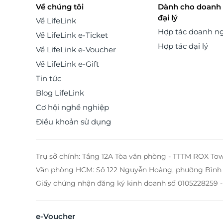
Về chúng tôi
Dành cho doanh 
cùng chất lượng dịch vụ đẳng cấp, SADO hứa hẹn
đại lý
mang đến sự hài lòng nhất tới mọi khá
Về LifeLink
Hợp tác doanh n
Về LifeLink e-Ticket
Hợp tác đại lý
Về LifeLink e-Voucher
Về LifeLink e-Gift
Tin tức
Blog LifeLink
Cơ hội nghề nghiệp
Điều khoản sử dụng
Trụ sở chính: Tầng 12A Tòa văn phòng - TTTM ROX To
Văn phòng HCM: Số 122 Nguyễn Hoàng, phường Bình 
Giấy chứng nhận đăng ký kinh doanh số 0105228259 -
e-Voucher