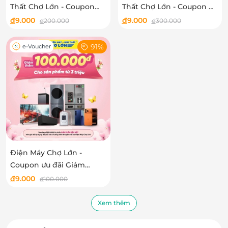
Thất Chợ Lớn - Coupon
Thất Chợ Lớn - Coupon ưu
Giảm 200k cho các sản
đãi Giảm 300.000 Khi mua
đ
9.000
đ
9.000
đ
200.000
đ
300.000
phẩm gia dụng
điện thoại và máy tính
bảng
91%
e-Voucher
Điện Máy Chợ Lớn -
Coupon ưu đãi Giảm
thêm 100.000đ cho sản
đ
9.000
đ
100.000
phẩm từ 3 triệu
Xem thêm