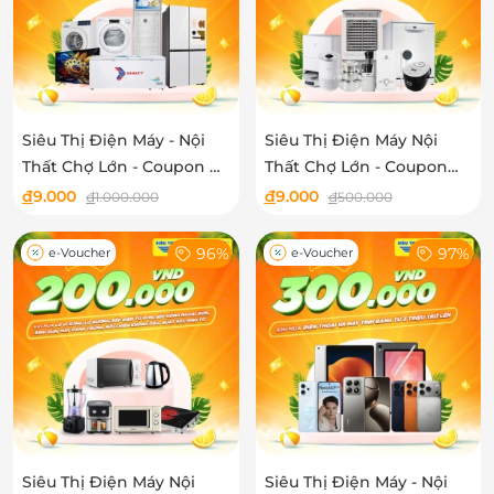
Siêu Thị Điện Máy - Nội
Siêu Thị Điện Máy Nội
Thất Chợ Lớn - Coupon ưu
Thất Chợ Lớn - Coupon
đãi Giảm 1.000.000 VNĐ
Giảm 500k Khi mua quạt
đ
9.000
đ
9.000
đ
1.000.000
đ
500.000
Khi mua tivi, tủ lạnh, máy
điều hòa, máy nước nóng,
giặt, máy sấy, tủ đông - tủ
máy rửa chén, bộ nồi,
96%
97%
e-Voucher
e-Voucher
mát
robot hút bụi, lọc không
khí
Siêu Thị Điện Máy Nội
Siêu Thị Điện Máy - Nội