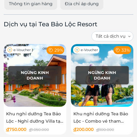
Thông tin gian hàng
Địa chỉ áp dụng
Dịch vụ tại Tea Bảo Lộc Resort
29%
33%
e-Voucher
e-Voucher
NGỪNG KINH
NGỪNG KINH
DOANH
DOANH
Khu nghỉ dưỡng Tea Bảo
Khu nghỉ dưỡng Tea Bảo
Lộc - Nghỉ dưỡng Villa tại
Lộc - Combo vé tham
Tea Bảo Lộc Resort
quan vui chơi tại Tea Bảo
đ
750.000
đ
200.000
đ
1.050.000
đ
300.000
Lộc Resort