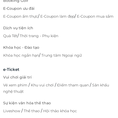
Booking Golf
E-Coupon ưu đãi
/
/
E-Coupon ẩm thực
E-Coupon làm đẹp
E-Coupon mua sắm
Dịch vụ tiện ích
/
Quà Tết
Thời trang - Phụ kiện
Khóa học - Đào tạo
/
Khóa học ngắn hạn
Trung tâm Ngoại ngữ
e-Ticket
Vui chơi giải trí
/
/
/
Vé xem phim
Khu vui chơi
Điểm tham quan
Sân khấu
nghệ thuật
Sự kiện văn hóa thể thao
/
/
Liveshow
Thể thao
Hội thảo khóa học