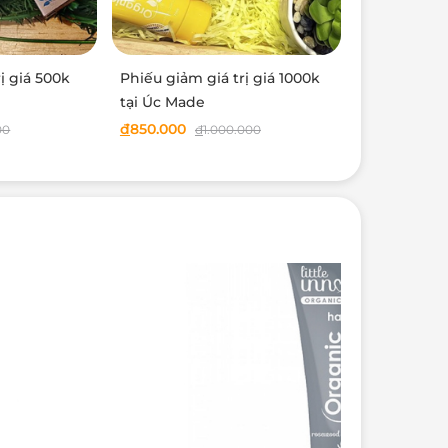
ị giá 500k
Phiếu giảm giá trị giá 1000k
tại Úc Made
đ
850.000
00
đ
1.000.000