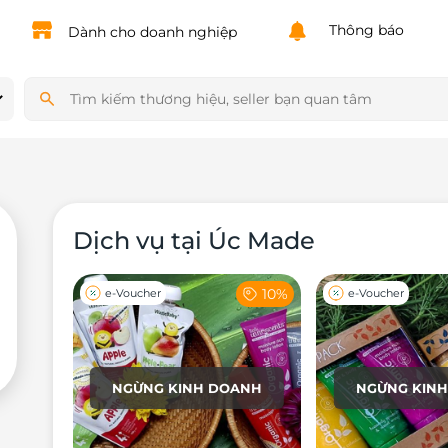
Powered by
Translate
Thông báo
Dành cho doanh nghiệp
Dịch vụ tại Úc Made
10%
e-Voucher
e-Voucher
NGỪNG KINH DOANH
NGỪNG KIN