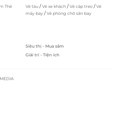
/
/
/
im Thẻ
Vé tàu
Vé xe khách
Vé cáp treo
Vé
/
máy bay
Vé phòng chờ sân bay
Siêu thị - Mua sắm
Giải trí - Tiện ích
SSMEDIA