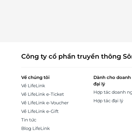
từ 3-12 tuổi), Sữa bột dinh dưỡng công thức Vitalit
Trái cây và rau củ nghiền các vị WattleBaby, Bộ 
phẩm chăm sóc da bé hữu cơ Little Innoscents, Bộ 
phẩm chăm sóc gia đình hữu cơ Little Innoscents.
Cùng click Mua ngay trên LifeLink để sở hữu t
nhiều voucher hấp dẫn nhé. LifeLink
Công ty cổ phần truyền thông S
Về chúng tôi
Dành cho doanh 
đại lý
Về LifeLink
Hợp tác doanh n
Về LifeLink e-Ticket
Hợp tác đại lý
Về LifeLink e-Voucher
Về LifeLink e-Gift
Tin tức
Blog LifeLink