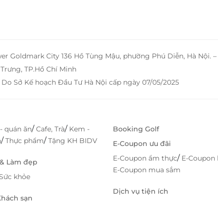
wer Goldmark City 136 Hồ Tùng Mậu, phường Phú Diễn, Hà Nội. 
Trưng, TP.Hồ Chí Minh
 Do Sở Kế hoạch Đầu Tư Hà Nội cấp ngày 07/05/2025
/
/
- quán ăn
Cafe, Trà
Kem -
Booking Golf
/
/
h
Thực phẩm
Tặng KH BIDV
E-Coupon ưu đãi
/
E-Coupon ẩm thực
E-Coupon 
 & Làm đẹp
E-Coupon mua sắm
Sức khỏe
Dịch vụ tiện ích
 Khách sạn