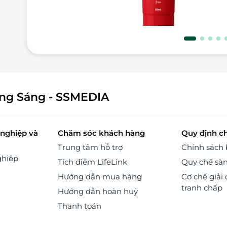
y+,
sản
sản
hêm
ông Sáng - SSMEDIA
nghiệp và
Chăm sóc khách hàng
Quy định c
Trung tâm hỗ trợ
Chính sách
ghiệp
Tích điểm LifeLink
Quy chế sà
Hướng dẫn mua hàng
Cơ chế giải 
tranh chấp
Hướng dẫn hoàn huỷ
Thanh toán