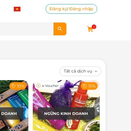
Đăng ký
Đăng nhập
/
0
10%
15%
e-Voucher
H DOANH
NGỪNG KINH DOANH