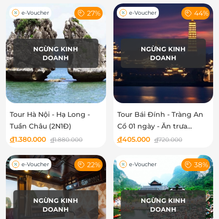
27%
44%
e-Voucher
e-Voucher
NGỪNG KINH
NGỪNG KINH
DOANH
DOANH
Tour Hà Nội - Hạ Long -
Tour Bái Đính - Tràng An
Tuần Châu (2N1Đ)
Cổ 01 ngày - Ăn trưa
buffet và Free 01 đồ uống
đ
1.380.000
đ
405.000
đ
1.880.000
đ
720.000
22%
38%
e-Voucher
e-Voucher
NGỪNG KINH
NGỪNG KINH
DOANH
DOANH