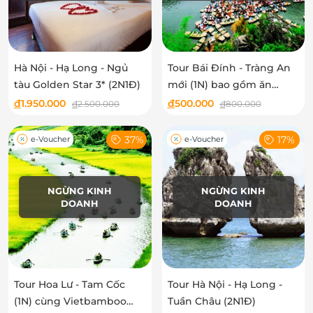
Hà Nội - Hạ Long - Ngủ
Tour Bái Đính - Tràng An
tàu Golden Star 3* (2N1Đ)
mới (1N) bao gồm ăn
Buffet và free 01 đồ uống
đ
1.950.000
đ
500.000
đ
2.500.000
đ
800.000
37%
17%
e-Voucher
e-Voucher
NGỪNG KINH
NGỪNG KINH
DOANH
DOANH
Tour Hoa Lư - Tam Cốc
Tour Hà Nội - Hạ Long -
(1N) cùng Vietbamboo
Tuần Châu (2N1Đ)