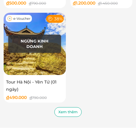
Travel
đ
500.000
đ
1.200.000
đ
790.000
đ
1.450.000
38%
e-Voucher
NGỪNG KINH
DOANH
Tour Hà Nội - Yên Tử (01
ngày)
đ
490.000
đ
790.000
Xem thêm