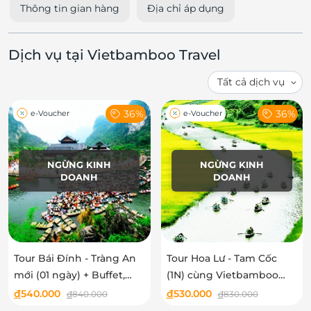
Thông tin gian hàng
Địa chỉ áp dụng
Dịch vụ tại Vietbamboo Travel
36%
36%
e-Voucher
e-Voucher
NGỪNG KINH
NGỪNG KINH
DOANH
DOANH
Tour Bái Đính - Tràng An
Tour Hoa Lư - Tam Cốc
mới (01 ngày) + Buffet,
(1N) cùng Vietbamboo
Free 01 đồ uống
Travel
đ
540.000
đ
530.000
đ
840.000
đ
830.000