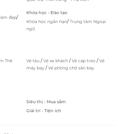
Khóa học - Đào tạo
/
làm đẹp
/
Khóa học ngắn hạn
Trung tâm Ngoại
ngữ
/
/
/
im Thẻ
Vé tàu
Vé xe khách
Vé cáp treo
Vé
/
máy bay
Vé phòng chờ sân bay
Siêu thị - Mua sắm
Giải trí - Tiện ích