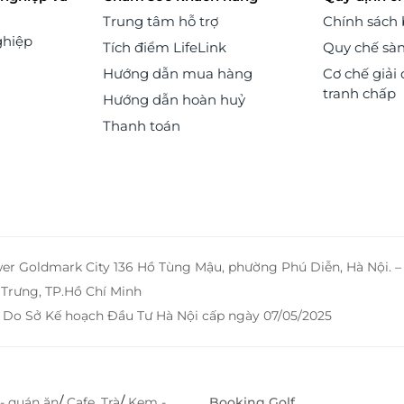
cho
Trung tâm hỗ trợ
Chính sách
 rẻ
ghiệp
Tích điểm LifeLink
Quy chế sà
dài
sức
Hướng dẫn mua hàng
Cơ chế giải 
 và
tranh chấp
Hướng dẫn hoàn huỷ
hân
ng.
Thanh toán
sản
hop
ững
 cả
wer Goldmark City 136 Hồ Tùng Mậu, phường Phú Diễn, Hà Nội. 
Trưng, TP.Hồ Chí Minh
 Do Sở Kế hoạch Đầu Tư Hà Nội cấp ngày 07/05/2025
/
/
- quán ăn
Cafe, Trà
Kem -
Booking Golf