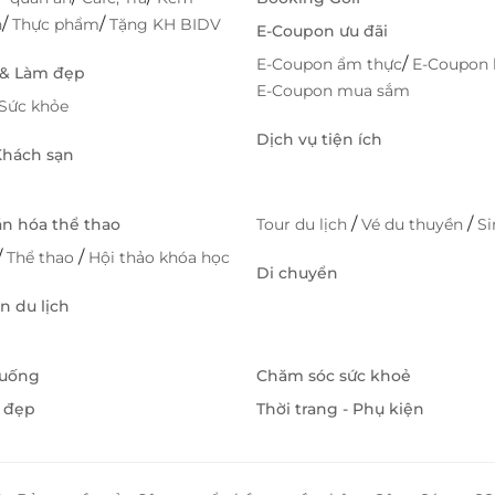
/
/
h
Thực phẩm
Tặng KH BIDV
E-Coupon ưu đãi
/
E-Coupon ẩm thực
E-Coupon 
 & Làm đẹp
E-Coupon mua sắm
Sức khỏe
Dịch vụ tiện ích
 Khách sạn
/
/
ăn hóa thể thao
Tour du lịch
Vé du thuyền
S
/
/
Thể thao
Hội thảo khóa học
Di chuyển
 du lịch
 uống
Chăm sóc sức khoẻ
 đẹp
Thời trang - Phụ kiện