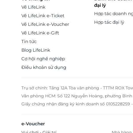
đại lý
SUNMATE hiện là sự lựa chọn tuyệt vời nhất dành 
Về LifeLink
những ai đang tìm kiếm một chiếc đồng hồ giá
Hợp tác doanh n
Về LifeLink e-Ticket
nhưng sở hữu chất lượng cao và bền bỉ sau thời gian 
Hợp tác đại lý
sử dụng. Thương hiệu Qings: Tất cả sản phẩm trang 
Về LifeLink e-Voucher
Qings phải tuân thủ quy trình sản xuất nghiêm ngặt
Về LifeLink e-Gift
được kiểm tra kĩ lưỡng để đảm bảo độ an toàn, t
thiện với làn da và không gây kích ứng khi sử dụ
Tin tức
Điều này là một trong những điểm khác biệt giữa 
Blog LifeLink
phẩm Qings với các dòng trang sức giá rẻ khác. Với
Cơ hội nghề nghiệp
mục tiêu là sự hài lòng của khách hàng, Watchs
luôn phát triển các mặt hàng của mình, cập nhật nh
Điều khoản sử dụng
mẫu mã mới nhất, chất lượng tốt nhất, với mức giá
ưu đãi nhất. LifeLink
Trụ sở chính: Tầng 12A Tòa văn phòng - TTTM ROX To
Văn phòng HCM: Số 122 Nguyễn Hoàng, phường Bình 
Giấy chứng nhận đăng ký kinh doanh số 0105228259 -
e-Voucher
Vui chơi - Giải trí
Nhà hàng 