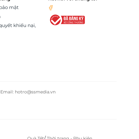
 bảo mật
n
quyết khiếu nại,
– Email: hotro@ssmedia.vn
/
Quà Tết
Thời trang - Phụ kiện