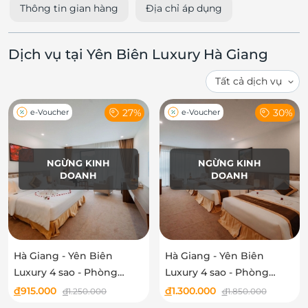
Thông tin gian hàng
Địa chỉ áp dụng
Dịch vụ tại Yên Biên Luxury Hà Giang
27%
30%
e-Voucher
e-Voucher
NGỪNG KINH
NGỪNG KINH
DOANH
DOANH
Hà Giang - Yên Biên
Hà Giang - Yên Biên
Luxury 4 sao - Phòng
Luxury 4 sao - Phòng
Superior
Deluxe Triple
đ
915.000
đ
1.300.000
đ
1.250.000
đ
1.850.000