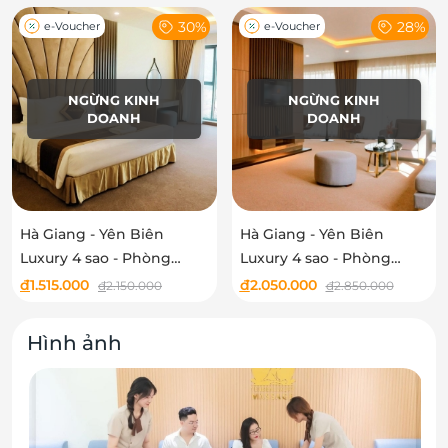
30%
28%
e-Voucher
e-Voucher
NGỪNG KINH
NGỪNG KINH
DOANH
DOANH
Hà Giang - Yên Biên
Hà Giang - Yên Biên
Luxury 4 sao - Phòng
Luxury 4 sao - Phòng
Suite Double
Executive Suite Double
đ
1.515.000
đ
2.050.000
đ
2.150.000
đ
2.850.000
Hình ảnh