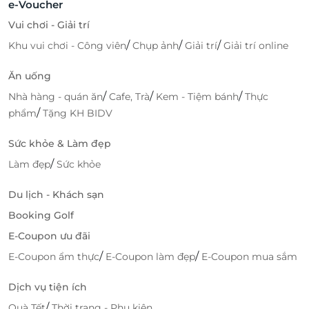
e-Voucher
Vui chơi - Giải trí
/
/
/
Khu vui chơi - Công viên
Chụp ảnh
Giải trí
Giải trí online
Ăn uống
/
/
/
Nhà hàng - quán ăn
Cafe, Trà
Kem - Tiệm bánh
Thực
/
phẩm
Tặng KH BIDV
Sức khỏe & Làm đẹp
/
Làm đẹp
Sức khỏe
Du lịch - Khách sạn
Booking Golf
E-Coupon ưu đãi
/
/
E-Coupon ẩm thực
E-Coupon làm đẹp
E-Coupon mua sắm
Dịch vụ tiện ích
/
Quà Tết
Thời trang - Phụ kiện