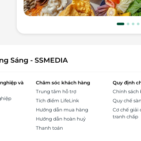
 tế
Đài
 từ
ạng
nơi
ởng
 vụ
ông Sáng - SSMEDIA
her
mua
tại
đơn
nghiệp và
Chăm sóc khách hàng
Quy định c
 từ
Trung tâm hỗ trợ
Chính sách
ghiệp
Tích điểm LifeLink
Quy chế sà
ùng
ững
Hướng dẫn mua hàng
Cơ chế giải 
món
tranh chấp
Hướng dẫn hoàn huỷ
 sẽ
bè.
Thanh toán