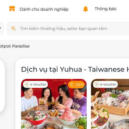
Powered by
Translate
Thông báo
Dành cho doanh nghiệp
otpot Paradise
Dịch vụ tại Yuhua - Taiwanese 
26%
e-Voucher
e-Voucher