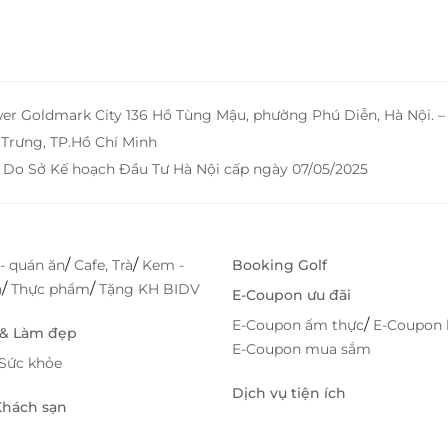
wer Goldmark City 136 Hồ Tùng Mậu, phường Phú Diễn, Hà Nội. 
Trưng, TP.Hồ Chí Minh
 Do Sở Kế hoạch Đầu Tư Hà Nội cấp ngày 07/05/2025
/
/
- quán ăn
Cafe, Trà
Kem -
Booking Golf
/
/
h
Thực phẩm
Tặng KH BIDV
E-Coupon ưu đãi
/
E-Coupon ẩm thực
E-Coupon 
 & Làm đẹp
E-Coupon mua sắm
Sức khỏe
Dịch vụ tiện ích
 Khách sạn