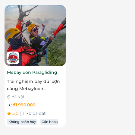
Mebayluon Paragliding
Trải nghiệm bay dù lượn
cùng Mebayluon
Paragliding - Viên Nam
Hà Nội
đ
1.990.000
Từ
5.0
(1)
0 đã đặt
Không hoàn hủy
Cần book
trước