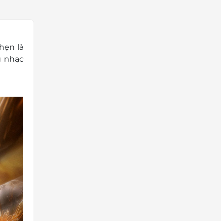
hẹn là
g nhạc