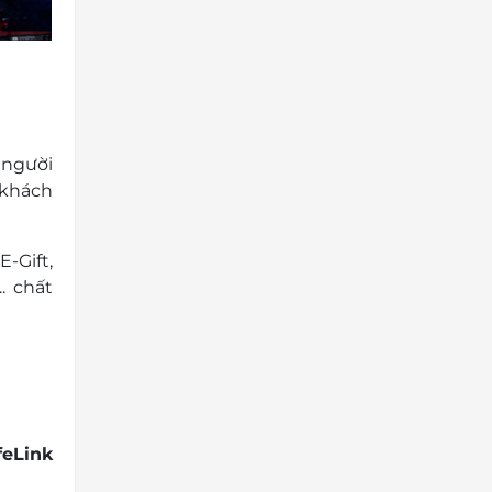
 người
 khách
-Gift,
. chất
feLink