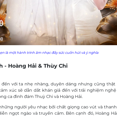
n là một hành trình âm nhạc đầy sức cuốn hút và ý nghĩa
h - Hoàng Hải & Thùy Chi
c đến với ta nhẹ nhàng, duyên dáng nhưng cũng thậ
ảm xúc sẽ dẫn dắt khán giả đến với trải nghiệm nghệ
iọng ca đình đám Thuỳ Chi và Hoàng Hải.
a những người yêu nhạc bởi chất giọng cao vút và thanh
iễn ngọt ngào và truyền cảm. Bên cạnh đó, Hoàng Hải