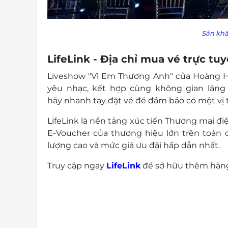
Sân khấ
LifeLink - Địa chỉ mua vé trực t
Liveshow "Vì Em Thương Anh" của Hoàng Hả
yêu nhạc, kết hợp cùng không gian lãn
hãy
nhanh tay đặt vé để
đảm bảo
có một vị
LifeLink là nền tảng xúc tiến Thương mại đi
E-Voucher của thương hiệu lớn trên toàn quố
lượng cao và mức giá ưu đãi hấp dẫn nhất.
Truy cập ngay
LifeLink
để sở hữu thêm hàng