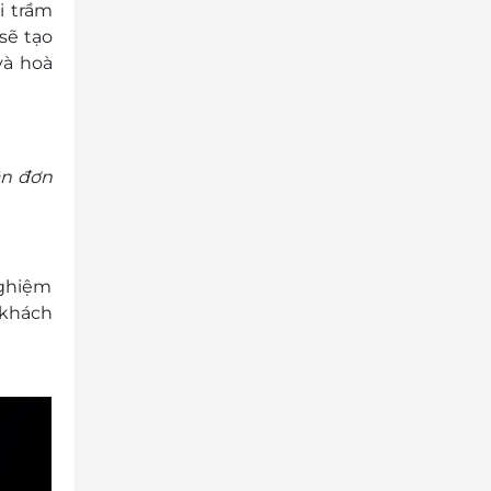
i trầm
sẽ tạo
và hoà
ận đơn
nghiệm
 khách