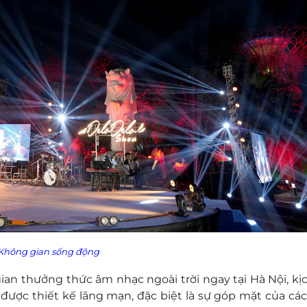
Không gian sống động
an thưởng thức âm nhạc ngoài trời ngay tại Hà Nội, kị
được thiết kế lãng mạn, đặc biệt là sự góp mặt của cá