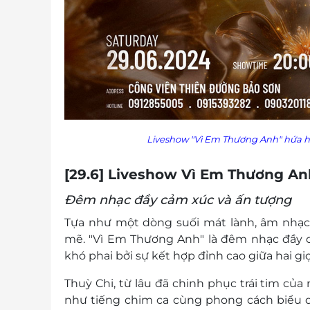
Liveshow "Vì Em Thương Anh" hứa hẹ
[29.6] Liveshow Vì Em Thương An
Đêm nhạc đầy cảm xúc và ấn tượng
Tựa như một dòng suối mát lành, âm nhạ
mẽ. "Vì Em Thương Anh" là đêm nhạc đầy c
khó phai bởi sự kết hợp đỉnh cao giữa hai g
Thuỳ Chi, từ lâu đã chinh phục trái tim củ
như tiếng chim ca cùng phong cách biểu d