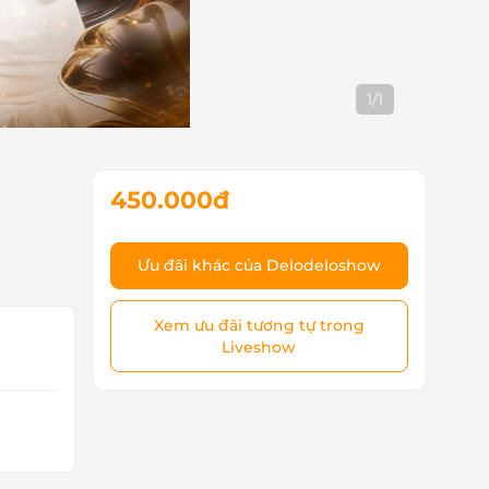
1
/
1
450.000đ
Ưu đãi khác của Delodeloshow
Xem ưu đãi tương tự trong
Liveshow