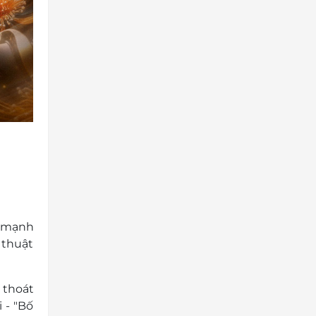
t mạnh
 thuật
 thoát
 - "Bố