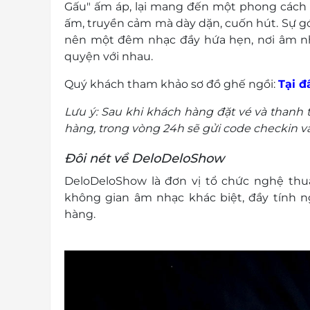
Gấu" ấm áp, lại mang đến một phong cách 
ấm, truyền cảm mà dày dặn, cuốn hút. Sự gó
nên một đêm nhạc đầy hứa hẹn, nơi âm nh
quyện với nhau.
Quý khách tham khảo sơ đồ ghế ngồi:
Tại đ
Lưu ý: Sau khi khách hàng đặt vé và thanh 
hàng, trong vòng 24h sẽ gửi code checkin và
Đôi nét về DeloDeloShow
DeloDeloShow là đơn vị tổ chức nghệ th
không gian âm nhạc khác biệt, đầy tính n
hàng.