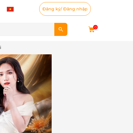
Đăng ký
/
Đăng nhập
0
i