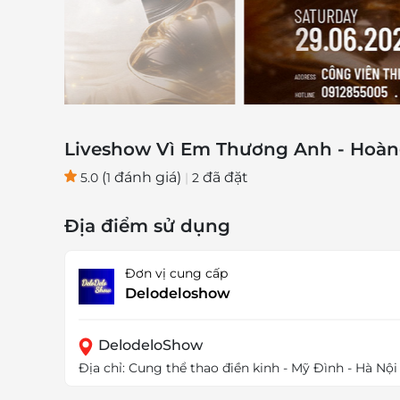
Liveshow Vì Em Thương Anh - Hoàn
(
đánh giá)
đã đặt
5.0
1
|
2
Địa điểm sử dụng
Đơn vị cung cấp
Delodeloshow
DelodeloShow
Địa chỉ: Cung thể thao điền kinh - Mỹ Đình - Hà Nội