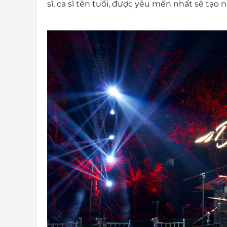
sĩ, ca sĩ tên tuổi, được yêu mến nhất sẽ tạ