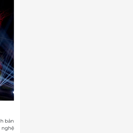
ch bản
c nghệ