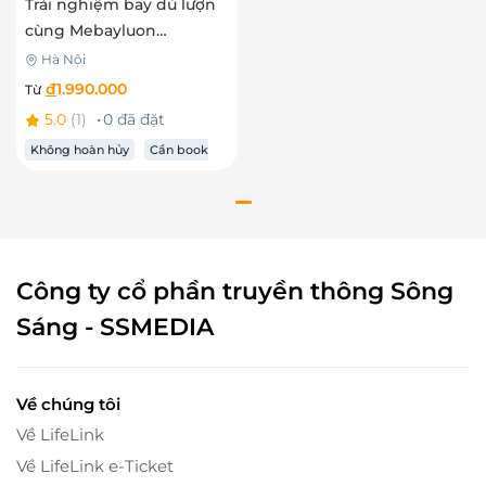
Trải nghiệm bay dù lượn
cùng Mebayluon
Paragliding - Viên Nam
Hà Nội
đ
1.990.000
Từ
5.0
(1)
0 đã đặt
Không hoàn hủy
Cần book
trước
Công ty cổ phần truyền thông Sông
Sáng - SSMEDIA
Về chúng tôi
Về LifeLink
Về LifeLink e-Ticket