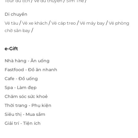
/
/
/
Tour du lịch
Vé du thuyền
Sim Thẻ
Di chuyển
/
/
/
/
Vé tàu
Vé xe khách
Vé cáp treo
Vé máy bay
Vé phòng
/
chờ sân bay
e-Gift
Nhà hàng - Ăn uống
Fastfood - Đồ ăn nhanh
Cafe - Đồ uống
Spa - Làm đẹp
Chăm sóc sức khoẻ
Thời trang - Phụ kiện
Siêu thị - Mua sắm
Giải trí - Tiện ích