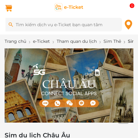
0
Trang chủ
e-Ticket
Tham quan du lịch
Sim Thẻ
Sim 
1
/
1
Sim du lịch Châu Âu