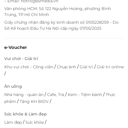
– Email: hotro@ssmedia.vn
Văn phòng HCM: Số 122 Nguyễn Hoàng, phường Bình
Trưng, TP.Hồ Chí Minh
Giấy chứng nhận đăng ký kinh doanh số 0105228259 - Do
Sở Kế hoạch Đầu Tư Hà Nội cấp ngày 07/05/2025
e-Voucher
Vui chơi - Giải trí
/
/
/
Khu vui chơi - Công viên
Chụp ảnh
Giải trí
Giải trí online
/
Ăn uống
/
/
/
Nhà hàng - quán ăn
Cafe, Trà
Kem - Tiệm bánh
Thực
/
/
phẩm
Tặng KH BIDV
Sức khỏe & Làm đẹp
/
/
Làm đẹp
Sức khỏe