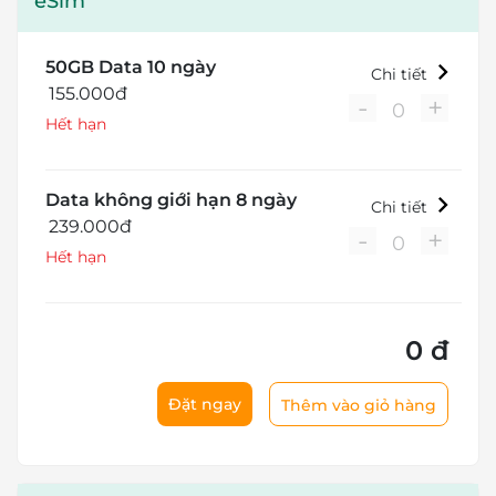
eSim
50GB Data 10 ngày
Chi tiết
155.000đ
-
+
0
Hết hạn
Data không giới hạn 8 ngày
Chi tiết
239.000đ
-
+
0
Hết hạn
0 đ
Đặt ngay
Thêm vào giỏ hàng