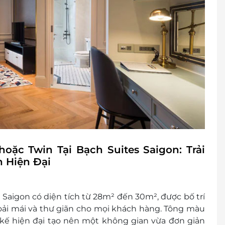
ng: Trước 12h00
huộc vào tình trạng phòng và có thể sẽ phụ thu
): 1900 2065 / 0702 804 262
không áp dụng cho lễ tết và mùa cao điểm
yên, để đảm bảo quyền lợi vui lòng liên hệ với
phòng, nâng cấp hạng phòng, các khoản phụ thu
oán
oán nhưng chưa liên hệ với LifeLink, chúng tôi
ặc Twin Tại Bạch Suites Saigon: Trải
 Hiện Đại
h vụ LifeLink.vn
ến lưu trú 100% voucher. Không hủy, hoàn, thay
 Saigon có diện tích từ 28m² đến 30m², được bố trí
oải mái và thư giãn cho mọi khách hàng. Tông màu
 khách
kế hiện đại tạo nên một không gian vừa đơn giản
cher/E-Coupon