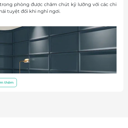
trong phòng được chăm chút kỹ lưỡng với các chi
đổi thành tiền mặt, không trả lại tiền thừa
ái tuyệt đối khi nghỉ ngơi.
ình khuyến mại khác.
m thêm