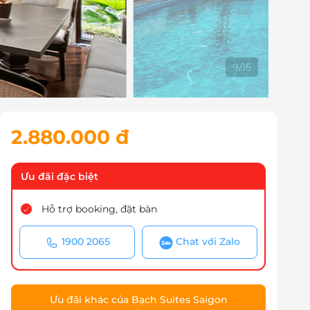
9
/
15
2.880.000 đ
Ưu đãi đặc biệt
Hỗ trợ booking, đặt bàn
1900 2065
Chat với Zalo
Ưu đãi khác của Bạch Suites Saigon