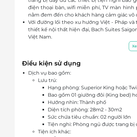
trang bị đầy đủ các thiết bị tiện nghi bao 
điện thoại bàn, wifi miễn phí, TV màn hìn
nằm đem đến cho khách hàng cảm giác vô c
Với đường lối theo xu hướng Việt - Pháp v
thiết kế nội thất hiện đại, Bach Suites Saig
Việt Nam.
Một số tiện ích nổi bật của khách sạn nh
Xe
trung tâm khuôn viên...
Quầy tiếp tân 24 giờ luôn sẵn sàng phục v
Điều kiện sử dụng
hay bất kỳ yêu cầu nào.
Dịch vụ bao gồm:
Lưu trú:
Hạng phòng: Superior King hoặc Tw
Bao gồm 01 giường đôi (King bed) h
Hướng nhìn: Thành phố
Diện tích phòng: 28m2 - 30m2
Sức chứa tiêu chuẩn: 02 người lớn
Tiện nghi: Phòng ngủ được trang bị đ
Tiện ích khác: