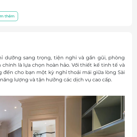
inh khiết không giới hạn đặt trong phòng
 cả ngày tại khu vực Lobby Lounge
m thêm
hể dục thể thao và wifi truy cập internet
 thuế GTGT
ác chi phí phát sinh khác
NĐ/đêm cho người lớn đã bao gồm ăn sáng
 dưỡng sang trọng, tiện nghi và gần gũi, phòng
,000 VNĐ/người
chính là lựa chọn hoàn hảo. Với thiết kế tinh tế và
ễn phí theo yêu cầu và tùy thuộc vào số lượng sẵn
đến cho bạn một kỳ nghỉ thoải mái giữa lòng Sài
o năng lượng và tận hưởng các dịch vụ cao cấp.
ùng giường với bố mẹ
tuổi đến 12 tuổi với giá 650,000 VNĐ mỗi đêm có
hoặc hạng phòng cao hơn)
nh như người lớn với giá giường phụ bắt buộc là
ưu trú (tùy tình trạng phòng). Giai đoạn cao điểm