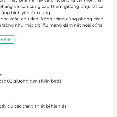
gồm: máy pha trà hay cà phê, phòng tắm rộng rãi,
h phẳng và còn cung cấp thêm giường phụ, tất cả
ùng bình yên, ấm cúng.
à tone màu chủ đạo là đen trắng cùng phong cách
on trông như một trời Âu mang đậm nét hoài cổ tại
ư: bể bơi, phòng gym, chuỗi nhà hàng nằm ngay
m thêm
ụ quý khách từ thủ tục nhận phòng đến trả phòng
in
oặc 02 giường đơn (Twin beds)
ầy đủ các trang thiết bị hiện đại