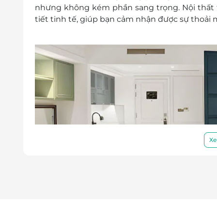
nhưng không kém phần sang trọng. Nội thất 
E-Voucher/E-Coupon không có giá trị quy 
tiết tinh tế, giúp bạn cảm nhận được sự thoải m
Không áp dụng đồng thời với chương tr
Xe