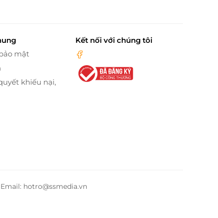
hung
Kết nối với chúng tôi
 bảo mật
n
quyết khiếu nại,
– Email: hotro@ssmedia.vn