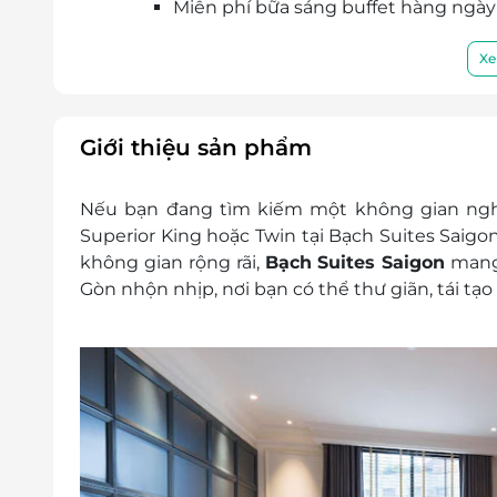
Miễn phí bữa sáng buffet hàng ngày
Miễn phí trà và cà phê, nước uống t
Miễn phí sử dụng trà và cà phê máy
Xe
Miễn phí sử dụng hồ bơi, phòng tập t
Giá trên đã bao gồm phí phục vụ và
Dịch vụ không bao gồm: Chi phí cá nhân và c
Giới thiệu sản phẩm
Chính sách Trẻ em và Phụ thu:
Giường phụ được tính phí là 900,000 V
Nếu bạn đang tìm kiếm một không gian nghỉ
Ăn sáng phát sinh được tính phí là 250
Superior King hoặc Twin tại Bạch Suites Saigon 
Nôi em bé (dưới 03 tuổi) sẽ được đặt mi
không gian rộng rãi,
Bạch Suites Saigon
mang 
có tại khách sạn
Gòn nhộn nhịp, nơi bạn có thể thư giãn, tái tạ
Miễn phí 01 trẻ em dưới 06 tuổi khi ở c
Giường phụ bắt buộc cho trẻ em từ 06 
ăn sáng (chỉ áp dụng từ phòng Deluxe 
Đối với trẻ em trên 12 tuổi lên sẽ tí
900,000 VNĐ mỗi đêm có ăn sáng
Điều kiện đặt & nhận phòng:
Đặt ít nhất 7 - 10 ngày trước ngày đến l
cần đặt trước 3 tuần