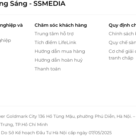
ông Sáng - SSMEDIA
ố, mang đến cho bạn một góc nhìn tuyệt đẹp của
nghiệp và
Chăm sóc khách hàng
Quy định c
ố lung linh ánh đèn. Đây là không gian lý tưởng để
Trung tâm hỗ trợ
Chính sách
 sống của thành phố sau những giờ phút làm việc
ghiệp
Tích điểm LifeLink
Quy chế sà
Hướng dẫn mua hàng
Cơ chế giải 
tranh chấp
Hướng dẫn hoàn huỷ
Thanh toán
wer Goldmark City 136 Hồ Tùng Mậu, phường Phú Diễn, Hà Nội. 
Trưng, TP.Hồ Chí Minh
 Do Sở Kế hoạch Đầu Tư Hà Nội cấp ngày 07/05/2025