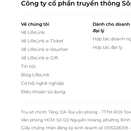
Công ty cổ phần truyền thông S
Bên cạnh đó, phòng nghỉ hướng ra thành ph
Về chúng tôi
Dành cho doanh 
Sài Gòn, đặc biệt là vào ban đêm khi thành ph
đại lý
Về LifeLink
bạn thư giãn, ngắm nhìn sự sôi động và nhịp
Hợp tác doanh n
căng thẳng.
Về LifeLink e-Ticket
Hợp tác đại lý
Về LifeLink e-Voucher
Về LifeLink e-Gift
Tin tức
Blog LifeLink
Cơ hội nghề nghiệp
Điều khoản sử dụng
Trụ sở chính: Tầng 12A Tòa văn phòng - TTTM ROX To
Văn phòng HCM: Số 122 Nguyễn Hoàng, phường Bình 
Giấy chứng nhận đăng ký kinh doanh số 0105228259 -