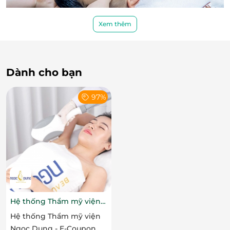
Xem thêm
Nước tắm lá người Dao với các thành phần thảo
Dành cho bạn
dược sẽ giúp dưỡng da, làm đẹp da, giữ độ ẩm cho
da… Ngâm mình trong nước thuốc nóng thường
97%
xuyên sẽ giúp cơ thể thải độc, tránh được một số
bệnh như đau xương khớp, cao huyết áp, phong
thấp.
Hệ thống Thẩm mỹ viện
Ngọc Dung
Hệ thống Thẩm mỹ viện
Ngọc Dung - E-Coupon