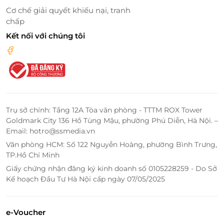
Cơ chế giải quyết khiếu nại, tranh
chấp
Kết nối với chúng tôi
Trụ sở chính: Tầng 12A Tòa văn phòng - TTTM ROX Tower
Goldmark City 136 Hồ Tùng Mậu, phường Phú Diễn, Hà Nội. –
Email: hotro@ssmedia.vn
Văn phòng HCM: Số 122 Nguyễn Hoàng, phường Bình Trưng,
TP.Hồ Chí Minh
Hà Nội Spa được thiết kế với không gian lịch sự, yên
bình và ấm cúng cùng gam màu dễ chịu, ánh đèn
Giấy chứng nhận đăng ký kinh doanh số 0105228259 - Do Sở
Kế hoạch Đầu Tư Hà Nội cấp ngày 07/05/2025
vàng ấm áp, mùi hương dịu nhẹ từ nến thơm, tinh
dầu cộng với âm nhạc du dương... sẽ đem lại một
không gian thư thái nhất cho khách hàng khi trải
e-Voucher
nghiệm dịch vụ tại đây.