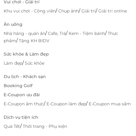
Vui chơi - Giải trí
/
/
/
Khu vui chơi - Công viên
Chụp ảnh
Giải trí
Giải trí online
Ăn uống
/
/
/
Nhà hàng - quán ăn
Cafe, Trà
Kem - Tiệm bánh
Thực
/
phẩm
Tặng KH BIDV
Sức khỏe & Làm đẹp
/
Làm đẹp
Sức khỏe
Du lịch - Khách sạn
Booking Golf
E-Coupon ưu đãi
/
/
E-Coupon ẩm thực
E-Coupon làm đẹp
E-Coupon mua sắm
Hà Nội Spa cung cấp nhiều dịch vụ chuyên nghiệp
bao gồm: Xông hơi, chăm sóc da mặt, massage toàn
Dịch vụ tiện ích
thân, massage chân, chăm sóc da mặt... giúp khách
/
Quà Tết
Thời trang - Phụ kiện
hàng chăm sóc sức khỏe và sắc đẹp toàn diện.