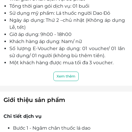
Tổng thời gian gói dịch vụ: 01 buổi
Sử dụng mỹ phẩm: Lá thuốc người Dao Đỏ
Ngày áp dụng: Thứ 2 –chủ nhật (Không áp dụng
Lễ, tết)
Giờ áp dụng: 9h00 - 18h00
Khách hàng áp dụng: Nam/ nữ
Số lượng E-Voucher áp dụng: 01 voucher/ 01 lần
sử dụng/ 01 người (không bù thêm tiền).
Một khách hàng được mua tối đa 3 voucher.
Khách hàng vui lòng đặt lịch và đăng ký dịch vụ
sử dụng trước khi đến spa để được phục vụ tốt
Xem thêm
nhất. Nếu khách hàng không liên hệ trước spa
có quyền từ chối phục vụ khi full lịch.
Số 48 Hàng Chiếu, Hàng Buồm, Hoàn Kiếm,
Giới thiệu sản phẩm
Hà Nội
Số 3 Ngô Sỹ Liên, Đống Đa, Hà Nội
Chi tiết dịch vụ
Điện thoại: 0817 546 794
E-Voucher/E-Coupon không có giá trị quy đổi
Bước 1 - Ngâm chân thuốc lá dao