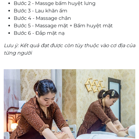
thành tiền mặt, không trả lại tiền thừa.
Bước 2 - Massge bấm huyệt lưng
Không áp dụng đồng thời với chương trình
Bước 3 - Lau khăn ấm
khuyến mại khác
Bước 4 - Massage chân
Giá chưa bao gồm VAT, khách hàng muốn lấy
Bước 5 - Massage mặt + Bấm huyệt mặt
hóa đơn vui lòng liên hệ NCC.
Bước 6 - Đắp mặt nạ
Lưu ý: Kết quả đạt được còn tùy thuộc vào cơ địa của
từng người