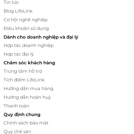
Tin tức
Blog LifeLink
Cơ hội nghề nghiệp
Điều khoản sử dụng
Dành cho doanh nghiệp và đại lý
Hợp tác doanh nghiệp
Hợp tác đại lý
Chăm sóc khách hàng
Trung tâm hỗ trợ
Massage đá nóng là biện pháp massage kết hợp
Tích điểm LifeLink
những viên đá nóng có kích thước khác nhau, mang
Hướng dẫn mua hàng
đến sự thư giãn và thoải mái cho cơ thể. Hiệu quả sẽ
càng tốt hơn khi được thực hiện cùng với những
Hướng dẫn hoàn huỷ
tinh dầu được chiết xuất từ tự nhiên. Với phương
Thanh toán
pháp massage này, khách hàng sẽ được giải tỏa hết
Quy định chung
mệt mỏi.
Chính sách bảo mật
Quy chế sàn