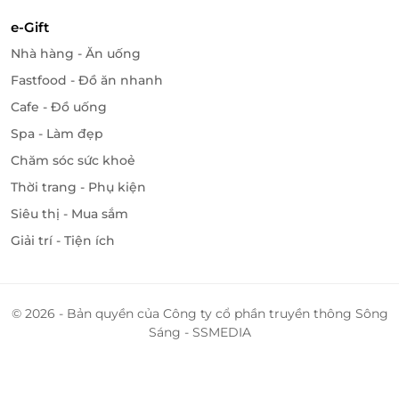
e-Gift
Nhà hàng - Ăn uống
Fastfood - Đồ ăn nhanh
Cafe - Đồ uống
Spa - Làm đẹp
Chăm sóc sức khoẻ
Thời trang - Phụ kiện
Siêu thị - Mua sắm
Giải trí - Tiện ích
© 2026 - Bản quyền của Công ty cổ phần truyền thông Sông
Cùng Click Mua ngay trên
LifeLink
để khám phá
Sáng - SSMEDIA
nhiều deal
sức khỏe – làm đẹp
hấp dẫn!