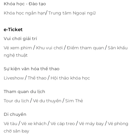
Khóa học - Đào tạo
/
Khóa học ngắn hạn
Trung tâm Ngoại ngữ
e-Ticket
Vui chơi giải trí
/
/
/
Vé xem phim
Khu vui chơi
Điểm tham quan
Sân khấu
nghệ thuật
Sự kiện văn hóa thể thao
/
/
Liveshow
Thể thao
Hội thảo khóa học
Tham quan du lịch
/
/
Tour du lịch
Vé du thuyền
Sim Thẻ
Đội ngũ nhân viên chu đáo, thân thiện, nhiệt tình và
tay nghề cao, thường xuyên được đào tạo nâng cao
Di chuyển
nghiệp vụ, tận tình chăm sóc làn da của bạn và giúp
/
/
/
/
Vé tàu
Vé xe khách
Vé cáp treo
Vé máy bay
Vé phòng
bạn lấy lại tinh thần sảng khoái sau những giờ làm
chờ sân bay
việc và học tập mệt mỏi, căng thẳng.