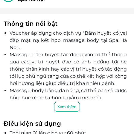
Thông tin nổi bật
Voucher áp dụng cho dịch vụ "Bấm huyệt cổ vai
đắp mặt nạ kết hợp massage body tại Spa Hà
Nội".
Massage bấm huyệt tác động vào cơ thể thông
qua các vị trí huyệt đạo có ảnh hưởng tới hệ
thống thần kinh hay các vị trí huyệt có tác động
tới lục phủ ngũ tạng của cơ thể kết hợp với xông
hơi hương liệu giúp điều trị khá nhiều bệnh.
Massage body bằng đá nóng, cơ thể bạn sẽ được
hồi phục nhanh chóng, giảm mệt mỏi.
Không gian lịch sự, yên bình và ấm cúng cùng
Xem thêm
gam màu dễ chịu, ánh đèn vàng ấm áp.
Đội ngũ nhân viên chu đáo, thân thiện, nhiệt
Điều kiện sử dụng
tình và tay nghề cao, thường xuyên được đào
Thời gian 01 lần dịch vụ: 60 phút
tạo nâng cao nghiệp vụ, tận tình chăm sóc.