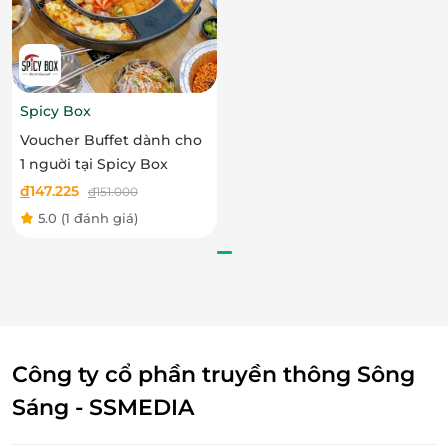
bánh Trung thu
tươi ngon, chất lượng nhé!
Spicy Box
Voucher Buffet dành cho
LifeLink
1 nguời tại Spicy Box
đ
147.225
đ
151.000
5.0
(1 đánh giá)
Công ty cổ phần truyền thông Sông
Sáng - SSMEDIA