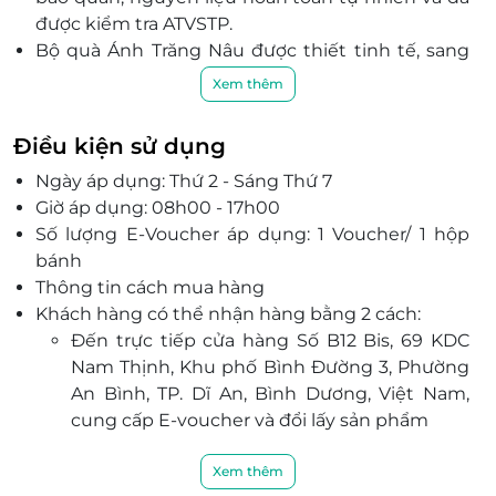
được kiểm tra ATVSTP.
Bộ quà Ánh Trăng Nâu được thiết tinh tế, sang
trọng, lịch sự thích hợp làm quà biếu người thân
Xem thêm
và bạn bè, đối tác khách hàng.
Sản phẩm tặng kèm gồm:
Điều kiện sử dụng
1 bộ muỗng nĩa mạ vàng
Ngày áp dụng: Thứ 2 - Sáng Thứ 7
1 hộp sô cô la 6 thanh (58%, gừng,75%)
Giờ áp dụng: 08h00 - 17h00
1 hũ trái cây nhúng 50g
Số lượng E-Voucher áp dụng: 1 Voucher/ 1 hộp
1 quyển truyện “Sự tích Trung Thu
bánh
1 túi xách giấy
Thông tin cách mua hàng
Bánh trung thu socola là dòng bánh tươi nên
Khách hàng có thể nhận hàng bằng 2 cách:
hạn sử dụng là 7 ngày ở điều kiện thường hoặc
Đến trực tiếp cửa hàng Số B12 Bis, 69 KDC
30 ngày trong ngăn mát tủ lạnh.
Nam Thịnh, Khu phố Bình Đường 3, Phường
An Bình, TP. Dĩ An, Bình Dương, Việt Nam,
cung cấp E-voucher và đổi lấy sản phẩm
Đăng ký giao hàng tận nơi với phí vận
chuyển:
Xem thêm