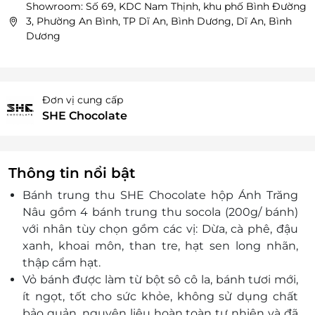
Showroom: Số 69, KDC Nam Thịnh, khu phố Bình Đường
3, Phường An Bình, TP Dĩ An, Bình Dương, Dĩ An, Bình
Dương
Đơn vị cung cấp
SHE Chocolate
Thông tin nổi bật
Bánh trung thu SHE Chocolate hộp Ánh Trăng
Nâu gồm 4 bánh trung thu socola (200g/ bánh)
với nhân tùy chọn gồm các vị: Dừa, cà phê, đậu
xanh, khoai môn, than tre, hạt sen long nhãn,
thập cẩm hạt.
Vỏ bánh được làm từ bột sô cô la, bánh tươi mới,
ít ngọt, tốt cho sức khỏe, không sử dụng chất
bảo quản, nguyên liệu hoàn toàn tự nhiên và đã