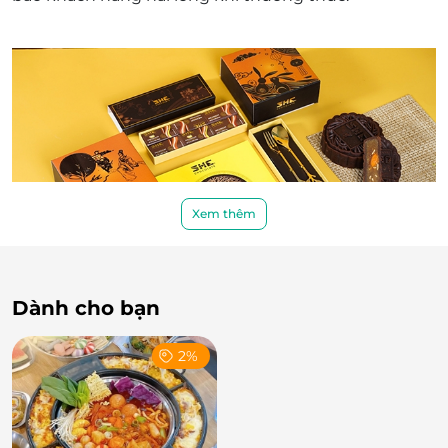
Xem thêm
Dành cho bạn
2%
SHE cam kết những chiếc bánh trên hoàn toàn không sử dụng
chất bảo quản nhằm mang chất lượng bánh trung thu Socola
luôn tươi ngon đến khách hàng.
Truy cập ngay
LifeLink
, để sở hữu thêm nhiều dòng