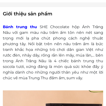
Đơn hàng trên 2,000,000 đồng: MIỄN
PHÍ VẬN CHUYỂN
Đơn hàng dưới 2,000,000đ: Phí vận
Giới thiệu sản phẩm
chuyển ở HCM là 30,000đ hoặc Tỉnh là
40,000đ
Bánh trung thu
SHE Chocolate hộp Ánh Trăng
Lưu ý: Bánh trung thu socola SHE là bánh tươi,
Nâu với gam màu nâu trầm ấm tôn nên nét sang
khách muốn đặt mua vui lòng liên hệ SHE trước
trọng mới lạ pha chút phong cách nghệ thuât
2-3 ngày để kịp check & xử lý đơn kịp thời giao
phương tây. Nổi bật trên nền nâu trầm ấm là bức
cho khách hàng. Sau ngày 31/08 SHE Chocolate
tranh khắc họa những trò chơi dân gian Việt như
sẽ ngưng nhận đơn hàng bánh trung thu.
rước đèn, nhảy dây, rồng rắn lên mây, múa lân,… bên
Điện thoại liên hệ & tư vấn: 0964 035 398
trong Ánh Trăng Nâu là 4 chiếc bánh trung thu
socola tươi, xứng đáng là món quà sức khỏe đầy ý
nghĩa dành cho những người thân yêu như một lời
chúc về mùa Trung Thu đầm ấm, sum vầy.